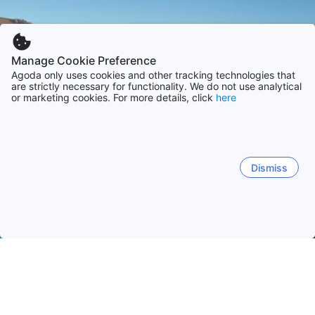
Manage Cookie Preference
Agoda only uses cookies and other tracking technologies that
are strictly necessary for functionality. We do not use analytical
or marketing cookies. For more details, click
here
Dismiss
Etusivulle
Majapaikat: Yhdysvallat
Majapaikat: South Carolina
Myrtle Beach (SC)
Hilton Head Island (SC)
Charleston