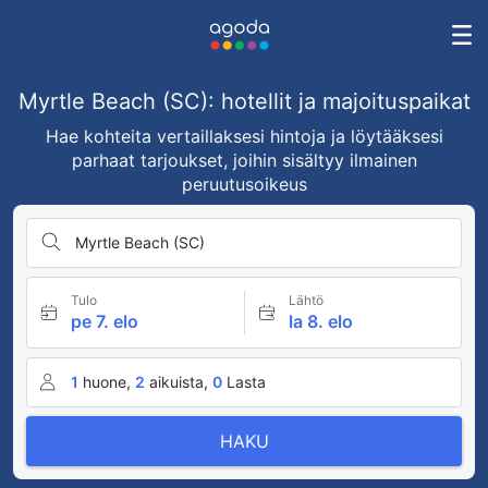
Myrtle Beach (SC): hotellit ja majoituspaikat
Hae kohteita vertaillaksesi hintoja ja löytääksesi
parhaat tarjoukset, joihin sisältyy ilmainen
peruutusoikeus
Myrtle Beach (SC)
Tulo
Lähtö
pe 7. elo
la 8. elo
1
huone,
2
aikuista,
0
Lasta
HAKU