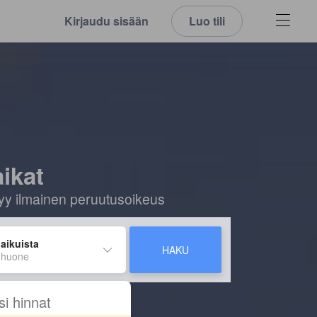
Kirjaudu sisään
Luo tili
aikat
ältyy ilmainen peruutusoikeus
 aikuista
HAKU
 huone
si hinnat