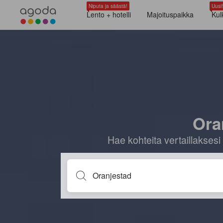
Niputa ja säästä!
Uusi!
Lento + hotelli
Majoituspaikka
Kul
Oran
Hae kohteita vertaillaksesi 