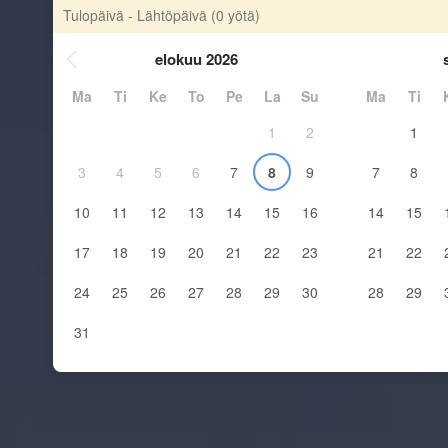
Tulopäivä - Lähtöpäivä
(0 yötä)
elokuu 2026
Ma
Ti
Ke
To
Pe
La
Su
Ma
Ti
1
2
1
3
4
5
6
7
8
9
7
8
10
11
12
13
14
15
16
14
15
17
18
19
20
21
22
23
21
22
24
25
26
27
28
29
30
28
29
31