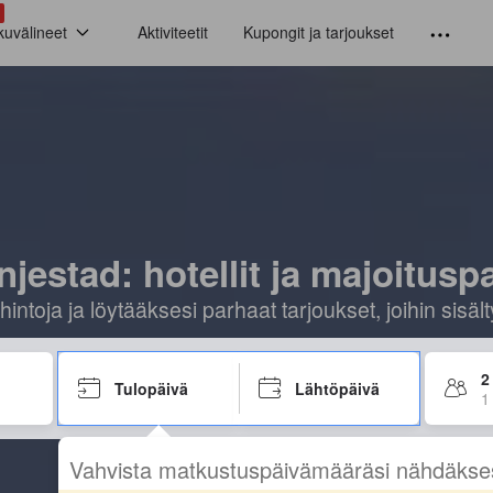
kuvälineet
Aktiviteetit
Kupongit ja tarjoukset
jestad: hotellit ja majoitusp
hintoja ja löytääksesi parhaat tarjoukset, joihin sis
2
Tulopäivä
Lähtöpäivä
1
Vahvista matkustuspäivämääräsi nähdäkse