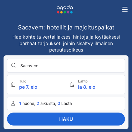
Sacavem: hotellit ja majoituspaikat
Hae kohteita vertaillaksesi hintoja ja löytääksesi
parhaat tarjoukset, joihin sisältyy ilmainen
peruutusoikeus
Sacavem
Tulo
Lähtö
pe 7. elo
la 8. elo
1
huone,
2
aikuista,
0
Lasta
HAKU