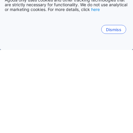
are strictly necessary for functionality. We do not use analytical
or marketing cookies. For more details, click
here
Dismiss
Etusivulle
Majapaikat: Portugali
Majapaikat: Lissabon
Sacav
Sacavem
Lissabon
Cascais
Ericeira
Sintra
Sacavem
Suositut matkustuspäivät
Tänä iltana
6. elo