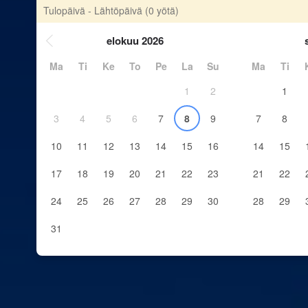
Tulopäivä - Lähtöpäivä
(0 yötä)
elokuu 2026
Ma
Ti
Ke
To
Pe
La
Su
Ma
Ti
1
2
1
3
4
5
6
7
8
9
7
8
10
11
12
13
14
15
16
14
15
17
18
19
20
21
22
23
21
22
24
25
26
27
28
29
30
28
29
31