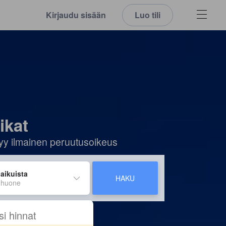
Kirjaudu sisään
Luo tili
ikat
ältyy ilmainen peruutusoikeus
 aikuista
HAKU
 huone
si hinnat