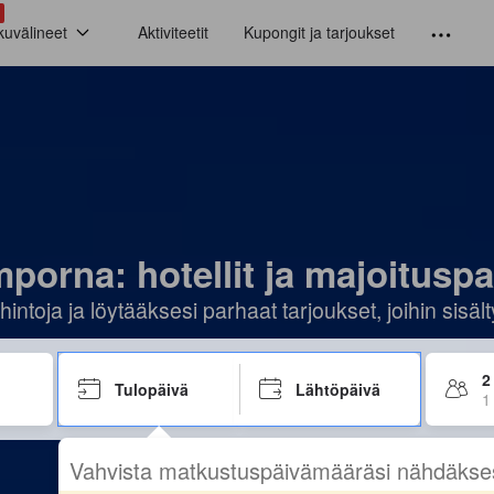
kuvälineet
Aktiviteetit
Kupongit ja tarjoukset
porna: hotellit ja majoituspa
hintoja ja löytääksesi parhaat tarjoukset, joihin sis
2
Tulopäivä
Lähtöpäivä
1
Vahvista matkustuspäivämääräsi nähdäkse