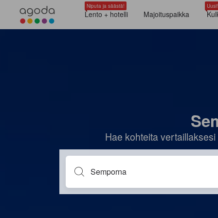
Niputa ja säästä!
Uusi!
Lento + hotelli
Majoituspaikka
Kul
Sem
Hae kohteita vertaillaksesi 