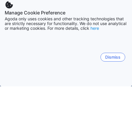
Manage Cookie Preference
Agoda only uses cookies and other tracking technologies that
are strictly necessary for functionality. We do not use analytical
or marketing cookies. For more details, click
here
Dismiss
Etusivulle
Majapaikat: Portugali
Majapaikat: Lissabon
Silveir
Silveira
Lissabon
Cascais
Ericeira
Sintra
Silveira