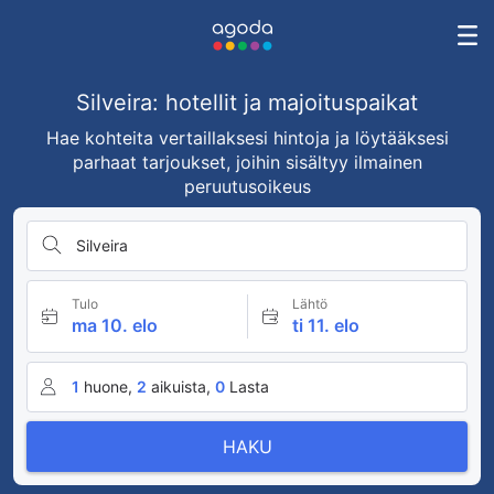
Silveira: hotellit ja majoituspaikat
Hae kohteita vertaillaksesi hintoja ja löytääksesi
parhaat tarjoukset, joihin sisältyy ilmainen
peruutusoikeus
Silveira
Tulo
Lähtö
ma 10. elo
ti 11. elo
1
huone,
2
aikuista,
0
Lasta
HAKU