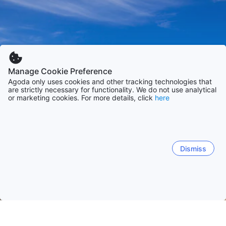
Manage Cookie Preference
Agoda only uses cookies and other tracking technologies that
are strictly necessary for functionality. We do not use analytical
or marketing cookies. For more details, click
here
Dismiss
Etusivulle
Majapaikat: Australia
Majapaikat: Queensland
Sun