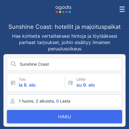
Sunshine Coast: hotellit ja majoituspaikat
Hae kohteita vertaillaksesi hintoja ja löytääksesi
parhaat tarjoukset, joihin sisältyy ilmainen
peruutusoikeus
Sunshine Coast
Tulo
Lähtö
la 8. elo
su 9. elo
1
huone,
2
aikuista,
0
Lasta
HAKU