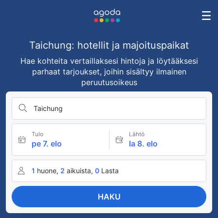
Taichung: hotellit ja majoituspaikat
Hae kohteita vertaillaksesi hintoja ja löytääksesi
parhaat tarjoukset, joihin sisältyy ilmainen
peruutusoikeus
Taichung
Tulo
Lähtö
pe 7. elo
la 8. elo
1
huone,
2
aikuista,
0
Lasta
HAKU