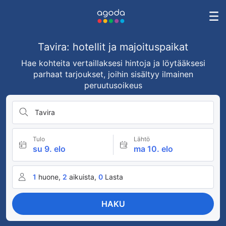
Tavira: hotellit ja majoituspaikat
Hae kohteita vertaillaksesi hintoja ja löytääksesi
parhaat tarjoukset, joihin sisältyy ilmainen
peruutusoikeus
Tavira
Tulo
Lähtö
su 9. elo
ma 10. elo
1
huone,
2
aikuista,
0
Lasta
HAKU