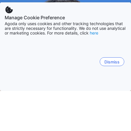
Manage Cookie Preference
Agoda only uses cookies and other tracking technologies that
are strictly necessary for functionality. We do not use analytical
or marketing cookies. For more details, click
here
Dismiss
Etusivulle
Majapaikat: Portugali
Majapaikat: Faro
Tavira
Tavira
Albufeira
Lagos
Portimao
Vilamoura
Tavira
Cabanas
Santa Luzia
Conceicao
Luz de