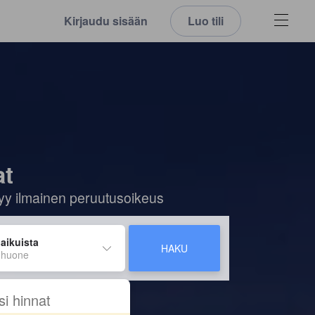
Kirjaudu sisään
Luo tili
at
ältyy ilmainen peruutusoikeus
 aikuista
HAKU
 huone
si hinnat