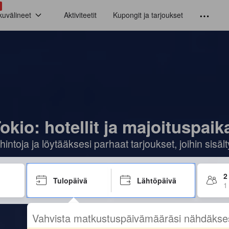
kuvälineet
Aktiviteetit
Kupongit ja tarjoukset
okio: hotellit ja majoituspaik
hintoja ja löytääksesi parhaat tarjoukset, joihin sis
2
Tulopäivä
Lähtöpäivä
1
Vahvista matkustuspäivämääräsi nähdäkse