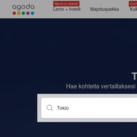
Niputa ja säästä!
Uusi!
Lento + hotelli
Majoituspaikka
Kul
T
Hae kohteita vertaillaksesi 