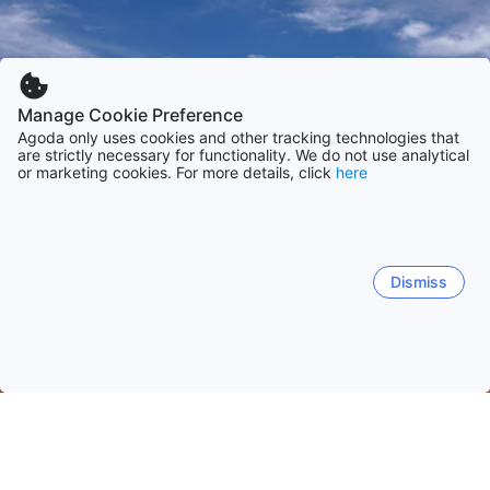
Manage Cookie Preference
Agoda only uses cookies and other tracking technologies that
are strictly necessary for functionality. We do not use analytical
or marketing cookies. For more details, click
here
Dismiss
Etusivulle
Majapaikat: Jordania
Majapaikat: Al 'Aqabah
Wadi
Wadi Rum
Aqaba