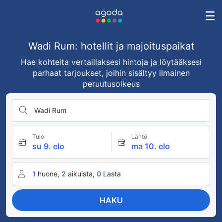
Wadi Rum: hotellit ja majoituspaikat
Hae kohteita vertaillaksesi hintoja ja löytääksesi
parhaat tarjoukset, joihin sisältyy ilmainen
peruutusoikeus
Wadi Rum
Tulo
Lähtö
su 9. elo
ma 10. elo
1
huone,
2
aikuista,
0
Lasta
HAKU