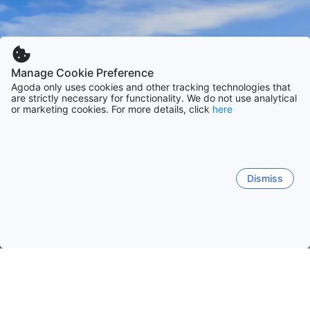
Manage Cookie Preference
Agoda only uses cookies and other tracking technologies that
are strictly necessary for functionality. We do not use analytical
or marketing cookies. For more details, click
here
Dismiss
Etusivulle
Majapaikat: Curaçao
Majapaikat: Curaçao
Willems
Willemstad
Jan Thiel
Willibrordus
Westpunt