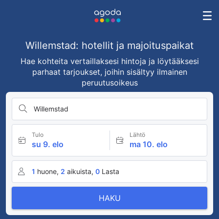
Willemstad: hotellit ja majoituspaikat
Hae kohteita vertaillaksesi hintoja ja löytääksesi
parhaat tarjoukset, joihin sisältyy ilmainen
peruutusoikeus
Willemstad
Tulo
Lähtö
su 9. elo
ma 10. elo
1
huone,
2
aikuista,
0
Lasta
HAKU