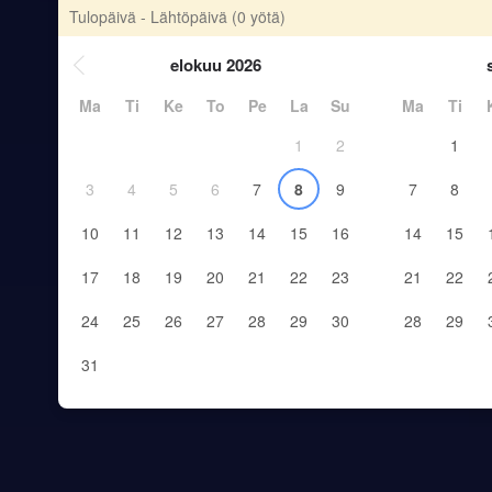
Tulopäivä - Lähtöpäivä
(0 yötä)
elokuu 2026
Ma
Ti
Ke
To
Pe
La
Su
Ma
Ti
1
2
1
3
4
5
6
7
8
9
7
8
10
11
12
13
14
15
16
14
15
17
18
19
20
21
22
23
21
22
24
25
26
27
28
29
30
28
29
31