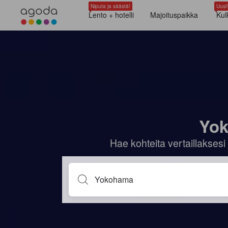
Niputa ja säästä!
Uusi!
Lento + hotelli
Majoituspaikka
Kul
Yok
Hae kohteita vertaillaksesi 