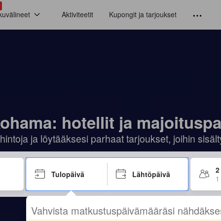
kuvälineet
Aktiviteetit
Kupongit ja tarjoukset
ohama: hotellit ja majoituspa
hintoja ja löytääksesi parhaat tarjoukset, joihin sis
2
Tulopäivä
Lähtöpäivä
1
Vahvista matkustuspäivämääräsi nähdäkse