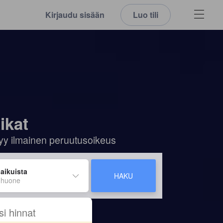
Kirjaudu sisään
Luo tili
ikat
ältyy ilmainen peruutusoikeus
 aikuista
HAKU
 huone
si hinnat