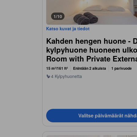
1/10
Katso kuvat ja tiedot
Kahden hengen huone - 
kylpyhuone huoneen ulko
Room with Private Extern
15 m²/161 ft²
Enintään 2 aikuista
1 parivuode
4 Kylpyhuonetta
Valitse päivämäärät nähd