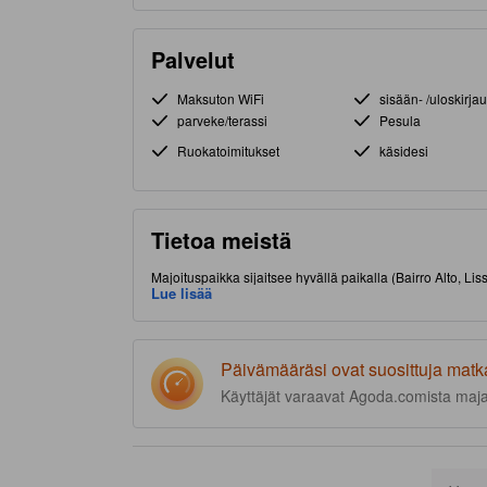
Palvelut
Maksuton WiFi
sisään- /uloskirja
parveke/terassi
Pesula
Ruokatoimitukset
käsidesi
Tietoa meistä
Majoituspaikka sijaitsee hyvällä paikalla (Bairro Alto, L
Lue lisää
Päivämääräsi ovat suosittuja matk
Käyttäjät varaavat Agoda.comista maj