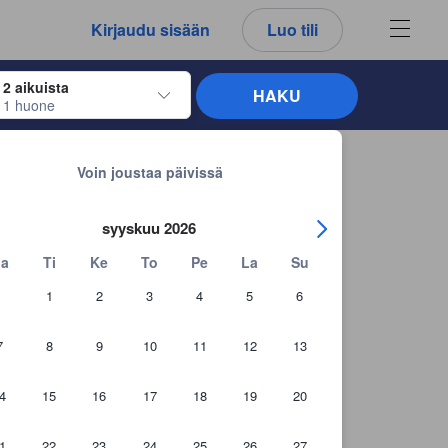
kemäsi arvostelut ja kommentit ovat aina aitoja.
Kirjaudu sisään
Luo tili
2 aikuista
HAKU
1 huone
näppäimiä siirtyäksesi haluamiesi sisään- ja uloskirjautumispäivien kohdalle. 
Takaisin hakutuloksiin
Voin joustaa päivissä
syyskuu 2026
a
Ti
Ke
To
Pe
La
Su
1
2
3
4
5
6
7
8
9
10
11
12
13
4
15
16
17
18
19
20
1
22
23
24
25
26
27