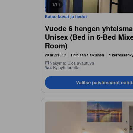
1/11
Katso kuvat ja tiedot
Vuode 6 hengen yhteismak
Unisex (Bed in 6-Bed Mix
Room)
20 m²/215 ft²
Enintään 1 aikuinen
1 kerrossänk
Näkymä: Ulos avautuva
4 Kylpyhuonetta
Valitse päivämäärät nähd