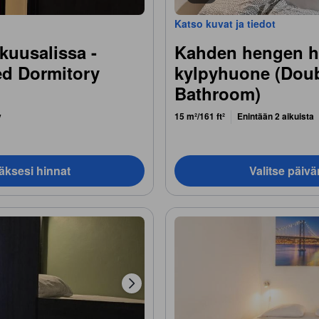
Katso kuvat ja tiedot
uusalissa -
Kahden hengen hu
ed Dormitory
kylpyhuone (Dou
Bathroom)
y
15 m²/161 ft²
Enintään 2 aikuista
äksesi hinnat
Valitse päiv