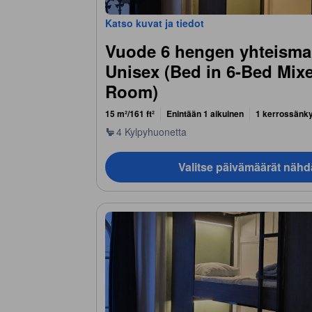
Katso kuvat ja tiedot
Vuode 6 hengen yhteismak
Unisex (Bed in 6-Bed Mix
Room)
15 m²/161 ft²
Enintään 1 aikuinen
1 kerrossänk
4 Kylpyhuonetta
Valitse päivämäärät nähd