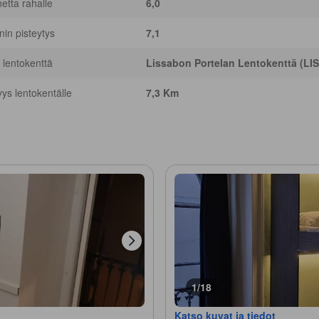
netta rahalle
6,0
nnin pisteytys
7,1
 lentokenttä
Lissabon Portelan Lentokenttä (LIS
yys lentokentälle
7,3 Km
1/18
Katso kuvat ja tiedot