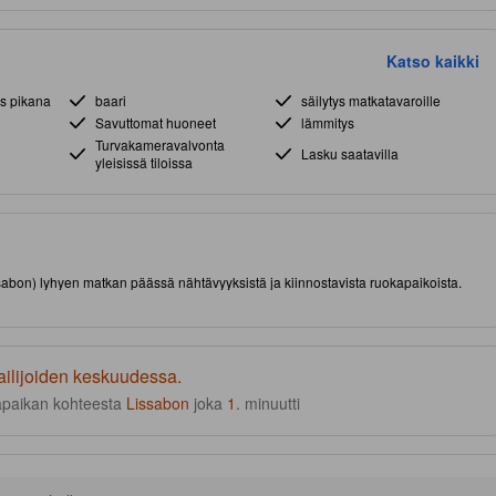
Katso kaikki
us pikana
baari
säilytys matkatavaroille
Savuttomat huoneet
lämmitys
Turvakameravalvonta
Lasku saatavilla
yleisissä tiloissa
issabon) lyhyen matkan päässä nähtävyyksistä ja kiinnostavista ruokapaikoista.
ailijoiden keskuudessa.
apaikan kohteesta
Lissabon
joka
1
. minuutti