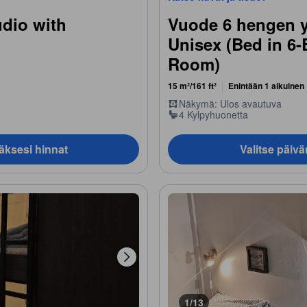
udio with
Vuode 6 hengen y
Unisex (Bed in 6
Room)
15 m²/161 ft²
Enintään 1 aikuinen
Näkymä: Ulos avautuva
4 Kylpyhuonetta
äksesi hinnat
Valitse päiv
1/13