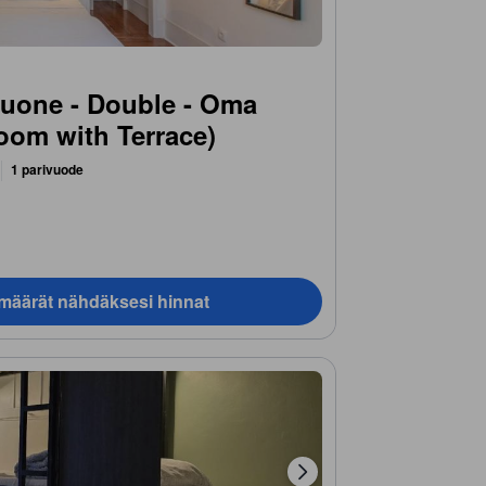
uone - Double - Oma
oom with Terrace)
1 parivuode
ämäärät nähdäksesi hinnat