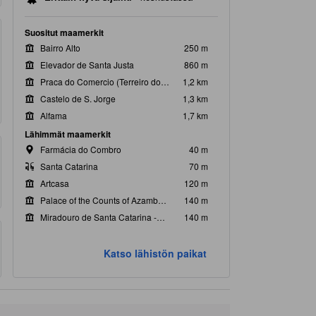
Suositut maamerkit
Bairro Alto
250 m
Elevador de Santa Justa
860 m
Praca do Comercio (Terreiro do Paco)
1,2 km
Castelo de S. Jorge
1,3 km
Alfama
1,7 km
Lähimmät maamerkit
Farmácia do Combro
40 m
Santa Catarina
70 m
Artcasa
120 m
Palace of the Counts of Azambuja
140 m
Miradouro de Santa Catarina -näköalapaikka
140 m
Katso lähistön paikat