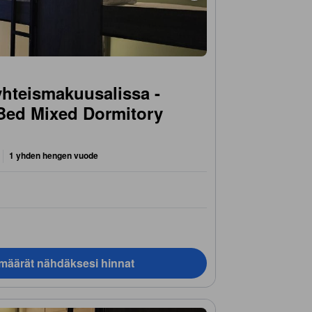
hteismakuusalissa -
-Bed Mixed Dormitory
1 yhden hengen vuode
ämäärät nähdäksesi hinnat