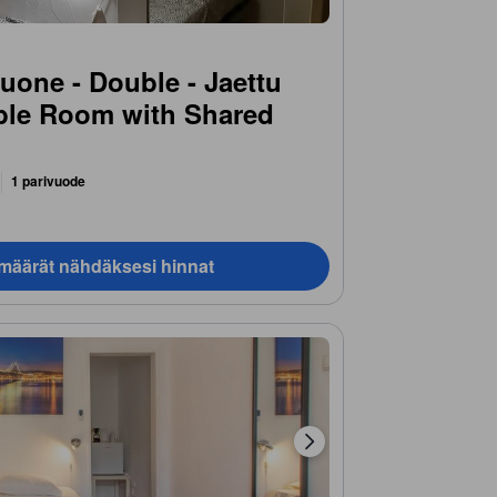
one - Double - Jaettu
ble Room with Shared
1 parivuode
ämäärät nähdäksesi hinnat