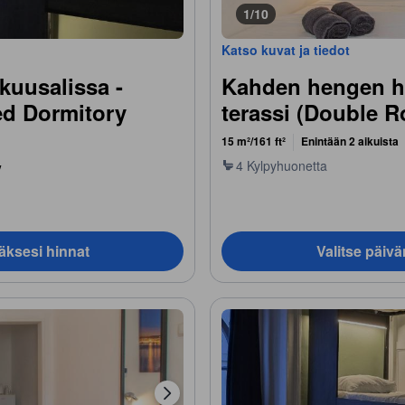
1/10
Katso kuvat ja tiedot
uusalissa -
Kahden hengen h
ed Dormitory
terassi (Double R
15 m²/161 ft²
Enintään 2 aikuista
4 Kylpyhuonetta
y
äksesi hinnat
Valitse päiv