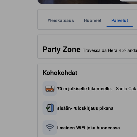
Yleiskatsaus
Huoneet
Palvelut
Tähtiluokitukset ovat majoituspaikkojen antamia suunt
tooltip
Party Zone
Travessa da Hera 4 2º andar
Kohokohdat
70 m julkiselle liikenteelle.
- Santa Cata
sisään- /uloskirjaus pikana
ilmainen WiFi joka huoneessa