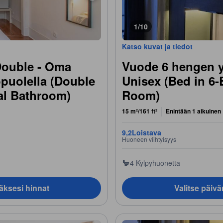
1/10
Katso kuvat ja tiedot
Double - Oma
Vuode 6 hengen y
puolella (Double
Unisex (Bed in 6
al Bathroom)
Room)
15 m²/161 ft²
Enintään 1 aikuinen
9,2
Loistava
Huoneen viihtyisyys
4 Kylpyhuonetta
äksesi hinnat
Valitse päiv