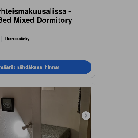
hteismakuusalissa -
-Bed Mixed Dormitory
1 kerrossänky
ämäärät nähdäksesi hinnat