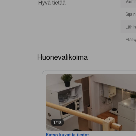
Hyvä tietää
Vasti
Sijai
Lähin
Etäis
Huonevalikoima
1/18
Katso kuvat ja tiedot