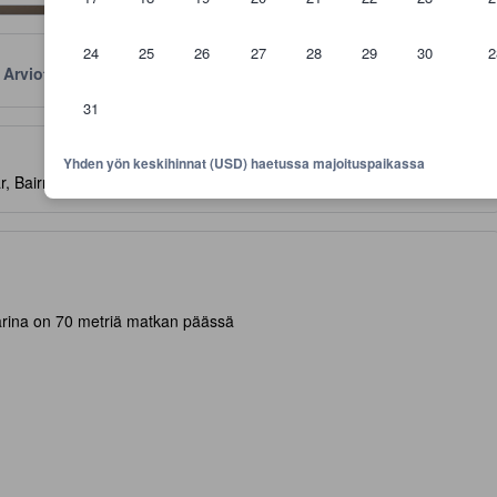
24
25
26
27
28
29
30
2
Arviot
Sijainti
Käytännöt
31
aviivoja mukavuuksista ja palveluista, joita voit niiltä odottaa
Yhden yön keskihinnat (USD) haetussa majoituspaikassa
, Bairro Alto, Lissabon, Portugali, 1200-218
- KARTALLA
rina on 70 metriä matkan päässä