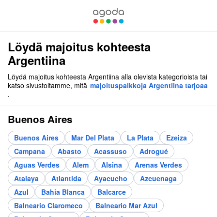
Löydä majoitus kohteesta
Argentiina
Löydä majoitus kohteesta Argentiina alla olevista kategorioista tai
katso sivustoltamme, mitä
majoituspaikkoja Argentiina tarjoaa
.
Buenos Aires
Buenos Aires
Mar Del Plata
La Plata
Ezeiza
Campana
Abasto
Acassuso
Adrogué
Aguas Verdes
Alem
Alsina
Arenas Verdes
Atalaya
Atlantida
Ayacucho
Azcuenaga
Azul
Bahia Blanca
Balcarce
Balneario Claromeco
Balneario Mar Azul