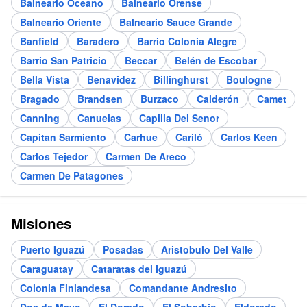
Balneario Oceano
Balneario Orense
Balneario Oriente
Balneario Sauce Grande
Banfield
Baradero
Barrio Colonia Alegre
Barrio San Patricio
Beccar
Belén de Escobar
Bella Vista
Benavidez
Billinghurst
Boulogne
Bragado
Brandsen
Burzaco
Calderón
Camet
Canning
Canuelas
Capilla Del Senor
Capitan Sarmiento
Carhue
Cariló
Carlos Keen
Carlos Tejedor
Carmen De Areco
Carmen De Patagones
Misiones
Puerto Iguazú
Posadas
Aristobulo Del Valle
Caraguatay
Cataratas del Iguazú
Colonia Finlandesa
Comandante Andresito
Dos de Mayo
El Dorado
El Soberbio
Eldorado