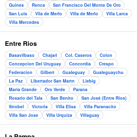
Quines
Renca
San Francisco Del Monte De Oro
San Luis
Vila de Merlo
Villa de Merlo
Villa Larca
Villa Mercedes
Entre Rios
Basavilbaso
Chajarí
Col. Caseros
Colon
Concepcion Del Uruguay
Concordia
Crespo
Federacion
Gilbert
Gualeguay
Gualeguaychu
La Paz
Libertador San Martn
Liebig
Maria Grande
Oro Verde
Parana
Rosario del Tala
San Benito
San José (Entre Rios)
Strobel
Victoria
Villa Elisa
Villa Paranacito
Villa San Jose
Villa Urquiza
Villaguay
La Pampa