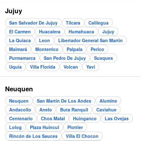
Jujuy
San Salvador De Jujuy
Tilcara
Calilegua
El Carmen
Huacalera
Humahuaca
Jujuy
La Quiaca
Leon
Libertador General San Martin
Maimará
Monterrico
Palpala
Perico
Purmamarca
San Pedro De Jujuy
Susques
Uquía
Villa Florida
Volcan
Yavi
Neuquen
Neuquen
San Martin De Los Andes
Alumine
Andacollo
Anelo
Buta Ranquil
Caviahue
Centenario
Chos Malal
Huinganco
Las Ovejas
Lolog
Plaza Huincul
Plottier
Rincón de Los Sauces
Villa El Chocon