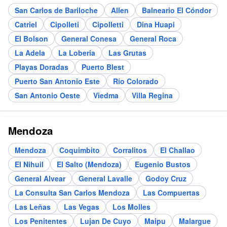
San Carlos de Bariloche
Allen
Balneario El Cóndor
Catriel
Cipolleti
Cipolletti
Dina Huapi
El Bolson
General Conesa
General Roca
La Adela
La Loberia
Las Grutas
Playas Doradas
Puerto Blest
Puerto San Antonio Este
Río Colorado
San Antonio Oeste
Viedma
Villa Regina
Mendoza
Mendoza
Coquimbito
Corralitos
El Challao
El Nihuil
El Salto (Mendoza)
Eugenio Bustos
General Alvear
General Lavalle
Godoy Cruz
La Consulta San Carlos Mendoza
Las Compuertas
Las Leñas
Las Vegas
Los Molles
Los Penitentes
Lujan De Cuyo
Maipu
Malargue