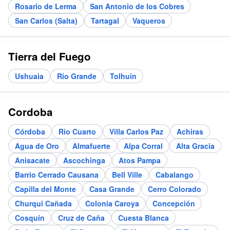
Rosario de Lerma
San Antonio de los Cobres
San Carlos (Salta)
Tartagal
Vaqueros
Tierra del Fuego
Ushuaia
Rio Grande
Tolhuin
Cordoba
Córdoba
Rio Cuarto
Villa Carlos Paz
Achiras
Agua de Oro
Almafuerte
Alpa Corral
Alta Gracia
Anisacate
Ascochinga
Atos Pampa
Barrio Cerrado Causana
Bell Ville
Cabalango
Capilla del Monte
Casa Grande
Cerro Colorado
Churqui Cañada
Colonia Caroya
Concepción
Cosquín
Cruz de Caña
Cuesta Blanca