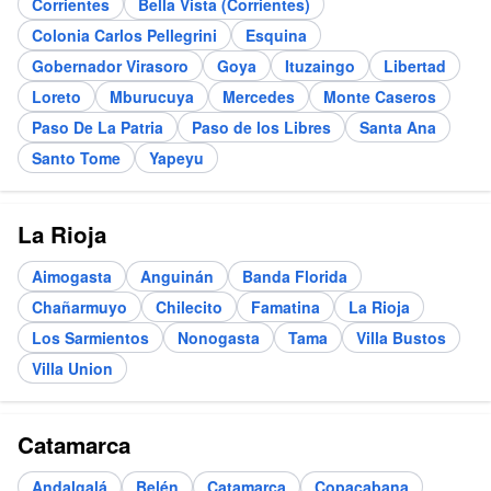
Corrientes
Bella Vista (Corrientes)
Colonia Carlos Pellegrini
Esquina
Gobernador Virasoro
Goya
Ituzaingo
Libertad
Loreto
Mburucuya
Mercedes
Monte Caseros
Paso De La Patria
Paso de los Libres
Santa Ana
Santo Tome
Yapeyu
La Rioja
Aimogasta
Anguinán
Banda Florida
Chañarmuyo
Chilecito
Famatina
La Rioja
Los Sarmientos
Nonogasta
Tama
Villa Bustos
Villa Union
Catamarca
Andalgalá
Belén
Catamarca
Copacabana