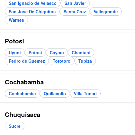
San Ignacio de Velasco
San Javier
San Jose De Chiquitos
Santa Cruz
Vallegrande
Warnes
Potosi
Uyuni
Potosí
Cayara
Chantani
Pedro de Quemez
Torotoro
Tupiza
Cochabamba
Cochabamba
Quillacollo
Villa Tunari
Chuquisaca
Sucre