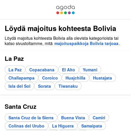
Löydä majoitus kohteesta Bolivia
Löydä majoitus kohteesta Bolivia alla olevista kategorioista tai
katso sivustoltamme, mitä
majoituspaikkoja Bolivia tarjoaa
.
La Paz
La Paz
Copacabana
El Alto
Yumani
Challapampa
Coroico
Huajchilla
Huatajata
Isla del Sol
Sorata
Tiwanaku
Santa Cruz
Santa Cruz de la Sierra
Buena Vista
Camiri
Colinas del Urubo
La Higuera
Samaipata