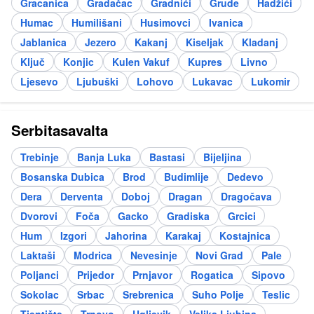
Gracanica
Gradačac
Gradnići
Grude
Hadžići
Humac
Humilišani
Husimovci
Ivanica
Jablanica
Jezero
Kakanj
Kiseljak
Kladanj
Ključ
Konjic
Kulen Vakuf
Kupres
Livno
Ljesevo
Ljubuški
Lohovo
Lukavac
Lukomir
Serbitasavalta
Trebinje
Banja Luka
Bastasi
Bijeljina
Bosanska Dubica
Brod
Budimlije
Dedevo
Dera
Derventa
Doboj
Dragan
Dragočava
Dvorovi
Foča
Gacko
Gradiska
Grcici
Hum
Izgori
Jahorina
Karakaj
Kostajnica
Laktaši
Modrica
Nevesinje
Novi Grad
Pale
Poljanci
Prijedor
Prnjavor
Rogatica
Sipovo
Sokolac
Srbac
Srebrenica
Suho Polje
Teslic
Tjentište
Trnovo
Ugljevik
Velika Ljubina