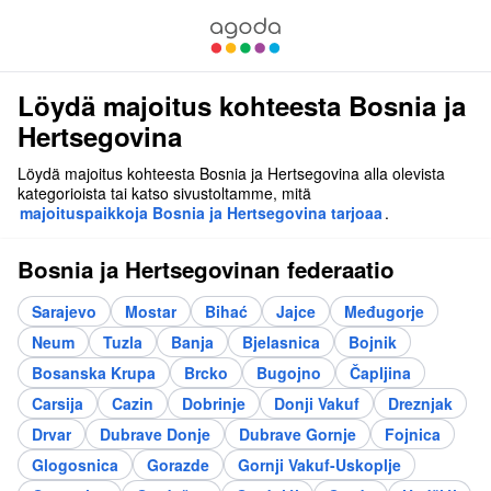
Löydä majoitus kohteesta Bosnia ja
Hertsegovina
Löydä majoitus kohteesta Bosnia ja Hertsegovina alla olevista
kategorioista tai katso sivustoltamme, mitä
majoituspaikkoja Bosnia ja Hertsegovina tarjoaa
.
Bosnia ja Hertsegovinan federaatio
Sarajevo
Mostar
Bihać
Jajce
Međugorje
Neum
Tuzla
Banja
Bjelasnica
Bojnik
Bosanska Krupa
Brcko
Bugojno
Čapljina
Carsija
Cazin
Dobrinje
Donji Vakuf
Dreznjak
Drvar
Dubrave Donje
Dubrave Gornje
Fojnica
Glogosnica
Gorazde
Gornji Vakuf-Uskoplje