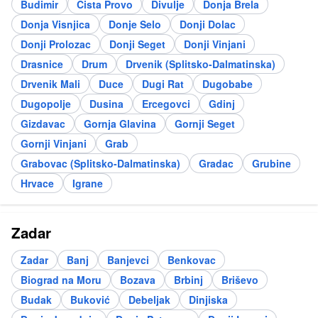
Budimir
Cista Provo
Divulje
Donja Brela
Donja Visnjica
Donje Selo
Donji Dolac
Donji Prolozac
Donji Seget
Donji Vinjani
Drasnice
Drum
Drvenik (Splitsko-Dalmatinska)
Drvenik Mali
Duce
Dugi Rat
Dugobabe
Dugopolje
Dusina
Ercegovci
Gdinj
Gizdavac
Gornja Glavina
Gornji Seget
Gornji Vinjani
Grab
Grabovac (Splitsko-Dalmatinska)
Gradac
Grubine
Hrvace
Igrane
Zadar
Zadar
Banj
Banjevci
Benkovac
Biograd na Moru
Bozava
Brbinj
Briševo
Budak
Buković
Debeljak
Dinjiska