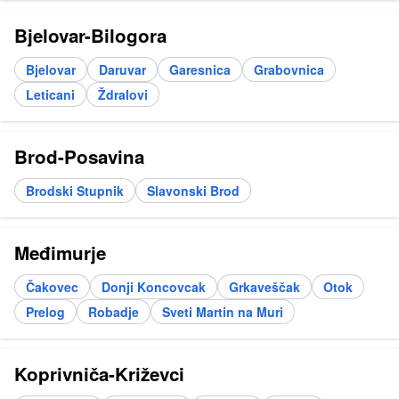
Bjelovar-Bilogora
Bjelovar
Daruvar
Garesnica
Grabovnica
Leticani
Ždralovi
Brod-Posavina
Brodski Stupnik
Slavonski Brod
Međimurje
Čakovec
Donji Koncovcak
Grkaveščak
Otok
Prelog
Robadje
Sveti Martin na Muri
Koprivniča-Križevci