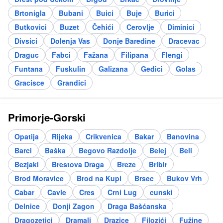
Brtonigla
Bubani
Buici
Buje
Burici
Butkovici
Buzet
Čehići
Cerovlje
Diminici
Divsici
Dolenja Vas
Donje Baredine
Dracevac
Draguc
Fabci
Fažana
Filipana
Flengi
Funtana
Fuskulin
Galizana
Gedici
Golas
Gracisce
Grandici
Primorje-Gorski
Opatija
Rijeka
Crikvenica
Bakar
Banovina
Barci
Baška
Begovo Razdolje
Belej
Beli
Bezjaki
Brestova Draga
Breze
Bribir
Brod Moravice
Brod na Kupi
Brsec
Bukov Vrh
Cabar
Cavle
Cres
Crni Lug
cunski
Delnice
Donji Zagon
Draga Bašćanska
Dragozetici
Dramalj
Drazice
Filozići
Fužine