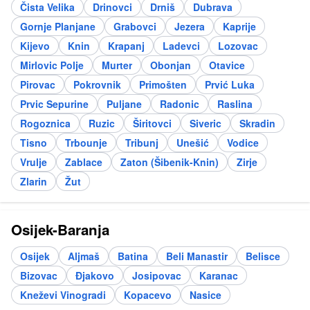
Čista Velika
Drinovci
Drniš
Dubrava
Gornje Planjane
Grabovci
Jezera
Kaprije
Kijevo
Knin
Krapanj
Ladevci
Lozovac
Mirlovic Polje
Murter
Obonjan
Otavice
Pirovac
Pokrovnik
Primošten
Prvić Luka
Prvic Sepurine
Puljane
Radonic
Raslina
Rogoznica
Ruzic
Širitovci
Siveric
Skradin
Tisno
Trbounje
Tribunj
Unešić
Vodice
Vrulje
Zablace
Zaton (Šibenik-Knin)
Zirje
Zlarin
Žut
Osijek-Baranja
Osijek
Aljmaš
Batina
Beli Manastir
Belisce
Bizovac
Đjakovo
Josipovac
Karanac
Kneževi Vinogradi
Kopacevo
Nasice