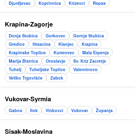
Đjurđjevac
Koprivnica
Krizevci
Repas
Krapina-Zagorje
Donja Stubica
Gorkovec
Gornja Stubica
Gredice
Hrascina
Klanjec
Krapina
Krapinske Toplice
Kumrovec
Mala Erpenja
Marija Bistrica
Oroslavje
Sv. Kriz Zacretje
Tuhelj
Tuheljske Toplice
Valentinovo
Veliko Trgovišće
Zabok
Vukovar-Syrmia
Gabos
Ilok
Vinkovci
Vukovar
Županja
Sisak-Moslavina