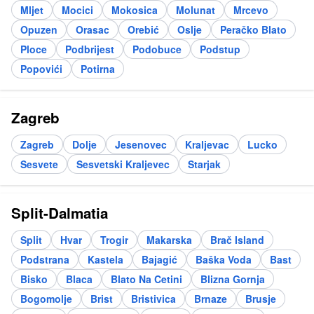
Mljet
Mocici
Mokosica
Molunat
Mrcevo
Opuzen
Orasac
Orebić
Oslje
Peračko Blato
Ploce
Podbrijest
Podobuce
Podstup
Popovići
Potirna
Zagreb
Zagreb
Dolje
Jesenovec
Kraljevac
Lucko
Sesvete
Sesvetski Kraljevec
Starjak
Split-Dalmatia
Split
Hvar
Trogir
Makarska
Brač Island
Podstrana
Kastela
Bajagić
Baška Voda
Bast
Bisko
Blaca
Blato Na Cetini
Blizna Gornja
Bogomolje
Brist
Bristivica
Brnaze
Brusje