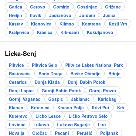
Garica
Gerovo
Gomirje
Gostinjac
Grižane
Hreljin
Ilovik
Jadranovo
Jurdani
Jusici
Kastav
Klenovica
Klimno
Kostrena
Kozji Vrh
Kraljevica
Krasica
Krk-saari
Kukuljanovo
Licka-Senj
Plitvice
Plitvica Selo
Plitvice Lakes National Park
Rastovača
Baric Draga
Baške Oštarije
Brinje
Cesarica
Donja Klada
Donji Babin Potok
Donji Lapac
Gornji Babin Potok
Gornji Prozor
Gornji Vaganac
Gospic
Jablanac
Karlobag
Klanac
Korenica
Krasno Polje
Krivi Put
Krš
Kuterevo
Licko Lesce
Ličko Petrovo Selo
Lovinac
Lukovo
Lukovo Sugarje
Lun
Novalja
Otočac
Pecani
Perušić
Poljanak