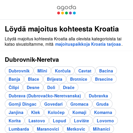
Löydä majoitus kohteesta Kroatia
Löydä majoitus kohteesta Kroatia alla olevista kategorioista tai
katso sivustoltamme, mitä
majoituspaikkoja Kroatia tarjoaa
.
Dubrovnik-Neretva
Dubrovnik
Mlini
Korčula
Cavtat
Bacina
Banja
Blace
Brijesta
Brotnice
Brsecine
Čilipi
Desne
Doli
Drače
Dubrava (Dubrovačko-Neretvanska)
Dubravka
Gornji Dingac
Govedari
Gromaca
Gruda
Janjina
Klek
Koločep
Komaji
Komarna
Korita
Lastovo
Lopud
Lovište
Lovorno
Lumbarda
Maranovici
Metkovic
Mihanici