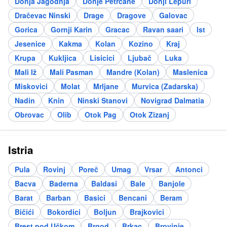
Donja Jagodnja
Donje Petrcane
Donji Lepuri
Dračevac Ninski
Drage
Dragove
Galovac
Gorica
Gornji Karin
Gracac
Ravan saari
Ist
Jesenice
Kakma
Kolan
Kozino
Kraj
Krupa
Kukljica
Lisicici
Ljubač
Luka
Mali Iž
Mali Pasman
Mandre (Kolan)
Maslenica
Miskovici
Molat
Mrljane
Murvica (Zadarska)
Nadin
Knin
Ninski Stanovi
Novigrad Dalmatia
Obrovac
Olib
Otok Pag
Otok Zizanj
Istria
Pula
Rovinj
Poreč
Umag
Vrsar
Antonci
Bacva
Baderna
Baldasi
Bale
Banjole
Barat
Barban
Basici
Bencani
Beram
Bičići
Bokordici
Boljun
Brajkovici
Brest pod Učkom
Brgod
Brkac
Brovinje