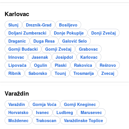
Karlovac
Slunj
Dreznik-Grad
Bosiljevo
Doljani Zumberacki
Donje Pokuplje
Donji Zvečaj
Draganic
Duga Resa
Galović Selo
Gornji Budacki
Gornji Zvečaj
Grabovac
Irinovac
Jasenak
Josipdol
Karlovac
Lipovača
Ogulin
Plaski
Rakovica
Reštovo
Ribnik
Saborsko
Tounj
Trosmarija
Zvecaj
Varaždin
Varaždin
Gornja Voća
Gornji Kneginec
Horvatsko
Ivanec
Ludbreg
Marusevec
Moždenec
Trakoscan
Varaždinske Toplice