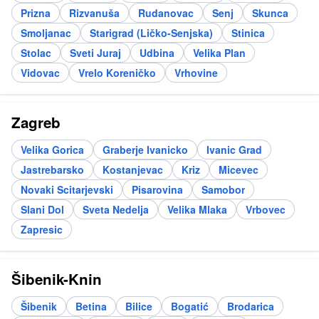
Prizna
Rizvanuša
Rudanovac
Senj
Skunca
Smoljanac
Starigrad (Ličko-Senjska)
Stinica
Stolac
Sveti Juraj
Udbina
Velika Plan
Vidovac
Vrelo Koreničko
Vrhovine
Zagreb
Velika Gorica
Graberje Ivanicko
Ivanic Grad
Jastrebarsko
Kostanjevac
Kriz
Micevec
Novaki Scitarjevski
Pisarovina
Samobor
Slani Dol
Sveta Nedelja
Velika Mlaka
Vrbovec
Zapresic
Šibenik-Knin
Šibenik
Betina
Bilice
Bogatić
Brodarica