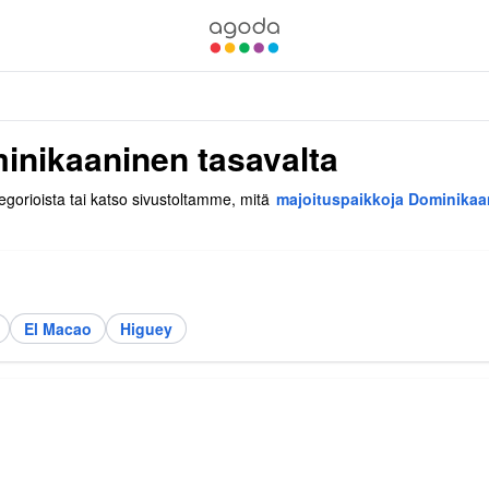
inikaaninen tasavalta
egorioista tai katso sivustoltamme, mitä
majoituspaikkoja Dominikaan
El Macao
Higuey