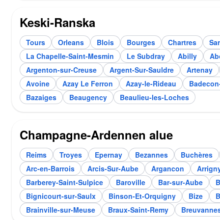
Keski-Ranska
Tours
Orleans
Blois
Bourges
Chartres
Sa
La Chapelle-Saint-Mesmin
Le Subdray
Abilly
Ab
Argenton-sur-Creuse
Argent-Sur-Sauldre
Artenay
Avoine
Azay Le Ferron
Azay-le-Rideau
Badecon-
Bazaiges
Beaugency
Beaulieu-les-Loches
Champagne-Ardennen alue
Reims
Troyes
Epernay
Bezannes
Buchères
Arc-en-Barrois
Arcis-Sur-Aube
Argancon
Arrign
Barberey-Saint-Sulpice
Baroville
Bar-sur-Aube
B
Bignicourt-sur-Saulx
Binson-Et-Orquigny
Bize
B
Brainville-sur-Meuse
Braux-Saint-Remy
Breuvanne