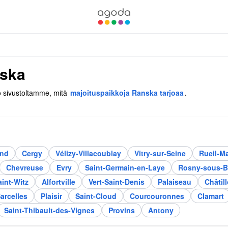
nska
so sivustoltamme, mitä
majoituspaikkoja Ranska tarjoaa
.
and
Cergy
Vélizy-Villacoublay
Vitry-sur-Seine
Rueil-M
Chevreuse
Evry
Saint-Germain-en-Laye
Rosny-sous-B
aint-Witz
Alfortville
Vert-Saint-Denis
Palaiseau
Châtil
arcelles
Plaisir
Saint-Cloud
Courcouronnes
Clamart
Saint-Thibault-des-Vignes
Provins
Antony