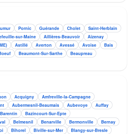
aumur
Pornic
Guérande
Cholet
Saint-Herblain
efeuille-sur-Maine
Aillières-Beauvoir
Aizenay
LME)
Astillé
Averton
Avessé
Avoise
Bais
Boeuf
Beaumont-Sur-Sarthe
Beaupreau
non
Acquigny
Amfreville-la-Campagne
nt
Aubermesnil-Beaumais
Aubevoye
Auffay
Barentin
Bazincourt-Sur-Epte
val
Belmesnil
Benarville
Bermonville
Bernay
oi
Bihorel
Biville-sur-Mer
Blangy-sur-Bresle