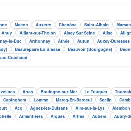
aone
Macon
Auxerre
Chenôve
Saint-Albain
Marsan
Ahuy
Aillant-sur-Tholon
Aisey Sur Seine
Alise
Alli
nay-le-Duc
Arthonnay
Athée
Autun
Auxey-Duresses
ndy)
Beaurepaire En Bresse
Beauvoir (Bourgogne)
Béon
ous-Cruchaud
velines
Arras
Boulogne-sur-Mer
Le Touquet
Tourcoi
Capinghem
Lomme
Marcq-En-Baroeul
Seclin
Cambr
ourt
Acq
Agnez-les-Duisans
Aire-sur-la-Lys
Alembon
ohelle
Armentières
Arques
Artres
Aubers
Aubry-d