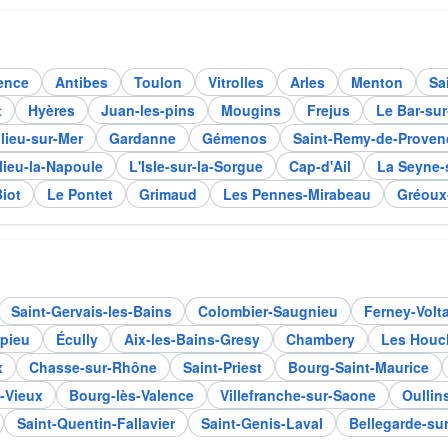
ence
Antibes
Toulon
Vitrolles
Arles
Menton
Sa
t
Hyères
Juan-les-pins
Mougins
Frejus
Le Bar-su
lieu-sur-Mer
Gardanne
Gémenos
Saint-Remy-de-Proven
ieu-la-Napoule
L'Isle-sur-la-Sorgue
Cap-d'Ail
La Seyne-
iot
Le Pontet
Grimaud
Les Pennes-Mirabeau
Gréoux
Saint-Gervais-les-Bains
Colombier-Saugnieu
Ferney-Volta
pieu
Écully
Aix-les-Bains-Gresy
Chambery
Les Houc
x
Chasse-sur-Rhône
Saint-Priest
Bourg-Saint-Maurice
-Vieux
Bourg-lès-Valence
Villefranche-sur-Saone
Oullin
Saint-Quentin-Fallavier
Saint-Genis-Laval
Bellegarde-sur