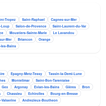
int-Tropez
Saint-Raphael
Cagnes-sur-Mer
r-Loup
Salon-de-Provence
Saint-Laurent-du-Var
ce
Moustiers-Sainte-Marie
Le Lavandou
sur-Mer
Briancon
Orange
-les-Bains
ire
Epagny-Metz-Tessy
Tassin-la-Demi-Lune
hes
Montelimar
Saint-Bon-Tarentaise
Gex
Argonay
Evian-les-Bains
Gières
Bron
s
Chassieu
Echirolles
Bourg-en-Bresse
-Valserine
Andrezieux-Boutheon