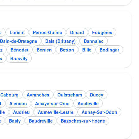
c
Lorient
Perros-Guirec
Dinard
Fougères
Bain-de-Bretagne
Bais (Brittany)
Bannalec
lz
Bénodet
Berrien
Betton
Bille
Bodingar
s
Brusvily
Cabourg
Avranches
Ouistreham
Ducey
l
Alencon
Amayé-sur-Orne
Ancteville
lle
Audrieu
Aumeville-Lestre
Aunay-Sur-Odon
t
Basly
Baudreville
Bazoches-sur-Hoëne