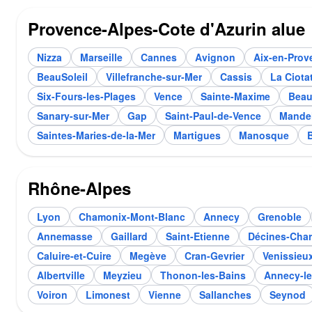
Provence-Alpes-Cote d'Azurin alue
Nizza
Marseille
Cannes
Avignon
Aix-en-Prov
BeauSoleil
Villefranche-sur-Mer
Cassis
La Ciota
Six-Fours-les-Plages
Vence
Sainte-Maxime
Beau
Sanary-sur-Mer
Gap
Saint-Paul-de-Vence
Mandel
Saintes-Maries-de-la-Mer
Martigues
Manosque
B
Rhône-Alpes
Lyon
Chamonix-Mont-Blanc
Annecy
Grenoble
Annemasse
Gaillard
Saint-Etienne
Décines-Char
Caluire-et-Cuire
Megève
Cran-Gevrier
Venissieu
Albertville
Meyzieu
Thonon-les-Bains
Annecy-le
Voiron
Limonest
Vienne
Sallanches
Seynod