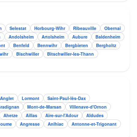
m
Selestat
Horbourg-Wihr
Ribeauville
Obernai
h
Andolsheim
Artolsheim
Aubure
Baldenheim
ont
Benfeld
Bennwihr
Bergbieten
Bergholtz
wihr
Bischwiller
Bitschwiller-les-Thann
Anglet
Lormont
Saint-Paul-lès-Dax
radignan
Mont-de-Marsan
Villenave-d'Ornon
Ahetze
Aillas
Aire-sur-l'Adour
Aldudes
goume
Angresse
Anlhiac
Antonne-et-Trigonant