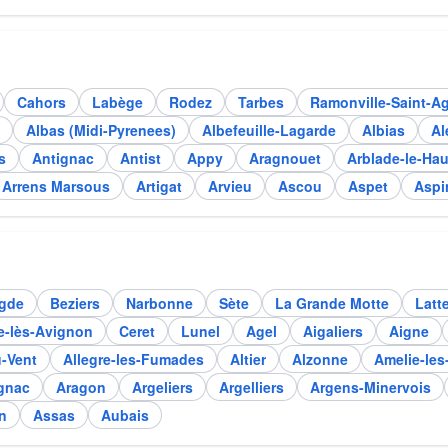
Cahors
Labège
Rodez
Tarbes
Ramonville-Saint-A
Albas (Midi-Pyrenees)
Albefeuille-Lagarde
Albias
Al
s
Antignac
Antist
Appy
Aragnouet
Arblade-le-Hau
Arrens Marsous
Artigat
Arvieu
Ascou
Aspet
Aspi
gde
Beziers
Narbonne
Sète
La Grande Motte
Latt
e-lès-Avignon
Ceret
Lunel
Agel
Aigaliers
Aigne
-Vent
Allegre-les-Fumades
Altier
Alzonne
Amelie-les
gnac
Aragon
Argeliers
Argelliers
Argens-Minervois
n
Assas
Aubais