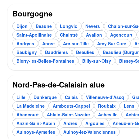
Bourgogne
Dijon
Beaune
Longvic
Nevers
Chalon-sur-S
Saint-Apollinaire
Chaintré
Avallon
Agencourt
Andryes
Anost
Arc-sur-Tille
Arcy Sur Cure
Ar
Baubigny
Baudrières
Beaulieu
Beaulieu (Burgu
Bierry-les-Belles-Fontaines
Billy-sur-Oisy
Bissey-S
Nord-Pas-de-Calaisin alue
Lille
Dunkerque
Calais
Villeneuve-d'Ascq
Gra
La Madeleine
Armbouts-Cappel
Roubaix
Lens
Abancourt
Ablain-Saint-Nazaire
Acheville
Achic
Anzin-Saint-Aubin
Ardres
Argoules
Arleux-en-G
Aulnoye-Aymeries
Aulnoy-lez-Valenciennes