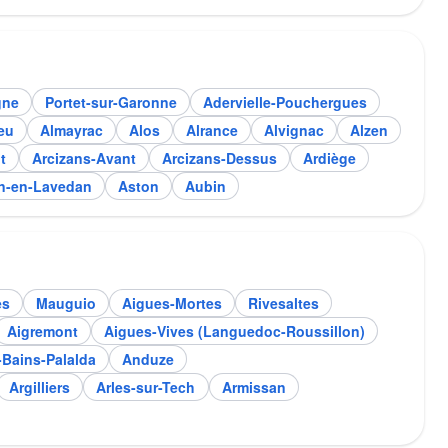
gne
Portet-sur-Garonne
Adervielle-Pouchergues
eu
Almayrac
Alos
Alrance
Alvignac
Alzen
t
Arcizans-Avant
Arcizans-Dessus
Ardiège
n-en-Lavedan
Aston
Aubin
es
Mauguio
Aigues-Mortes
Rivesaltes
Aigremont
Aigues-Vives (Languedoc-Roussillon)
-Bains-Palalda
Anduze
Argilliers
Arles-sur-Tech
Armissan