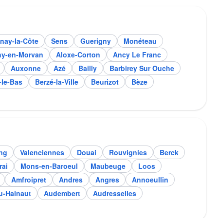
nay-la-Côte
Sens
Guerigny
Monéteau
gny-en-Morvan
Aloxe-Corton
Ancy Le Franc
Auxonne
Azé
Bailly
Barbirey Sur Ouche
-le-Bas
Berzé-la-Ville
Beurizot
Bèze
ng
Valenciennes
Douai
Rouvignies
Berck
ai
Mons-en-Baroeul
Maubeuge
Loos
Amfroipret
Andres
Angres
Annoeullin
u-Hainaut
Audembert
Audresselles