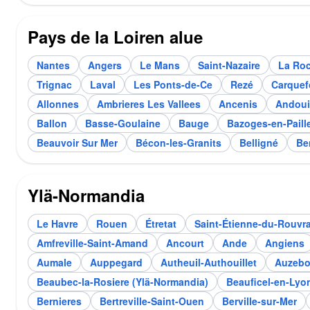
Pays de la Loiren alue
Nantes
Angers
Le Mans
Saint-Nazaire
La Ro
Trignac
Laval
Les Ponts-de-Ce
Rezé
Carquef
Allonnes
Ambrieres Les Vallees
Ancenis
Andoui
Ballon
Basse-Goulaine
Bauge
Bazoges-en-Paill
Beauvoir Sur Mer
Bécon-les-Granits
Belligné
Be
Ylä-Normandia
Le Havre
Rouen
Étretat
Saint-Étienne-du-Rouvr
Amfreville-Saint-Amand
Ancourt
Ande
Angiens
Aumale
Auppegard
Autheuil-Authouillet
Auzebo
Beaubec-la-Rosiere (Ylä-Normandia)
Beauficel-en-Lyo
Bernieres
Bertreville-Saint-Ouen
Berville-sur-Mer