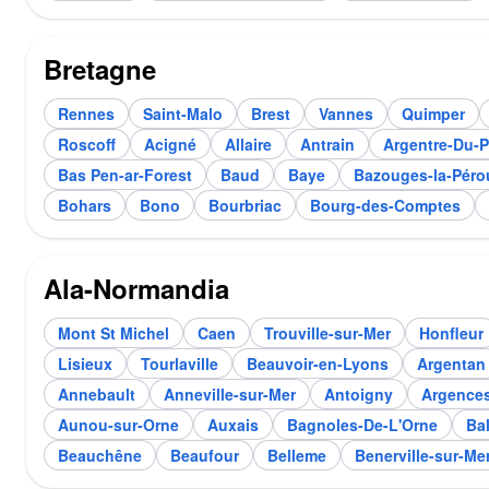
Bretagne
Rennes
Saint-Malo
Brest
Vannes
Quimper
Roscoff
Acigné
Allaire
Antrain
Argentre-Du-P
Bas Pen-ar-Forest
Baud
Baye
Bazouges-la-Péro
Bohars
Bono
Bourbriac
Bourg-des-Comptes
Ala-Normandia
Mont St Michel
Caen
Trouville-sur-Mer
Honfleur
Lisieux
Tourlaville
Beauvoir-en-Lyons
Argentan
Annebault
Anneville-sur-Mer
Antoigny
Argence
Aunou-sur-Orne
Auxais
Bagnoles-De-L'Orne
Bal
Beauchêne
Beaufour
Belleme
Benerville-sur-Me