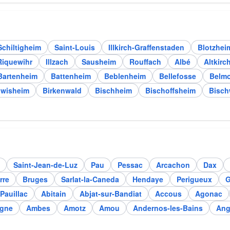
Schiltigheim
Saint-Louis
Illkirch-Graffenstaden
Blotzhei
Riquewihr
Illzach
Sausheim
Rouffach
Albé
Altkirc
Bartenheim
Battenheim
Beblenheim
Bellefosse
Belm
lwisheim
Birkenwald
Bischheim
Bischoffsheim
Bisch
Saint-Jean-de-Luz
Pau
Pessac
Arcachon
Dax
rre
Bruges
Sarlat-la-Caneda
Hendaye
Perigueux
G
Pauillac
Abitain
Abjat-sur-Bandiat
Accous
Agonac
ogne
Ambes
Amotz
Amou
Andernos-les-Bains
An