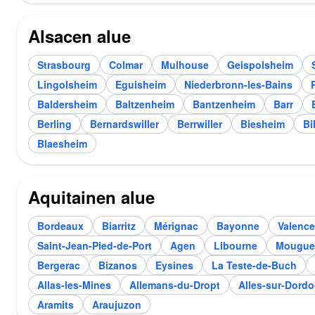
Alsacen alue
Strasbourg
Colmar
Mulhouse
Geispolsheim
Lingolsheim
Eguisheim
Niederbronn-les-Bains
Baldersheim
Baltzenheim
Bantzenheim
Barr
Berling
Bernardswiller
Berrwiller
Biesheim
Bi
Blaesheim
Aquitainen alue
Bordeaux
Biarritz
Mérignac
Bayonne
Valence
Saint-Jean-Pied-de-Port
Agen
Libourne
Mougue
Bergerac
Bizanos
Eysines
La Teste-de-Buch
Allas-les-Mines
Allemans-du-Dropt
Alles-sur-Dord
Aramits
Araujuzon