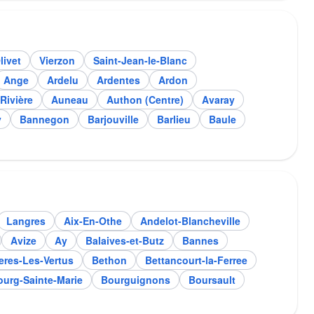
livet
Vierzon
Saint-Jean-le-Blanc
Ange
Ardelu
Ardentes
Ardon
-Rivière
Auneau
Authon (Centre)
Avaray
y
Bannegon
Barjouville
Barlieu
Baule
Langres
Aix-En-Othe
Andelot-Blancheville
Avize
Ay
Balaives-et-Butz
Bannes
eres-Les-Vertus
Bethon
Bettancourt-la-Ferree
ourg-Sainte-Marie
Bourguignons
Boursault