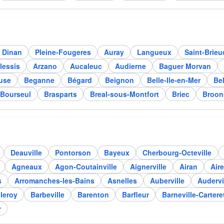
Dinan
Pleine-Fougeres
Auray
Langueux
Saint-Brieu
lessis
Arzano
Aucaleuc
Audierne
Baguer Morvan
use
Beganne
Bégard
Beignon
Belle-Ile-en-Mer
Be
Bourseul
Brasparts
Breal-sous-Montfort
Briec
Broon
Deauville
Pontorson
Bayeux
Cherbourg-Octeville
Agneaux
Agon-Coutainville
Aignerville
Airan
Aire
s
Arromanches-les-Bains
Asnelles
Auberville
Audervi
leroy
Barbeville
Barenton
Barfleur
Barneville-Cartere
r