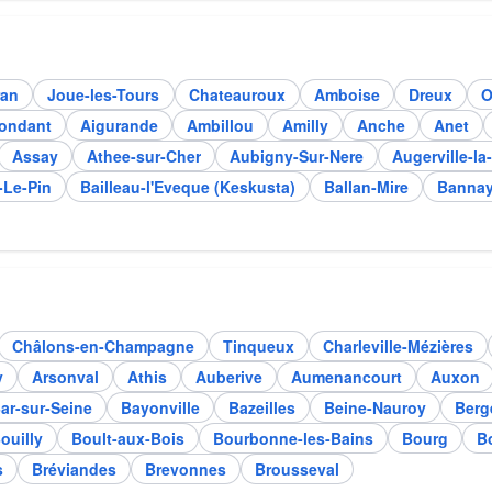
ran
Joue-les-Tours
Chateauroux
Amboise
Dreux
O
ondant
Aigurande
Ambillou
Amilly
Anche
Anet
Assay
Athee-sur-Cher
Aubigny-Sur-Nere
Augerville-la
Le-Pin
Bailleau-l'Eveque (Keskusta)
Ballan-Mire
Banna
Châlons-en-Champagne
Tinqueux
Charleville-Mézières
y
Arsonval
Athis
Auberive
Aumenancourt
Auxon
ar-sur-Seine
Bayonville
Bazeilles
Beine-Nauroy
Berg
ouilly
Boult-aux-Bois
Bourbonne-les-Bains
Bourg
B
s
Bréviandes
Brevonnes
Brousseval