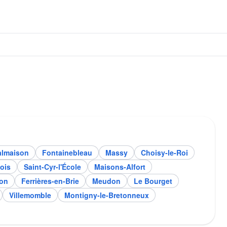
almaison
Fontainebleau
Massy
Choisy-le-Roi
ois
Saint-Cyr-l'École
Maisons-Alfort
lon
Ferrières-en-Brie
Meudon
Le Bourget
Villemomble
Montigny-le-Bretonneux