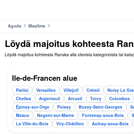
Agoda
Maailma
Löydä majoitus kohteesta Ra
Löydä majoitus kohteesta Ranska alla olevista kategorioista tai kat
Ile-de-Francen alue
Pariisi
Versailles
Villejuif
Créteil
Noisy Le Gr
Chelles
Argenteuil
Arcueil
Torcy
Colombes
Épinay-sur-Orge
Poissy
Bussy-Saint-Georges
S
Meaux
Nogent-sur-Marne
Fontenay-sous-Bois
S
La Ville-du-Bois
Viry-Châtillon
Aulnay-sous-Bois