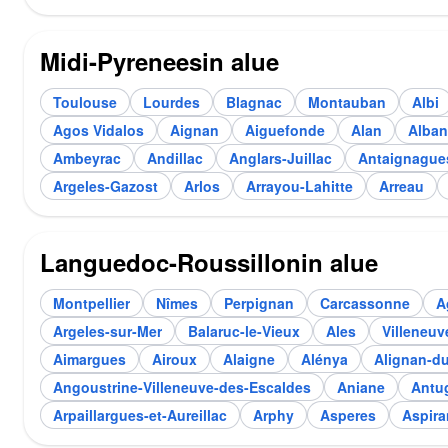
Midi-Pyreneesin alue
Toulouse
Lourdes
Blagnac
Montauban
Albi
Agos Vidalos
Aignan
Aiguefonde
Alan
Alban
Ambeyrac
Andillac
Anglars-Juillac
Antaignague
Argeles-Gazost
Arlos
Arrayou-Lahitte
Arreau
Languedoc-Roussillonin alue
Montpellier
Nîmes
Perpignan
Carcassonne
A
Argeles-sur-Mer
Balaruc-le-Vieux
Ales
Villeneuv
Aimargues
Airoux
Alaigne
Alénya
Alignan-du
Angoustrine-Villeneuve-des-Escaldes
Aniane
Antu
Arpaillargues-et-Aureillac
Arphy
Asperes
Aspira