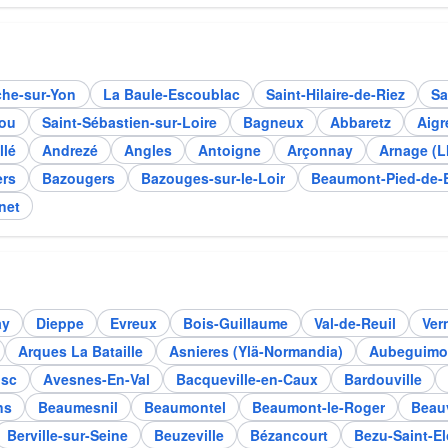
che-sur-Yon
La Baule-Escoublac
Saint-Hilaire-de-Riez
S
ou
Saint-Sébastien-sur-Loire
Bagneux
Abbaretz
Aigr
llé
Andrezé
Angles
Antoigne
Arçonnay
Arnage (
ers
Bazougers
Bazouges-sur-le-Loir
Beaumont-Pied-de-
net
ay
Dieppe
Evreux
Bois-Guillaume
Val-de-Reuil
Ver
Arques La Bataille
Asnieres (Ylä-Normandia)
Aubeguimo
sc
Avesnes-En-Val
Bacqueville-en-Caux
Bardouville
ns
Beaumesnil
Beaumontel
Beaumont-le-Roger
Beau
Berville-sur-Seine
Beuzeville
Bézancourt
Bezu-Saint-El