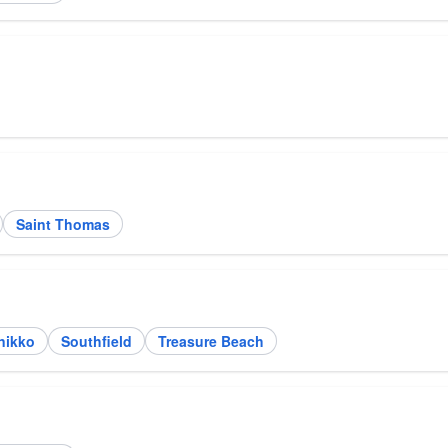
Saint Thomas
nikko
Southfield
Treasure Beach