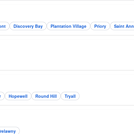
ont
Discovery Bay
Plantation Village
Priory
Saint Ann
r
Hopewell
Round Hill
Tryall
relawny