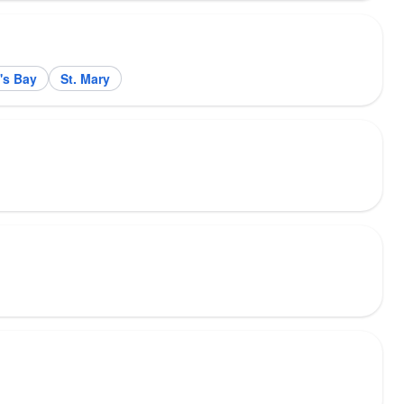
's Bay
St. Mary