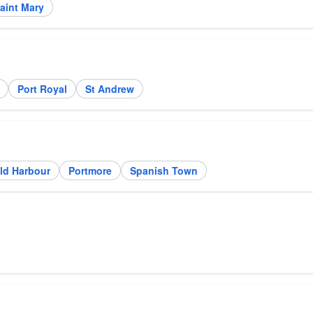
aint Mary
Port Royal
St Andrew
ld Harbour
Portmore
Spanish Town