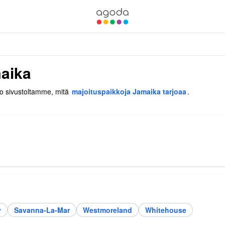
maika
tso sivustoltamme, mitä
majoituspaikkoja Jamaika tarjoaa
.
y
Savanna-La-Mar
Westmoreland
Whitehouse