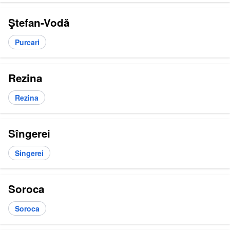
Ştefan-Vodă
Purcari
Rezina
Rezina
Sîngerei
Singerei
Soroca
Soroca