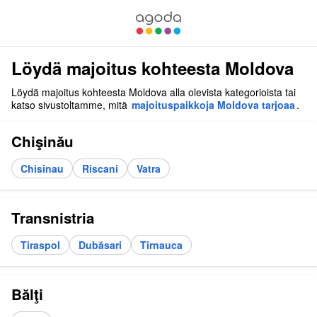
Löydä majoitus kohteesta Moldova
Löydä majoitus kohteesta Moldova alla olevista kategorioista tai
katso sivustoltamme, mitä
majoituspaikkoja Moldova tarjoaa
.
Chişinău
Chisinau
Riscani
Vatra
Transnistria
Tiraspol
Dubăsari
Tirnauca
Bălţi