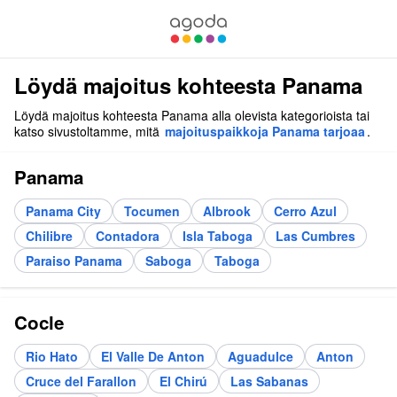
Löydä majoitus kohteesta Panama
Löydä majoitus kohteesta Panama alla olevista kategorioista tai
katso sivustoltamme, mitä
majoituspaikkoja Panama tarjoaa
.
Panama
Panama City
Tocumen
Albrook
Cerro Azul
Chilibre
Contadora
Isla Taboga
Las Cumbres
Paraiso Panama
Saboga
Taboga
Cocle
Rio Hato
El Valle De Anton
Aguadulce
Anton
Cruce del Farallon
El Chirú
Las Sabanas