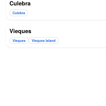
Culebra
Culebra
Vieques
Vieques
Vieques Island