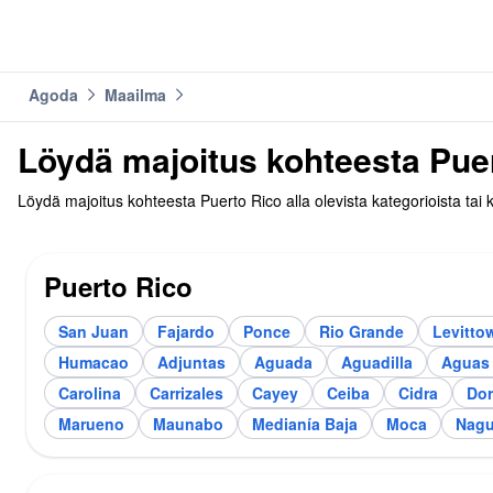
Agoda
Maailma
Löydä majoitus kohteesta Pue
Löydä majoitus kohteesta Puerto Rico alla olevista kategorioista tai
Puerto Rico
San Juan
Fajardo
Ponce
Rio Grande
Levitto
Humacao
Adjuntas
Aguada
Aguadilla
Aguas 
Carolina
Carrizales
Cayey
Ceiba
Cidra
Do
Marueno
Maunabo
Medianía Baja
Moca
Nag