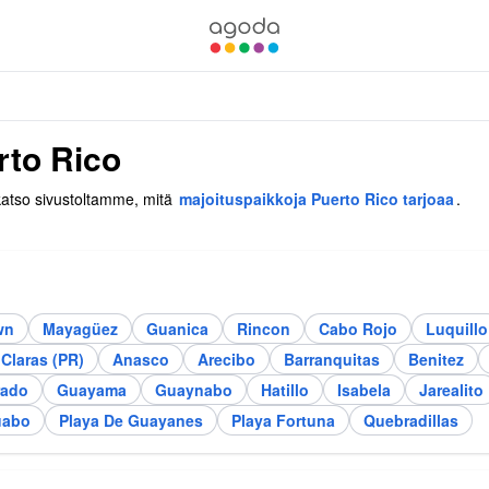
rto Rico
 katso sivustoltamme, mitä
majoituspaikkoja Puerto Rico tarjoaa
.
wn
Mayagüez
Guanica
Rincon
Cabo Rojo
Luquillo
Claras (PR)
Anasco
Arecibo
Barranquitas
Benitez
rado
Guayama
Guaynabo
Hatillo
Isabela
Jarealito
uabo
Playa De Guayanes
Playa Fortuna
Quebradillas