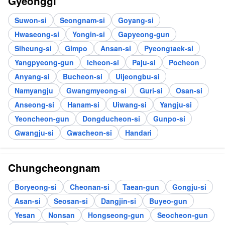
Gyeonggi
Suwon-si
Seongnam-si
Goyang-si
Hwaseong-si
Yongin-si
Gapyeong-gun
Siheung-si
Gimpo
Ansan-si
Pyeongtaek-si
Yangpyeong-gun
Icheon-si
Paju-si
Pocheon
Anyang-si
Bucheon-si
Uijeongbu-si
Namyangju
Gwangmyeong-si
Guri-si
Osan-si
Anseong-si
Hanam-si
Uiwang-si
Yangju-si
Yeoncheon-gun
Dongducheon-si
Gunpo-si
Gwangju-si
Gwacheon-si
Handari
Chungcheongnam
Boryeong-si
Cheonan-si
Taean-gun
Gongju-si
Asan-si
Seosan-si
Dangjin-si
Buyeo-gun
Yesan
Nonsan
Hongseong-gun
Seocheon-gun