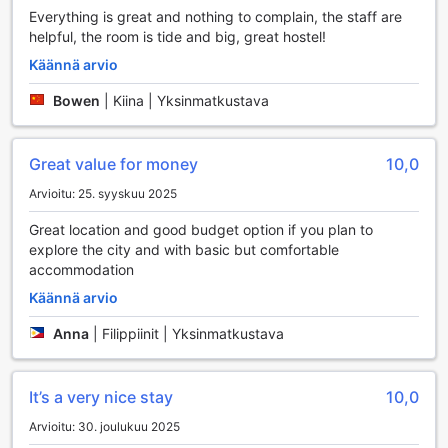
Lisäksi hotellin yleisissä tiloissa on ilmainen Wi-Fi-yhteys,
Everything is great and nothing to complain, the staff are
mikä mahdollistaa yhteydenpidon ja tiedonhankinnan
helpful, the room is tide and big, great hostel!
vaivatta. Huoneissa on myös ilmainen Wi-Fi, joten voit
nauttia internet-yhteydestä omassa rauhassasi.
Käännä arvio
Hotellin käytännölliset palvelut eivät lopu tähän. COZ at
Ratchathewi tarjoaa matkatavaroiden säilytyspalvelun, joka
Bowen
|
Kiina | Yksinmatkustava
on erityisen kätevä saapuessasi tai lähtiessäsi, jolloin voit
tutustua Bangkokiin ilman ylimääräistä painolastia. Jos
kaipaat jotain pientä tai päivittäistä, hotellin oma kätevä
Great value for money
10,0
kauppa on aina paikalla, tarjoten valikoiman perustuotteita.
Arvioitu: 25. syyskuu 2025
Hotellissa on myös erikseen merkitty tupakointialue, joka
mahdollistaa tupakoijille mukautuvan ympäristön.
Great location and good budget option if you plan to
Päivittäinen siivouspalvelu pitää huoneesi siistinä ja
explore the city and with basic but comfortable
viihtyisänä, jotta voit keskittyä vain lomasi nauttimiseen.
accommodation
Käännä arvio
Mukavuus ja moderni varustelu COZ at Ratchathewi -
hotellin huoneissa
Anna
|
Filippiinit | Yksinmatkustava
COZ at Ratchathewi tarjoaa vierailleen huoneita, joissa
yhdistyvät moderni muotoilu ja käytännölliset mukavuudet.
It’s a very nice stay
10,0
Jokaisessa huoneessa on tehokas ilmastointi, joka takaa
miellyttävän sisäilman kaikissa sääolosuhteissa. Rentoudu
Arvioitu: 30. joulukuu 2025
ja nauti vapaa-ajastasi katselemalla suosikkiohjelmiasi