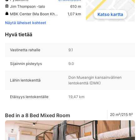
Jim Thompson -talo
610 m
MBK Center (Ma Boon Khrong Center)
1,07 km
Katso kartta
Näytä läheiset kohteet
Hyvä tietää
Vastinetta rahalle
9.1
Sijainnin pisteytys
9.0
Don Mueangin kansainvälinen
Lähin lentokenttä
lentokenttä (DMK)
Etäisyys lentokentälle
19,47 km
Bed in a 8 Bed Mixed Room
20 m²/215 ft²