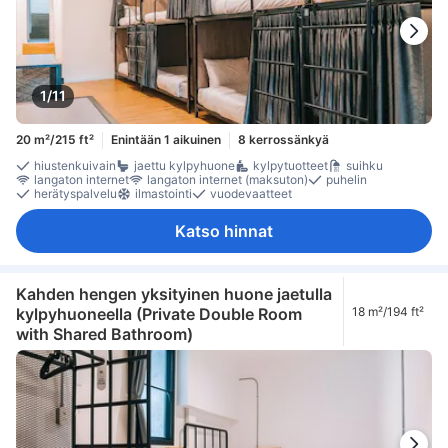
1/11
20 m²/215 ft²
Enintään 1 aikuinen
8 kerrossänkyä
hiustenkuivain
jaettu kylpyhuone
kylpytuotteet
suihku
langaton internet
langaton internet (maksuton)
puhelin
herätyspalvelu
ilmastointi
vuodevaatteet
Katso hinnat
Kahden hengen yksityinen huone jaetulla
kylpyhuoneella (Private Double Room
18 m²/194 ft²
with Shared Bathroom)