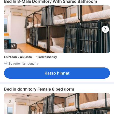
Bed In 8-Male Dormitory With Shared Bathroom
1/7
Enintään 2 aikuista
1 kerrossänky
Savuttomia huoneita
Katso hinnat
Bed in dormitory Female 8 bed dorm