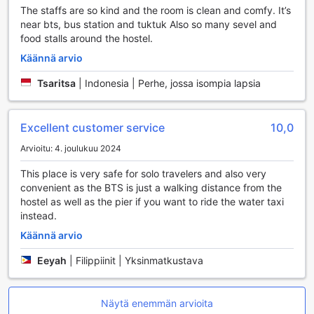
televisiosta, joka on varustettu satelliitti- ja kaapelikanavilla.
The staffs are so kind and the room is clean and comfy. It’s
Huoneissa on myös kätevä kahvin ja teen valmistaja, joten
near bts, bus station and tuktuk Also so many sevel and
voit nauttia lämpimästä juomasta milloin tahansa. Ilmaiset
food stalls around the hostel.
pullotetut vedet pitävät huolen siitä, että pysyt hyvin
Käännä arvio
nesteytettynä. Lisäksi jääkaappi on käytettävissä, joten
voit säilyttää juomat ja välipalat aina käden ulottuvilla.
Tsaritsa
|
Indonesia | Perhe, jossa isompia lapsia
Huoneissa on myös laadukkaat hygieniatuotteet, puhtaat
liinavaatteet ja pyyhkeet, jotka tekevät oleskelustasi entistä
mukavampaa. COZ at Ratchathewi on täydellinen valinta,
Excellent customer service
10,0
jos arvostat mukavuutta ja käytännöllisyyttä matkasi
aikana.
Arvioitu: 4. joulukuu 2024
This place is very safe for solo travelers and also very
Ruokailumahdollisuudet COZ at Ratchathewi -hotellissa
convenient as the BTS is just a walking distance from the
hostel as well as the pier if you want to ride the water taxi
COZ at Ratchathewi -hotellin ruokailutilat tarjoavat
instead.
vierailleen ainutlaatuisen ja monipuolisen kokemuksen, joka
yhdistää mukavuuden ja herkullisen ruoan. Hotellin kahvila
Käännä arvio
on täydellinen paikka aloittaa päiväsi. Siellä voit nauttia
Eeyah
|
Filippiinit | Yksinmatkustava
tuoreita kahvijuomia ja leivonnaisia, jotka on valmistettu
paikallisista raaka-aineista. Rentouttava ympäristö kutsuu
sinut viettämään aikaa ystävien tai perheen kanssa, tai
vaikka vain nauttimaan hetken rauhasta ennen päivän
Näytä enemmän arvioita