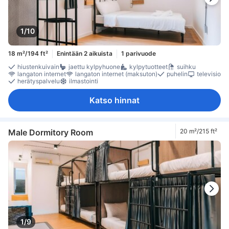
1/10
18 m²/194 ft²
Enintään 2 aikuista
1 parivuode
hiustenkuivain
jaettu kylpyhuone
kylpytuotteet
suihku
langaton internet
langaton internet (maksuton)
puhelin
televisio
herätyspalvelu
ilmastointi
Katso hinnat
Male Dormitory Room
20 m²/215 ft²
1/9