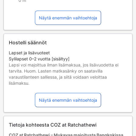
0 m
Näytä enemmän vaihtoehtoja
Hostelli säännöt
Lapset ja lisävuoteet
Sylilapset 0–2 vuotta [sisältyy]
Lapsi voi majoittua ilman lisämaksua, jos lisävuodetta ei
tarvita. Huom. Lasten matkasänky on saatavilla
varaustilanteen salliessa, ja siitä voidaan veloittaa
lisämaksu.
Lapset 3–12 vuotta [sisältyy]
Lapsi majoittuu ilmaiseksi, jos nukkuu jo olemassa olevilla
Näytä enemmän vaihtoehtoja
vuoteilla. Huomaa: jos tarvitset pinnasängyn, siitä voidaan
veloittaa erikseen.
Yli 13-vuotiaat vieraat katsotaan aikuisiksi.
Lisävuoteiden saatavuus riippuu valitsemastasi huoneesta;
Tietoja kohteesta COZ at Ratchathewi
tarkista kunkin huoneen kohdalta huonekoko lisätietoa
saadaksesi.
COZ at Ratchathewi – Mukavaa majoitusta Bangkokissa