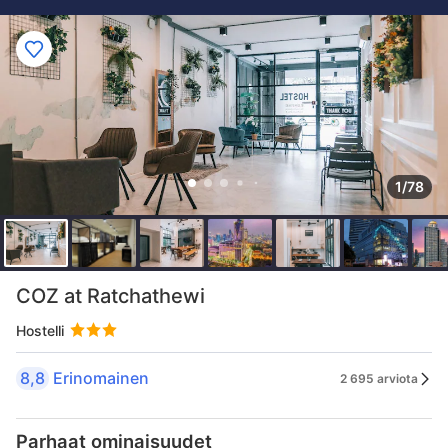
1/78
COZ at Ratchathewi
Hostelli
8,8
Erinomainen
2 695 arviota
Parhaat ominaisuudet