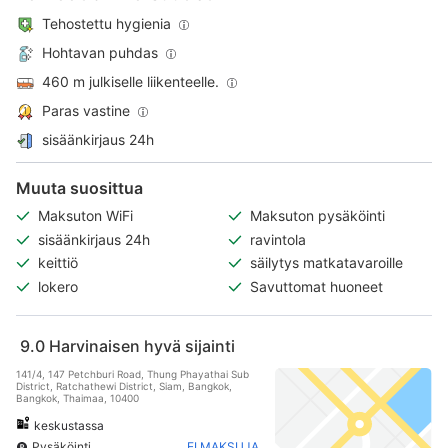
Tehostettu hygienia
Hohtavan puhdas
460 m julkiselle liikenteelle.
Paras vastine
sisäänkirjaus 24h
Muuta suosittua
Maksuton WiFi
Maksuton pysäköinti
sisäänkirjaus 24h
ravintola
keittiö
säilytys matkatavaroille
lokero
Savuttomat huoneet
9.0
Harvinaisen hyvä sijainti
141/4, 147 Petchburi Road, Thung Phayathai Sub
District, Ratchathewi District, Siam, Bangkok,
Bangkok, Thaimaa, 10400
keskustassa
Pysäköinti
EI MAKSUJA