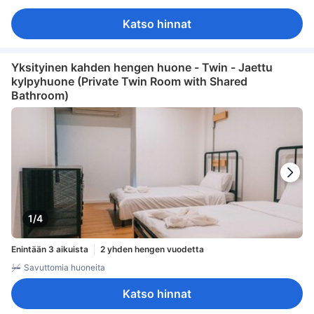
Katso hinnat
Yksityinen kahden hengen huone - Twin - Jaettu
kylpyhuone (Private Twin Room with Shared
Bathroom)
1/4
Enintään 3 aikuista
2 yhden hengen vuodetta
Savuttomia huoneita
Katso hinnat