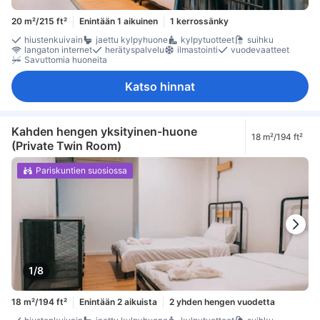
20 m²/215 ft²
Enintään 1 aikuinen
1 kerrossänky
hiustenkuivain
jaettu kylpyhuone
kylpytuotteet
suihku
langaton internet
herätyspalvelu
ilmastointi
vuodevaatteet
Savuttomia huoneita
Katso hinnat
Kahden hengen yksityinen-huone
18 m²/194 ft²
(Private Twin Room)
Pariskuntien suosiossa
1/8
18 m²/194 ft²
Enintään 2 aikuista
2 yhden hengen vuodetta