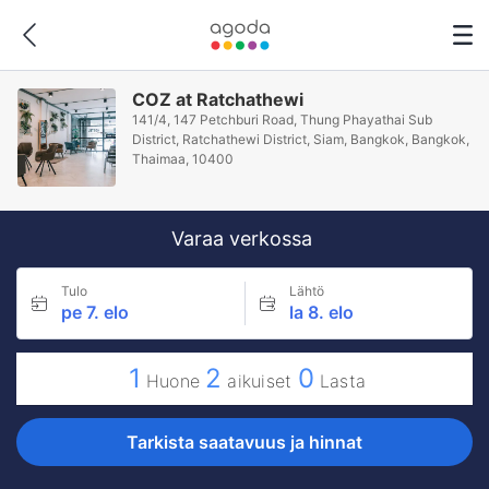
COZ at Ratchathewi
141/4, 147 Petchburi Road, Thung Phayathai Sub
District, Ratchathewi District, Siam, Bangkok, Bangkok,
Thaimaa, 10400
Varaa verkossa
Tulo
Lähtö
pe 7. elo
la 8. elo
1
2
0
Huone
aikuiset
Lasta
Tarkista saatavuus ja hinnat