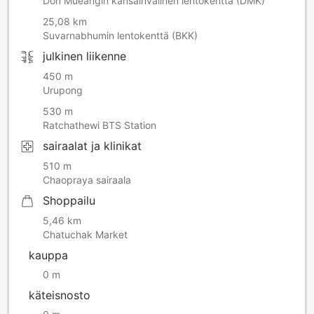
Don Mueangin kansainvälinen lentokenttä (DMK)
25,08 km
Suvarnabhumin lentokenttä (BKK)
julkinen liikenne
450 m
Urupong
530 m
Ratchathewi BTS Station
sairaalat ja klinikat
510 m
Chaopraya sairaala
Shoppailu
5,46 km
Chatuchak Market
kauppa
0 m
käteisnosto