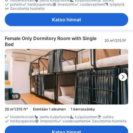
hiustenkuivain
jaettu kylpyhuone
kylpytuotteet
suihku
puhelin
herätyspalvelu
ilmastointi
vuodevaatteet
työpöytä
Savuttomia huoneita
Katso hinnat
Female Only Dormitory Room with Single
20 m²/215 ft²
Bed
1/8
20 m²/215 ft²
Enintään 1 aikuinen
1 kerrossänky
hiustenkuivain
jaettu kylpyhuone
kylpytuotteet
suihku
herätyspalvelu
ilmastointi
vuodevaatteet
Savuttomia huoneita
Katso hinnat