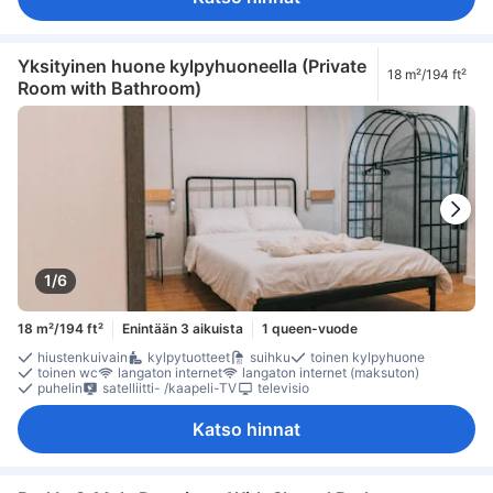
Yksityinen huone kylpyhuoneella (Private
18 m²/194 ft²
Room with Bathroom)
1/6
18 m²/194 ft²
Enintään 3 aikuista
1 queen-vuode
hiustenkuivain
kylpytuotteet
suihku
toinen kylpyhuone
toinen wc
langaton internet
langaton internet (maksuton)
puhelin
satelliitti- /kaapeli-TV
televisio
Katso hinnat