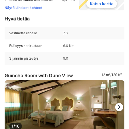
Katso kartta
Näytä läheiset kohteet
Hyvä tietää
Vastinetta rahalle
7.8
Etäisyys keskustaan
6.0 Km
Sijainnin pisteytys
9.0
Guincho Room with Dune View
12 m²/129 ft²
1/18