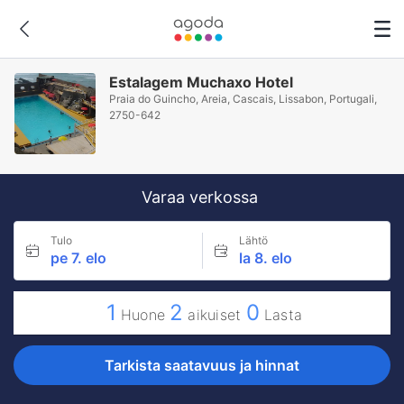
Estalagem Muchaxo Hotel
Praia do Guincho, Areia, Cascais, Lissabon, Portugali,
2750-642
Varaa verkossa
Tulo
Lähtö
pe 7. elo
la 8. elo
1
2
0
Huone
aikuiset
Lasta
Tarkista saatavuus ja hinnat