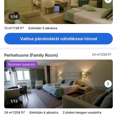
1/16
12 m²/129 ft²
Enintään 3 aikuista
Valitse päivämäärät nähdäksesi hinnat
Perhehuone (Family Room)
24 m²/258 ft²
Ryhmien tarpeisiin
1/12
24 m²/258 ft²
Enintään 4 aikuista
2 yhden hengen vuodetta