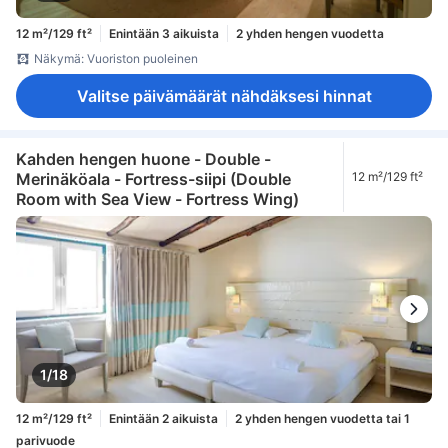
12 m²/129 ft²
Enintään 3 aikuista
2 yhden hengen vuodetta
Näkymä: Vuoriston puoleinen
Valitse päivämäärät nähdäksesi hinnat
Kahden hengen huone - Double -
Merinäköala - Fortress-siipi (Double
12 m²/129 ft²
Room with Sea View - Fortress Wing)
1/18
12 m²/129 ft²
Enintään 2 aikuista
2 yhden hengen vuodetta tai 1
parivuode