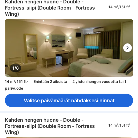
Kahden hengen huone - Double -
Fortress-siipi (Double Room - Fortress
14 m²/151 ft²
Wing)
1/8
14 m²/151 ft²
Enintään 2 aikuista
2 yhden hengen vuodetta tai 1
parivuode
Valitse päivämäärät nähdäksesi hinnat
Kahden hengen huone - Double -
Fortress-siipi (Double Room - Fortress
14 m²/151 ft²
Wing)