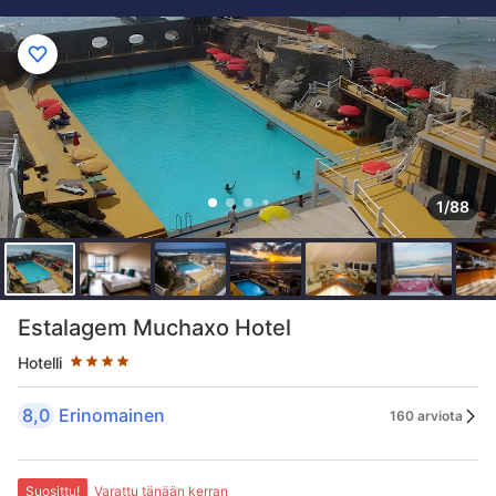
1/88
Tähtiluokitus 4 tähteä
Estalagem Muchaxo Hotel
Hotelli
8,0
Erinomainen
160 arviota
Suosittu!
Varattu tänään kerran