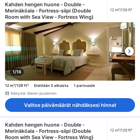
Kahden hengen huone - Double -
Merinäköala - Fortress-siipi (Double
12 m²/129 ft²
Room with Sea View - Fortress Wing)
1/16
12 m²/129 ft²
Enintään 3 aikuista
1 parivuode
Näkymä: Meren puoleinen
Valitse päivämäärät nähdäksesi hinnat
Kahden hengen huone - Double -
Merinäköala - Fortress-siipi (Double
12 m²/129 ft²
Room with Sea View - Fortress Wing)