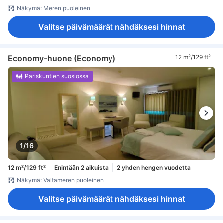
Näkymä: Meren puoleinen
Valitse päivämäärät nähdäksesi hinnat
Economy-huone (Economy)
12 m²/129 ft²
Pariskuntien suosiossa
1/16
12 m²/129 ft²
Enintään 2 aikuista
2 yhden hengen vuodetta
Näkymä: Valtameren puoleinen
Valitse päivämäärät nähdäksesi hinnat