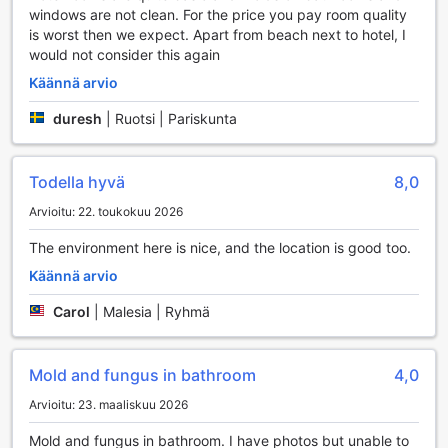
vieraille. Pelihuoneessa voit haastaa ystäväsi erilaisissa
windows are not clean. For the price you pay room quality
peleissä, olipa kyseessä biljardi, pöytätennis tai lautapelit.
is worst then we expect. Apart from beach next to hotel, I
Tämä tilava ja viihtyisä huone on täydellinen paikka viettää
would not consider this again
aikaa ja luoda unohtumattomia muistoja lomasi aikana.
Olitpa sitten rentoutumassa baarissa tai pelaamassa
Käännä arvio
pelihuoneessa, Estalagem Muchaxo Hotel tarjoaa
duresh
|
Ruotsi | Pariskunta
monipuolisia viihdemahdollisuuksia, jotka tekevät lomastasi
erityisen.
Todella hyvä
8,0
Estalagem Muchaxo Hotelin Urheilutilat
Arvioitu: 22. toukokuu 2026
Estalagem Muchaxo Hotel tarjoaa upeita
urheilumahdollisuuksia, jotka tekevät vierailustasi
The environment here is nice, and the location is good too.
unohtumattoman. Hotellin sisäuima-allas on täydellinen
Käännä arvio
paikka rentoutua ja virkistyä, oli sää mikä tahansa. Uima-
altaan ympärillä on rauhoittava tunnelma, joka kannustaa
Carol
|
Malesia | Ryhmä
vieraita nauttimaan vedestä ja rentoutumaan.
Ulkoilma-allas on toinen hotellin helmi, jossa voit nauttia
auringosta ja virkistävistä uintihetkistä. Allasbaari tarjoaa
Mold and fungus in bathroom
4,0
herkullisia juomia ja välipaloja, joten voit nauttia
auringonpaisteesta ja samalla pitää huolta
Arvioitu: 23. maaliskuu 2026
nesteytyksestäsi. Lisäksi hotellin tarjoamat
Mold and fungus in bathroom. I have photos but unable to
vesiliikuntamahdollisuudet, kuten moottoroimattomat