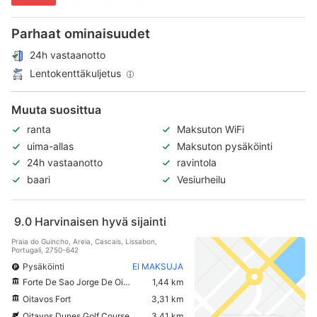
Parhaat ominaisuudet
24h vastaanotto
Lentokenttäkuljetus
Muuta suosittua
ranta
Maksuton WiFi
uima-allas
Maksuton pysäköinti
24h vastaanotto
ravintola
baari
Vesiurheilu
9.0
Harvinaisen hyvä sijainti
Praia do Guincho, Areia, Cascais, Lissabon,
Portugali, 2750-642
Pysäköinti
EI MAKSUJA
Forte De Sao Jorge De Oitavos
1,44 km
Oitavos Fort
3,31 km
Oitavos Dunes Golf Course
3,41 km