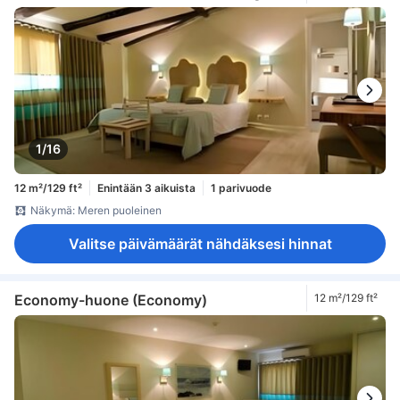
1/16
12 m²/129 ft²
Enintään 3 aikuista
1 parivuode
Näkymä: Meren puoleinen
Valitse päivämäärät nähdäksesi hinnat
Economy-huone (Economy)
12 m²/129 ft²