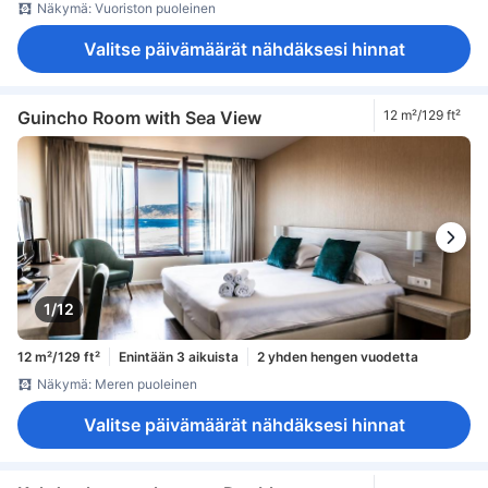
Näkymä: Vuoriston puoleinen
Valitse päivämäärät nähdäksesi hinnat
Guincho Room with Sea View
12 m²/129 ft²
1/12
12 m²/129 ft²
Enintään 3 aikuista
2 yhden hengen vuodetta
Näkymä: Meren puoleinen
Valitse päivämäärät nähdäksesi hinnat