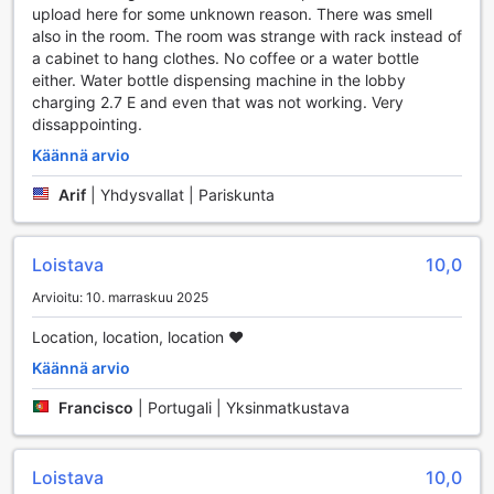
upload here for some unknown reason. There was smell
vesiurheilulajit, antavat mahdollisuuden nauttia merivedestä
also in the room. The room was strange with rack instead of
ja kauniista maisemista. Jos etsit adrenaliinintäyteistä
a cabinet to hang clothes. No coffee or a water bottle
seikkailua, tuuliurheilu on täydellinen valinta, ja hotellin
either. Water bottle dispensing machine in the lobby
asiantunteva henkilökunta on valmis auttamaan sinua
charging 2.7 E and even that was not working. Very
kokemuksen aikana. Estalagem Muchaxo Hotel on
dissappointing.
todellinen urheilun ja rentoutumisen keidas!
Käännä arvio
Estalagem Muchaxo Hotelin Kätevyyspalvelut
Arif
|
Yhdysvallat | Pariskunta
Estalagem Muchaxo Hotel tarjoaa vierailleen erinomaisia
kätevyyspalveluja, jotka tekevät oleskelusta entistä
mukavampaa. Hotellissa on saatavilla pesulapalvelu ja
Loistava
10,0
kuivauspalvelu, jotka takaavat, että matkasi aikana voit
Arvioitu: 10. marraskuu 2025
nauttia raikkaista ja puhtaista vaatteista ilman vaivannäköä.
Huonepalvelu puolestaan mahdollistaa herkullisten
Location, location, location ❤️
aterioiden nauttimisen omassa rauhassa, mikä tekee
illallisista erityisiä hetkiä. Lisäksi hotellissa on käytettävissä
Käännä arvio
turvalliset tallelokerot, joissa voit säilyttää arvotavaroitasi
Francisco
|
Portugali | Yksinmatkustava
huolettomasti.
Hotellin yhteisissä tiloissa on ilmainen Wi-Fi, joten voit pysyä
yhteydessä ystäviisi ja perheeseesi tai suunnitella
Loistava
10,0
seuraavaa seikkailuasi. Kaikissa huoneissa on myös