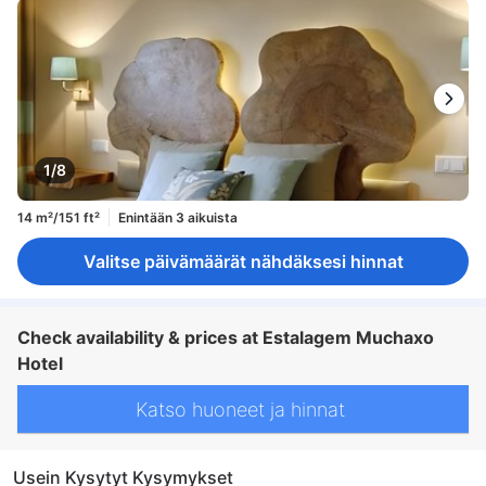
1/8
14 m²/151 ft²
Enintään 3 aikuista
Valitse päivämäärät nähdäksesi hinnat
Check availability & prices at Estalagem Muchaxo
Hotel
Katso huoneet ja hinnat
Usein Kysytyt Kysymykset