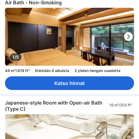
Air Bath - Non-Smoking
1/5
44 m²/474 ft²
Enintään 4 aikuista
2 yhden hengen vuodetta
Katso hinnat
Japanese-style Room with Open-air Bath
19 m²/205 ft²
(Type C)