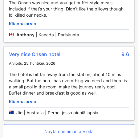
The Onsen was nice and you get buffet style meals
vaivattoman liikkumisen ilman ylimääräistä painolastia.
included if that’s your thing. Didn’t like the pillows though.
Hotellissa on myös automaatteja, joista voit hankkia
lol killed our necks.
välipaloja ja juomia, sekä kätevä lähikauppa, josta löydät
kaiken tarvittavan. Tupakointiin on varattu erillinen alue,
Käännä arvio
mikä takaa mukavan ympäristön kaikille vieraille.
Anthony
|
Kanada | Pariskunta
Päivittäinen siivouspalvelu varmistaa, että huoneesi on aina
siisti ja viihtyisä, joten voit keskittyä nauttimaan lomastasi
Hakone Tenseien Hotellissa.
Very nice Onsen hotel
9,6
Hakone Tenseien Hotelin Liikennöintimahdollisuudet
Arvioitu: 25. huhtikuu 2026
Hakone Tenseien Hotel tarjoaa erinomaiset
The hotel is bit far away from the station, about 10 mins
liikennöintimahdollisuudet, jotka tekevät vierailustasi
walking. But the hotel has everything we need and there is
entistäkin sujuvampaa ja nautinnollisempaa. Hotellin
a small pool in the room, make the journey really cool.
alueella on tilava pysäköintialue, johon vierailla on
Buffet dinner and breakfast is good as well.
mahdollisuus jättää autonsa turvallisesti. Huomioithan
Käännä arvio
kuitenkin, että pysäköintimaksuja saatetaan soveltaa, joten
kannattaa varautua siihen etukäteen.
Jie
|
Australia | Perhe, jossa pieniä lapsia
Pysäköintimahdollisuus on erityisen kätevä niille, jotka
haluavat tutustua Hakonen alueeseen omalla autolla tai
tehdä päiväretkiä lähialueille.
Näytä enemmän arvioita
Lisäksi Hakone Tenseien Hotel tarjoaa kätevän