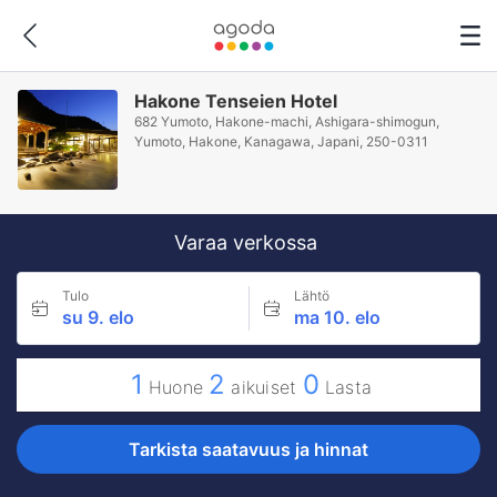
Hakone Tenseien Hotel
682 Yumoto, Hakone-machi, Ashigara-shimogun,
Yumoto, Hakone, Kanagawa, Japani, 250-0311
Varaa verkossa
Tulo
Lähtö
su 9. elo
ma 10. elo
1
2
0
Huone
aikuiset
Lasta
Tarkista saatavuus ja hinnat