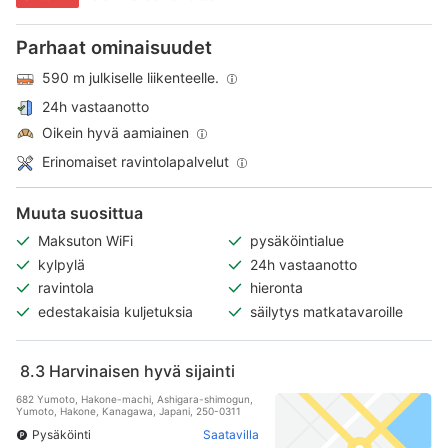
Parhaat ominaisuudet
590 m julkiselle liikenteelle.
24h vastaanotto
Oikein hyvä aamiainen
Erinomaiset ravintolapalvelut
Muuta suosittua
Maksuton WiFi
pysäköintialue
kylpylä
24h vastaanotto
ravintola
hieronta
edestakaisia kuljetuksia
säilytys matkatavaroille
8.3
Harvinaisen hyvä sijainti
682 Yumoto, Hakone-machi, Ashigara-shimogun,
Yumoto, Hakone, Kanagawa, Japani, 250-0311
Pysäköinti
Saatavilla