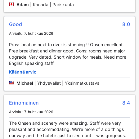
viettää aikaa ulkona kauniissa luonnossa ja osallistua
Adam
|
Kanada | Pariskunta
vaelluksille, jotka vievät sinut lähelle alueen upeita
maisemia. Hotelli on sitoutunut tarjoamaan vierailleen
monipuolisia mahdollisuuksia aktiiviseen lomaan, ja
Good
8,0
golfkenttä on vain yksi esimerkki siitä, kuinka voit yhdistää
liikunnan ja rentoutumisen Hakonen rauhoittavassa
Arvioitu: 7. huhtikuu 2026
ympäristössä.
Pros: location next to river is stunning !! Onsen excellent.
Free breakfast and dinner good. Cons: rooms need major
Hakone Tenseien Hotellin Käytännölliset Palvelut
upgrade. Very dated. Short window for meals. Need more
English speaking staff.
Hakone Tenseien Hotelli tarjoaa vierailleen erinomaisia
käytännön palveluja, jotka tekevät oleskelusta
Käännä arvio
mahdollisimman mukavaa ja vaivattomaa. Hotellissa on
turvalliset tallelokerot, joissa voit säilyttää arvotavaroitasi
Michael
|
Yhdysvallat | Yksinmatkustava
huoletta. Ystävällinen concierge-palvelu on aina valmiina
auttamaan sinua kaikissa kysymyksissäsi ja
suosittelemassa alueen parhaita nähtävyyksiä. Wi-fi-yhteys
Erinomainen
8,4
on saatavilla kaikissa hotellin julkisissa tiloissa, ja ilmainen
Arvioitu: 7. huhtikuu 2026
wi-fi on tarjolla myös kaikissa huoneissa, joten voit helposti
pysyä yhteydessä ystäviisi ja perheeseesi tai suunnitella
The Onsen and scenery were amazing. Staff were very
päivän aktiviteetteja.
pleasant and accommodating. We’re more of a do things
Lisäksi Hakone Tenseien Hotelli tarjoaa käteviä palveluja,
our way and the hotel is just to sleep but it was gorgeous.
kuten matkatavaroiden säilytyksen, joka mahdollistaa