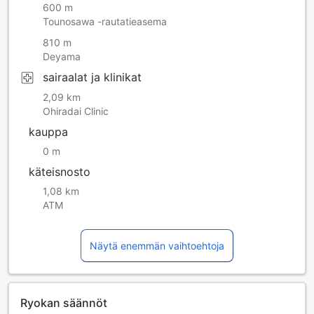
600 m
Tounosawa -rautatieasema
810 m
Deyama
sairaalat ja klinikat
2,09 km
Ohiradai Clinic
kauppa
0 m
käteisnosto
1,08 km
ATM
Näytä enemmän vaihtoehtoja
Ryokan säännöt