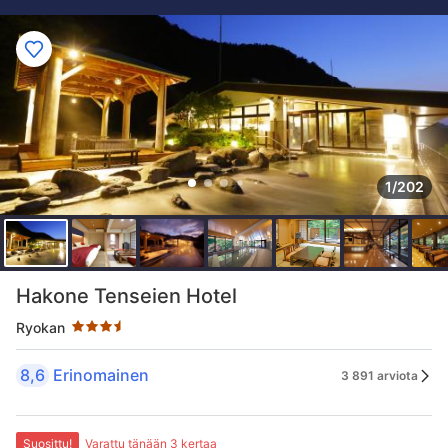
1/202
Tähtiluokitus 3.5 tähteä
Hakone Tenseien Hotel
Ryokan
8,6
Erinomainen
3 891 arviota
Suosittu!
Varattu tänään 3 kertaa