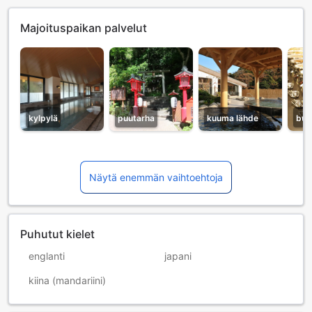
Majoituspaikan palvelut
kylpylä
puutarha
kuuma lähde
buf
Näytä enemmän vaihtoehtoja
Puhutut kielet
englanti
japani
kiina (mandariini)