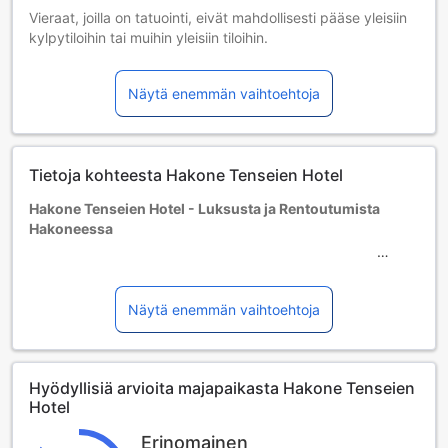
Vieraat, joilla on tatuointi, eivät mahdollisesti pääse yleisiin
kylpytiloihin tai muihin yleisiin tiloihin.
Lisävuoteiden saatavuus riippuu valitsemastasi huoneesta;
tarkista kunkin huoneen kohdalta huonekoko lisätietoa
Näytä enemmän vaihtoehtoja
saadaksesi.
Kun varaat enemmän kuin 5 huonetta, eri käytännöt ja
ehdot saattavat päteä.
Tietoja kohteesta Hakone Tenseien Hotel
Hakone Tenseien Hotel - Luksusta ja Rentoutumista
Hakoneessa
Hakone Tenseien Hotel, joka sijaitsee kauniissa Hakonen
kaupungissa Japanissa, tarjoaa vierailleen unohtumatonta
Näytä enemmän vaihtoehtoja
majoitusta, jossa yhdistyvät moderni mukavuus ja
perinteinen japanilainen vieraanvaraisuus. Tämä 3.5 tähden
hotelli, joka avattiin vuonna 2009, tarjoaa yhteensä 198
Hyödyllisiä arvioita majapaikasta Hakone Tenseien
tilavaa huonetta, joissa on kaikki tarvittavat mukavuudet
Hotel
rentouttavaan oleskeluun. Hotellin rauhallinen ympäristö ja
kauniit luonnonmaisemat tekevät siitä täydellisen paikan
Erinomainen