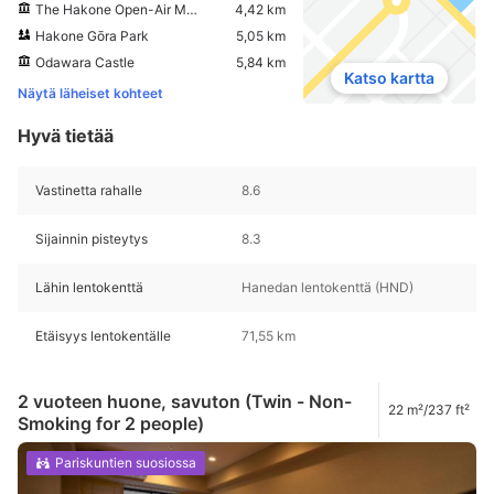
The Hakone Open-Air Museum
4,42 km
Hakone Gōra Park
5,05 km
Odawara Castle
5,84 km
Katso kartta
Näytä läheiset kohteet
Hyvä tietää
Vastinetta rahalle
8.6
Sijainnin pisteytys
8.3
Lähin lentokenttä
Hanedan lentokenttä (HND)
Etäisyys lentokentälle
71,55 km
2 vuoteen huone, savuton (Twin - Non-
22 m²/237 ft²
Smoking for 2 people)
Pariskuntien suosiossa