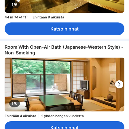
1/6
44 m²/474 ft²
Enintään 9 aikuista
Katso hinnat
Room With Open-Air Bath (Japanese-Western Style) -
Non-Smoking
1/6
Enintään 4 aikuista
2 yhden hengen vuodetta
Katso hinnat