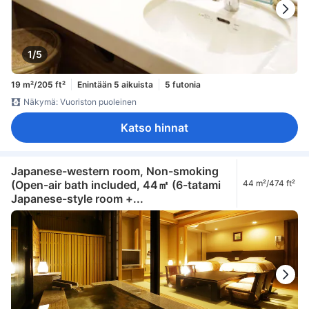
1/5
19 m²/205 ft²
Enintään 5 aikuista
5 futonia
Näkymä: Vuoriston puoleinen
Katso hinnat
Japanese-western room, Non-smoking
(Open-air bath included, 44㎡ (6-tatami
44 m²/474 ft²
Japanese-style room +...