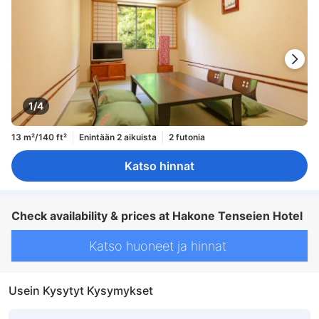
1/4
13 m²/140 ft²
Enintään 2 aikuista
2 futonia
Katso hinnat
Check availability & prices at Hakone Tenseien Hotel
Katso huoneet ja hinnat
Usein Kysytyt Kysymykset