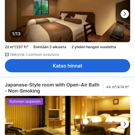
1/13
22 m²/237 ft²
Enintään 2 aikuista
2 yhden hengen vuodetta
Näkymä: Luontoon avautuva
Katso hinnat
Japanese-Style room with Open-Air Bath
44 m²/474 ft²
- Non-Smoking
Ryhmien tarpeisiin