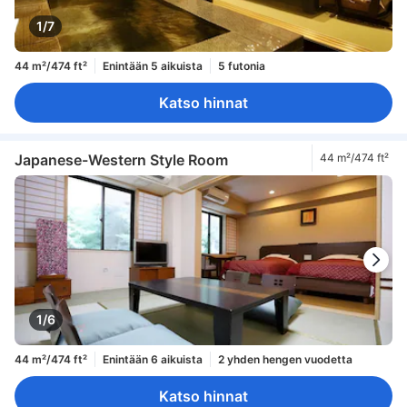
1/7
44 m²/474 ft²
Enintään 5 aikuista
5 futonia
Katso hinnat
Japanese-Western Style Room
44 m²/474 ft²
1/6
44 m²/474 ft²
Enintään 6 aikuista
2 yhden hengen vuodetta
Katso hinnat