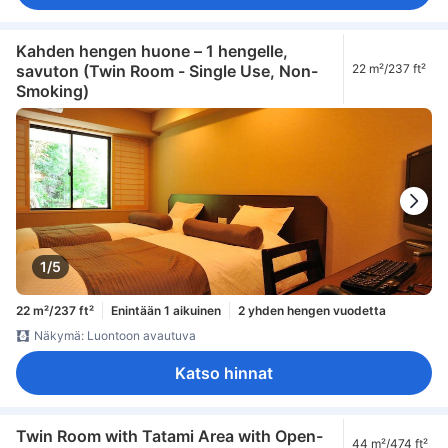
Kahden hengen huone – 1 hengelle,
savuton (Twin Room - Single Use, Non-
22 m²/237 ft²
Smoking)
1/5
22 m²/237 ft²
Enintään 1 aikuinen
2 yhden hengen vuodetta
Näkymä: Luontoon avautuva
Katso hinnat
Twin Room with Tatami Area with Open-
44 m²/474 ft²