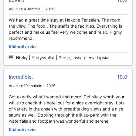
Love it
10,0
tarjoava pelihuone, joka sopii erinomaisesti perheille ja
Arvioitu: 4. tammikuu 2026
ystäville, jotka haluavat viettää aikaa yhdessä. Hotellin
kauniisti hoidettu puutarha on täydellinen paikka nauttia
We had a great time stay at Hakone Tenseien. The room ,
luonnosta ja rauhoittua, samalla kun voit osallistua erilaisiin
the view, The food , The staffs the facilities. Everything is
ulkoilma-aktiviteetteihin. Hakone Tenseien Hotel tarjoaa siis
perfect and make us feel very welcome and relax. Highly
loistavat puitteet viihteelle ja rentoutumiselle, tehden siitä
recommend.
täydellisen valinnan kaikille, jotka etsivät unohtumatonta
lomakokemusta.
Käännä arvio
Nicky
|
Yhdysvallat | Perhe, jossa pieniä lapsia
Hakone Tenseien Hotelin Urheilumahdollisuudet
Hakone Tenseien Hotel tarjoaa vierailleen erinomaiset
Incredible.
10,0
mahdollisuudet nauttia urheilusta kauniissa ympäristössä.
Hotellin omalla golfkentällä voit haastaa itsesi ja nauttia
Arvioitu: 19. toukokuu 2025
upeista maisemista, jotka ympäröivät tätä rauhallista
aluetta. Kenttä on suunniteltu sekä aloittelijoille että
Got exactly what I wanted and more. Definitely worth your
kokeneille pelaajille, joten voit nauttia pelistä riippumatta
while to check this hotel out for a nice overnight stay. Lots
taitotasostasi. Golfkenttä on täydellinen paikka rentoutua ja
of variety in the onsen with breathtaking views and a nice
nauttia luonnon rauhasta, samalla kun saat mahdollisuuden
sauna as well. Strolling through the lit up park with the
parantaa pelitaitojasi.
waterfalls and footpath was wonderful and serene.
Golfkentän lisäksi Hakone Tenseien Hotel tarjoaa myös
Käännä arvio
muita aktiviteetteja, jotka innostavat liikunnan ystäviä. Voit