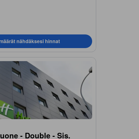
ämäärät nähdäksesi hinnat
one - Double - Sis.