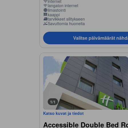
internet
langaton internet
ilmastointi
kaappi
tarvikkeet silitykseen
Savuttomia huoneita
Valitse päivämäärät nähd
1/1
Katso kuvat ja tiedot
Accessible Double Bed 