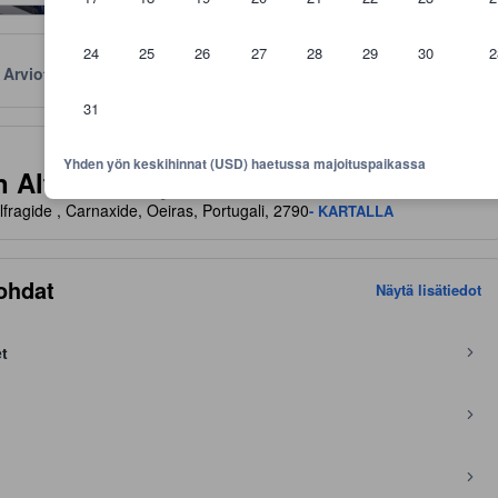
24
25
26
27
28
29
30
2
Arviot
Sijainti
Käytännöt
31
aviivoja mukavuuksista ja palveluista, joita voit niiltä odottaa
Yhden yön keskihinnat (USD) haetussa majoituspaikassa
n Alfragide By IHG
ragide , Carnaxide, Oeiras, Portugali, 2790
- KARTALLA
ohdat
Näytä lisätiedot
et