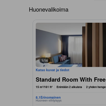
Huonevalikoima
1/16
Katso kuvat ja tiedot
Standard Room With Free
15 m²/161 ft²
Enintään 2 aikuista
2 yhden hengen
8,1
Erinomainen
Huoneen viihtyisyys