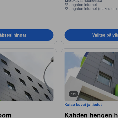
elokuvat huoneessa
langaton internet
langaton internet (maksuton)
äksesi hinnat
Valitse päiv
1/1
Katso kuvat ja tiedot
Room
Kahden hengen hu