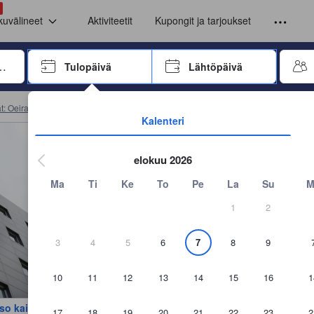
ttava majoituksensa loppuun ennen arvostelun lähettämistä. Näin ollen nä
with Sofa Bed - Non-Smoking)
Bed)
with Sofa Bed - Non-Smoking)
iras. Suurin mahdollinen arvosana on 10.
 Suurin mahdollinen arvosana on 10.
 Suurin mahdollinen arvosana on 10.
na paikassa Oeiras. Suurin mahdollinen arvosana on 10.
eiras. Suurin mahdollinen arvosana on 10.
sa Oeiras. Suurin mahdollinen arvosana on 10.
kuvälineet
Aktiviteetit
Kupongit ja tarjoukset
iirry nuolinäppäimillä tai sarkainnäppäimellä ja valitse painamalla Enter
Tulopäivä
Lähtöpäivä
Aloita päivämäärävalitsimessa siirtyminen painamalla Enter. Käytä nuoli
t: Oeiras
(
134
)
Varaa Holiday Inn Express Lisbon Alfragide By IHG
Kalenteri
elokuu 2026
Ma
Ti
Ke
To
Pe
La
Su
M
1
2
3
4
5
6
7
8
9
10
11
12
13
14
15
16
1
so kaikki kuvat
17
18
19
20
21
22
23
2