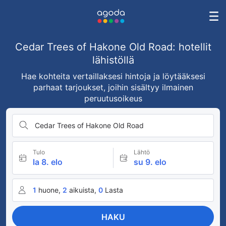
Cedar Trees of Hakone Old Road: hotellit
lähistöllä
Hae kohteita vertaillaksesi hintoja ja löytääksesi
parhaat tarjoukset, joihin sisältyy ilmainen
peruutusoikeus
Cedar Trees of Hakone Old Road
Tulo
Lähtö
la 8. elo
su 9. elo
1
huone,
2
aikuista,
0
Lasta
HAKU