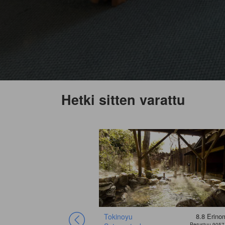
Hetki sitten varattu
Tokinoyu
8.8
Erino
Perustuu 9057