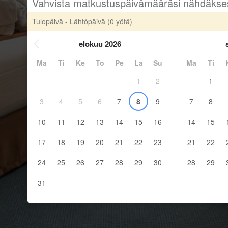
Vahvista matkustuspäivämääräsi nähdäkse
Tulopäivä - Lähtöpäivä
(0 yötä)
elokuu 2026
Ma
Ti
Ke
To
Pe
La
Su
Ma
Ti
1
2
1
3
4
5
6
7
8
9
7
8
10
11
12
13
14
15
16
14
15
17
18
19
20
21
22
23
21
22
24
25
26
27
28
29
30
28
29
31