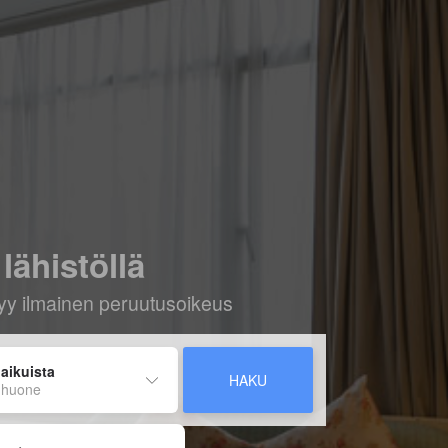
lähistöllä
ältyy ilmainen peruutusoikeus
 aikuista
HAKU
 huone