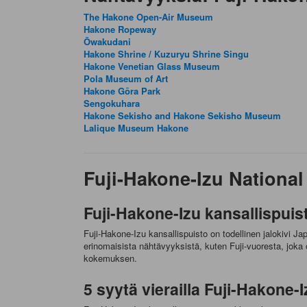
The Hakone Open-Air Museum
Hakone Ropeway
Ōwakudani
Hakone Shrine / Kuzuryu Shrine Singu
Hakone Venetian Glass Museum
Pola Museum of Art
Hakone Gōra Park
Sengokuhara
Hakone Sekisho and Hakone Sekisho Museum
Lalique Museum Hakone
Fuji-Hakone-Izu National
Fuji-Hakone-Izu kansallispuist
Fuji-Hakone-Izu kansallispuisto on todellinen jalokivi 
erinomaisista nähtävyyksistä, kuten Fuji-vuoresta, joka
kokemuksen.
5 syytä vierailla Fuji-Hakone-