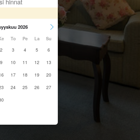
si hinnat
syyskuu 2026
Ke
To
Pe
La
Su
2
3
4
5
6
9
10
11
12
13
16
17
18
19
20
23
24
25
26
27
30