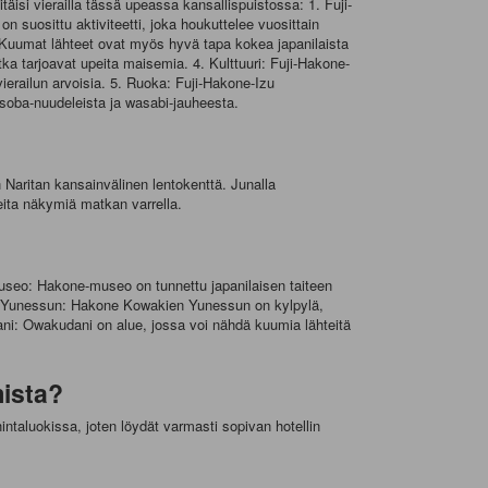
täisi vierailla tässä upeassa kansallispuistossa: 1. Fuji-
 suosittu aktiviteetti, joka houkuttelee vuosittain
. Kuumat lähteet ovat myös hyvä tapa kokea japanilaista
tka tarjoavat upeita maisemia. 4. Kulttuuri: Fuji-Hakone-
vierailun arvoisia. 5. Ruoka: Fuji-Hakone-Izu
n soba-nuudeleista ja wasabi-jauheesta.
 Naritan kansainvälinen lentokenttä. Junalla
eita näkymiä matkan varrella.
-museo: Hakone-museo on tunnettu japanilaisen taiteen
ien Yunessun: Hakone Kowakien Yunessun on kylpylä,
udani: Owakudani on alue, jossa voi nähdä kuumia lähteitä
mista?
intaluokissa, joten löydät varmasti sopivan hotellin