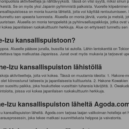
onipuolisia aktiviteetteja ja nähtävyyksiä. Tässä on viisi syytä, miksi sinun pi
keistä. Se on myös yksi Japanin pyhimmistä paikoista. Vuorelle kiipeäminen on
kansallispuistossa on monia kuumia lähteitä, joita voi käyttää rentoutumiseen
 tunnettu sen upeasta luonnosta. Alueella on monia järviä, vuoria ja metsiä, jo
uuristaan. Alueella on monia temppeleitä ja pyhiinvaelluspaikkoja, jotka ovat 
oi kokea japanilaisen ruokakulttuurin herkkuja. Alue on erityisesti tunnettu se
-Izu kansallispuistoon?
oa. Alueelle pääsee junalla, bussilla tai autolla. Lähin lentokenttä on Tokion
uotettava tapa matkustaa Japanissa. Junat ovat myös mukavia ja tarjoavat up
ne-Izu kansallispuiston lähistöllä
uskoja aktiviteetteja, joita voi kokea. Tässä on muutamia ideoita: 1. Hakone
 olet kiinnostunut taiteesta ja japanilaisesta kulttuurista. 2. Hakone Kowak
pylä on suosittu paikka, joka houkuttelee vuosittain tuhansia kävijöitä. 3. Owak
toloita, joissa voi kokea japanilaisen ruokakulttuurin herkkuja.
one-Izu kansallispuiston läheltä Agoda.co
 kansallispuiston läheltä. Agoda.com tarjoaa laajan valikoiman hotelleja eri h
varausprosessin, joka tekee matkasi suunnittelusta helppoa ja vaivatonta.