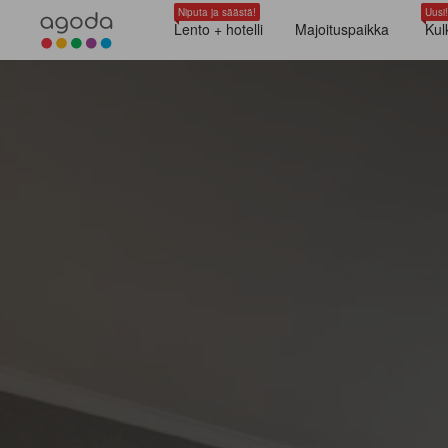
Niputa ja säästä!
Uusi!
Lento + hotelli
Majoituspaikka
Kul