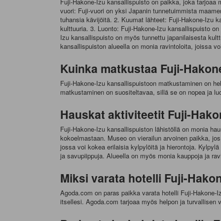
Fuji-Hakone-Izu kansallispuisto on paikka, joka tarjoaa m
vuori: Fuji-vuori on yksi Japanin tunnetuimmista maamer
tuhansia kävijöitä. 2. Kuumat lähteet: Fuji-Hakone-Izu 
kulttuuria. 3. Luonto: Fuji-Hakone-Izu kansallispuisto on
Izu kansallispuisto on myös tunnettu japanilaisesta kultt
kansallispuiston alueella on monia ravintoloita, joissa v
Kuinka matkustaa Fuji-Hakone
Fuji-Hakone-Izu kansallispuistoon matkustaminen on helpp
matkustaminen on suositeltavaa, sillä se on nopea ja l
Hauskat aktiviteetit Fuji-Hako
Fuji-Hakone-Izu kansallispuiston lähistöllä on monia ha
kokoelmastaan. Museo on vierailun arvoinen paikka, jos
jossa voi kokea erilaisia ​​kylpylöitä ja hierontoja. Kyl
ja savupiippuja. Alueella on myös monia kauppoja ja ravin
Miksi varata hotelli Fuji-Hak
Agoda.com on paras paikka varata hotelli Fuji-Hakone-Izu
itsellesi. Agoda.com tarjoaa myös helpon ja turvallisen 