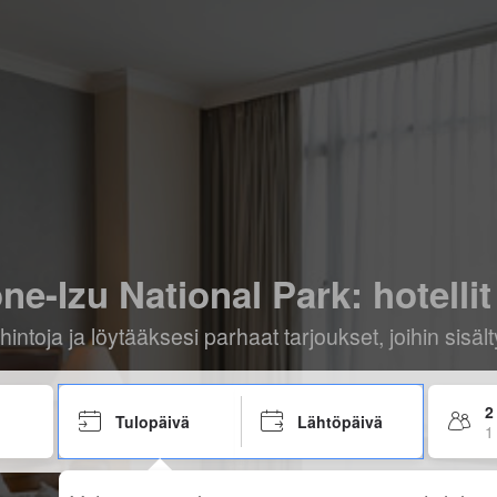
ne-Izu National Park: hotellit 
hintoja ja löytääksesi parhaat tarjoukset, joihin sis
2
Tulopäivä
Lähtöpäivä
1