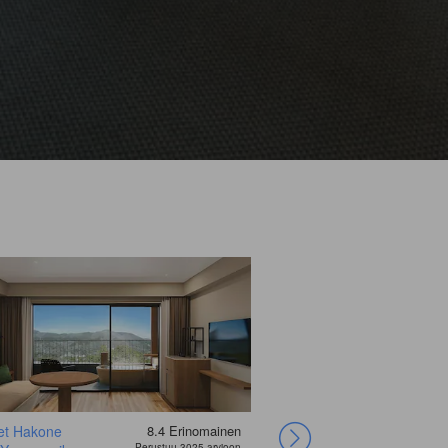
et Hakone
8.4
Erinomainen
Irori Guest House
Perustuu 3025 arvioon