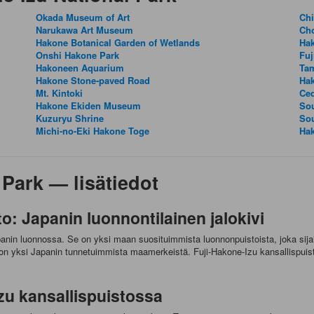
Okada Museum of Art
Chi
Narukawa Art Museum
Ch
Hakone Botanical Garden of Wetlands
Ha
Onshi Hakone Park
Fuj
Hakoneen Aquarium
Tam
Hakone Stone‐paved Road
Hak
Mt. Kintoki
Ced
Hakone Ekiden Museum
So
Kuzuryu Shrine
So
Michi-no-Eki Hakone Toge
Ha
 Park — lisätiedot
o: Japanin luonnontilainen jalokivi
Japanin luonnossa. Se on yksi maan suosituimmista luonnonpuistoista, joka sij
 on yksi Japanin tunnetuimmista maamerkeistä. Fuji-Hakone-Izu kansallispuisto
Izu kansallispuistossa