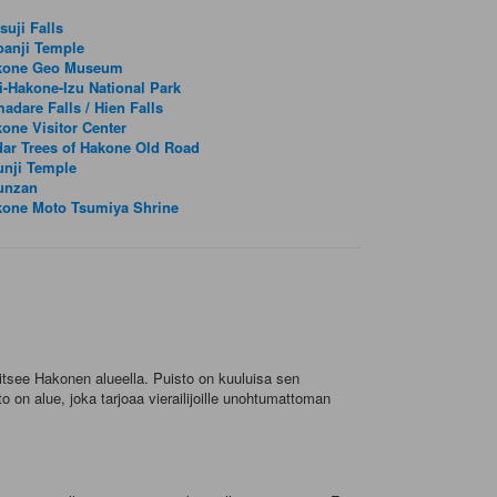
suji Falls
oanji Temple
kone Geo Museum
i-Hakone-Izu National Park
adare Falls / Hien Falls
one Visitor Center
ar Trees of Hakone Old Road
unji Temple
unzan
kone Moto Tsumiya Shrine
aitsee Hakonen alueella. Puisto on kuuluisa sen
 on alue, joka tarjoaa vierailijoille unohtumattoman