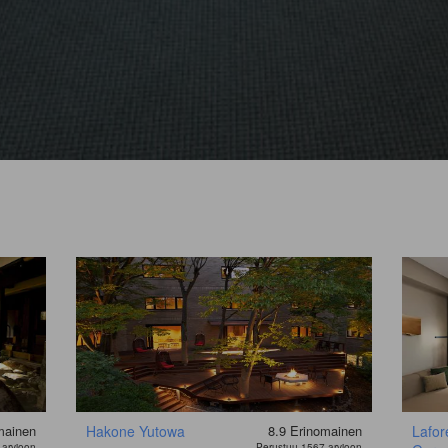
mainen
Hakone Yutowa
8.9
Erinomainen
Lafor
 arvioon
Perustuu 1567 arvioon