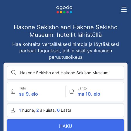
Hakone Sekisho and Hakone Sekisho
Museum: hotellit lähistöllä
Hae kohteita vertaillaksesi hintoja ja löytääksesi
parhaat tarjoukset, joihin sisältyy ilmainen
peruutusoikeus
Hakone Sekisho and Hakone Sekisho Museum
Tulo
Lähtö
su 9. elo
ma 10. elo
1
huone,
2
aikuista,
0
Lasta
HAKU