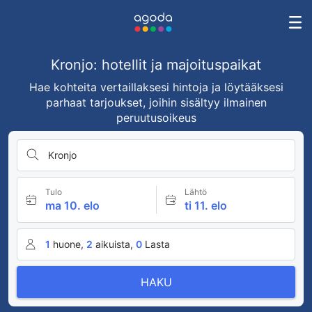
Kronjo: hotellit ja majoituspaikat
Hae kohteita vertaillaksesi hintoja ja löytääksesi
parhaat tarjoukset, joihin sisältyy ilmainen
peruutusoikeus
Kronjo
Tulo
Lähtö
ma 10. elo
ti 11. elo
1
huone,
2
aikuista,
0
Lasta
HAKU