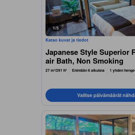
1/5
Katso kuvat ja tiedot
Japanese Style Superior
air Bath, Non Smoking
27 m²/291 ft²
Enintään 6 aikuista
1 yhden henge
Valitse päivämäärät nähd