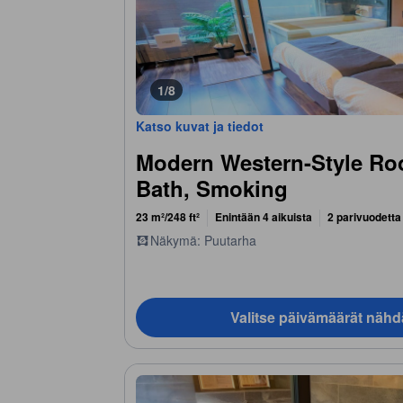
1/8
Katso kuvat ja tiedot
Modern Western-Style Ro
Bath, Smoking
23 m²/248 ft²
Enintään 4 aikuista
2 parivuodetta
Näkymä: Puutarha
Valitse päivämäärät nähd