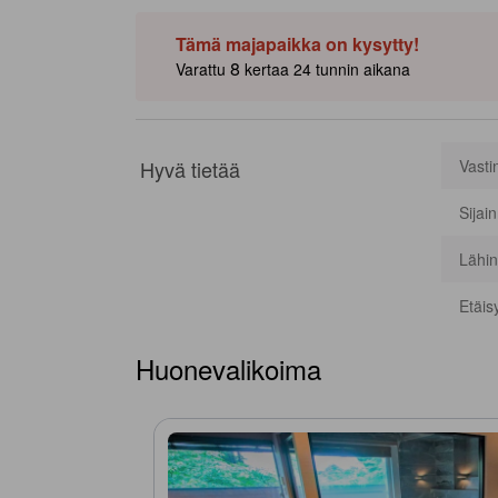
Tämä majapaikka on kysytty!
8
Varattu
kertaa 24 tunnin aikana
Hyvä tietää
Vasti
Sijai
Lähin
Etäis
Huonevalikoima