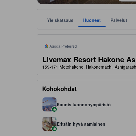
Yleiskatsaus
Huoneet
Palvelut
tooltip
Agodan suosima majapaikka on luotettu ja vahvistettu 
Tähtiluokitukset ovat majoituspaikkojen antamia suunt
tooltip
3 tähteä 5 tähdestä
Agoda Preferred
Livemax Resort Hakone A
159-171 Motohakone, Hakonemachi, Ashigarashi
Kohokohdat
Kaunis luonnonympäristö
Erittäin hyvä aamiainen