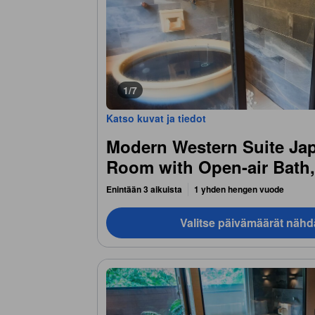
1/7
Katso kuvat ja tiedot
Modern Western Suite Ja
Room with Open-air Bath
Enintään 3 aikuista
1 yhden hengen vuode
Valitse päivämäärät nähd