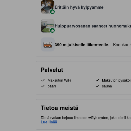
Erittäin hyvä kylpyamme
Huippuarvosanan saaneet huonemuk
390 m julkiselle liikenteelle.
- Koenkanr
Palvelut
Maksuton WiFi
Maksuton pysäköi
baari
sauna
Tietoa meistä
Tämä ryokan tarjoaa ilmaisen wifiyhteyden, joka toimii 
Majoituspaikka sijaitsee hyvällä paikalla (Lake Ashi, Ha
Lue lisää
Kuuluisa The Hakone Open-Air Museum on ehdottomista pa
on muun muassa kuuma lähde, ravintola ja poreamme.