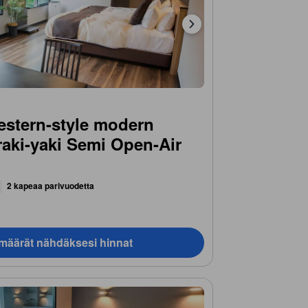
estern-style modern
aki-yaki Semi Open-Air
2 kapeaa parivuodetta
ämäärät nähdäksesi hinnat