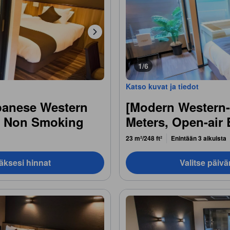
1/6
Katso kuvat ja tiedot
panese Western
[Modern Western-
, Non Smoking
Meters, Open-air
23 m²/248 ft²
Enintään 3 aikuista
äksesi hinnat
Valitse päiv