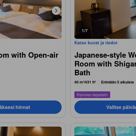
1/7
Katso kuvat ja tiedot
om with Open-air
Japanese-style W
Room with Shigar
Bath
40 m²/431 ft²
Enintään 5 aikuista
Ryhmien tarpeisiin
äksesi hinnat
Valitse päiv