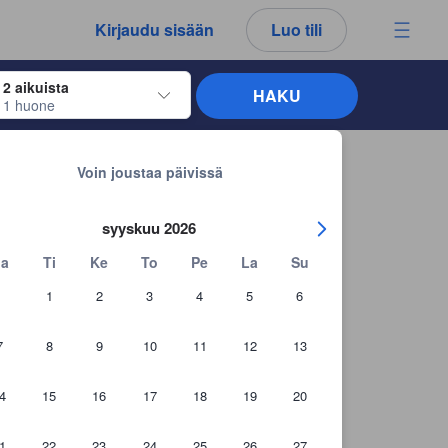
kemäsi arvostelut ja kommentit ovat aina aitoja.
Kirjaudu sisään
Luo tili
2 aikuista
HAKU
1 huone
näppäimiä siirtyäksesi haluamiesi sisään- ja uloskirjautumispäivien kohdalle. 
Takaisin hakutuloksiin
Voin joustaa päivissä
syyskuu 2026
a
Ti
Ke
To
Pe
La
Su
1
2
3
4
5
6
7
8
9
10
11
12
13
4
15
16
17
18
19
20
1
22
23
24
25
26
27