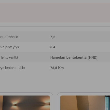
netta rahalle
7,2
nnin pisteytys
6,4
 lentokenttä
Hanedan Lentokenttä (HND)
yys lentokentälle
78,5 Km