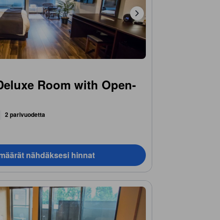
Deluxe Room with Open-
g
2 parivuodetta
ämäärät nähdäksesi hinnat