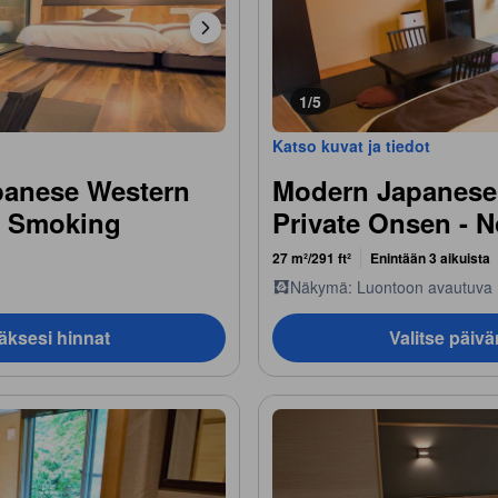
1/5
Katso kuvat ja tiedot
panese Western
Modern Japanese
, Smoking
Private Onsen - 
27 m²/291 ft²
Enintään 3 aikuista
Näkymä: Luontoon avautuva
äksesi hinnat
Valitse päiv