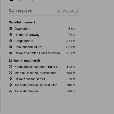
Pysäköinti
EI MAKSUJA
Suositut maamerkit
Ōwakudani
1,6 km
Hakone Ropeway
1,7 km
Sengokuhara
2,1 km
Pola Museum of Art
2,5 km
Hakone Venetian Glass Museum
3,2 km
Lähimmät maamerkit
Koenkanri Jimushomae Bus Station
410 m
Minami Onsenso -bussiasema
550 m
Hakone Visitor Center
570 m
Togendai Station General Information Center
700 m
Togendai Station
740 m