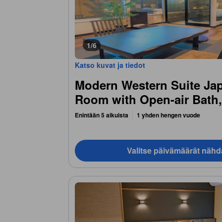
1/6
Katso kuvat ja tiedot
Modern Western Suite Ja
Room with Open-air Bath
Enintään 5 aikuista
1 yhden hengen vuode
Valitse päivämäärät nähd