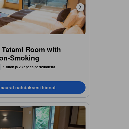
 Tatami Room with
Non-Smoking
1 futon ja 2 kapeaa parivuodetta
ämäärät nähdäksesi hinnat