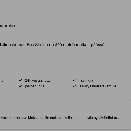
avuudet
i Jimushomae Bus Station on 390 metriä matkan päässä
nti
24h vastaanotto
ravintola
perhehuone
säilytys matkatavaroille
kaikissa huoneissa. Maksuttomiin mukavuuksiin kuuluu myös pysäköintialue.
kone) lyhyen matkan päässä nähtävyyksistä ja kiinnostavista ruokapaikoista.
ikallisista käyntikohteista. Tässä tasokkaassa 3.0 tähden majoituspaikassa