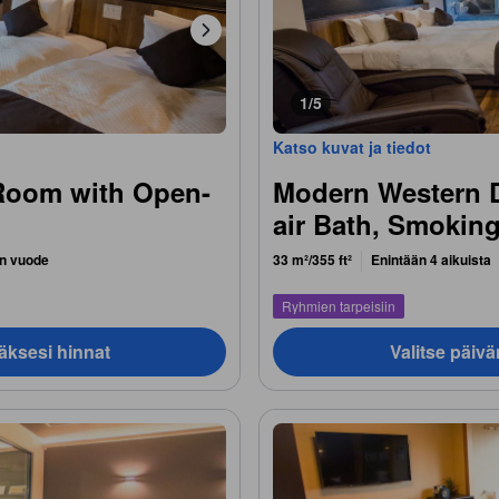
1/5
Katso kuvat ja tiedot
 Room with Open-
Modern Western 
air Bath, Smokin
n vuode
33 m²/355 ft²
Enintään 4 aikuista
Ryhmien tarpeisiin
äksesi hinnat
Valitse päiv