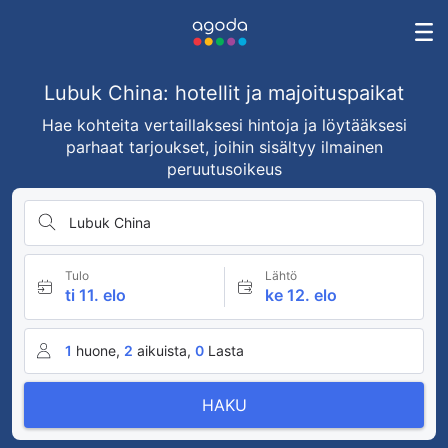
Lubuk China: hotellit ja majoituspaikat
Hae kohteita vertaillaksesi hintoja ja löytääksesi
parhaat tarjoukset, joihin sisältyy ilmainen
peruutusoikeus
Lubuk China
Tulo
Lähtö
ti 11. elo
ke 12. elo
1
huone,
2
aikuista,
0
Lasta
HAKU