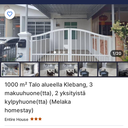
1/20
Tähtiluokitus 3 tähteä
1000 m² Talo alueella Klebang, 3
makuuhuone(tta), 2 yksityistä
kylpyhuone(tta) (Melaka
homestay)
Entire House