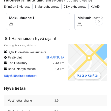
Huoneet ja muut tilat
Entire House
(1000 m²/10764 ft²)
Enintään 5 vierasta
3 Makuuhuonetta
2 Kylpyhuonetta
Keittiö
Makuuhuone 1
Makuuhuone 2
8.1
Harvinaisen hyvä sijainti
Klebang, Malacca, Malesia
2,89 kilometriä keskustasta
Pysäköinti
EI MAKSUJA
The Huskitory
2,43 km
Baba-Nonya museo
3,3 km
Katso kartta
Näytä läheiset kohteet
Hyvä tietää
Vastinetta rahalle
8.9