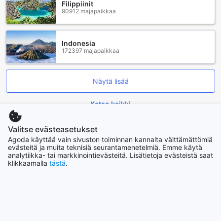
Filippiinit
90912 majapaikkaa
Indonesia
172397 majapaikkaa
Näytä lisää
Katso kaikki
Valitse evästeasetukset
Nousevat kaupungit
Agoda käyttää vain sivuston toiminnan kannalta välttämättömiä
evästeitä ja muita teknisiä seurantamenetelmiä. Emme käytä
Okinawa Main island
analytiikka- tai markkinointievästeitä. Lisätietoja evästeistä saat
Japani
klikkaamalla
tästä
.
Cebu
Filippiinit