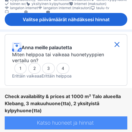
toinen wc
yksityinen kylpyhuone
internet (maksuton)
langaton internet
langaton internet (maksuton)
taulu-tv
televisio
ilmastointi
lämmitys
Nukkumismukavuutta parantavat tuotteet
oma sisäänkäynti
Valitse päivämäärät nähdäksesi hinnat
Pistorasiat vuoteen lähellä
tossut
tuuletin
vuodevaatteet
jääkaappi
maksuton pullovesi
Ruokapöytä
täysin varusteltu keittiö
erillinen ruokailualue
lasten syöttötuoli
oleskelualue
sohva
työpöytä
kaappi
pesukone
tarvikkeet silitykseen
ensiapulaukku
sammutin
Anna meille palautetta
Miten helppoa tai vaikeaa huonetyyppien
vertailu on?
1
2
3
4
Erittäin vaikeaa
Erittäin helppoa
Check availability & prices at 1000 m² Talo alueella
Klebang, 3 makuuhuone(tta), 2 yksityistä
kylpyhuone(tta)
Katso huoneet ja hinnat