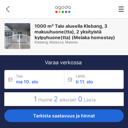
1000 m² Talo alueella Klebang, 3
makuuhuone(tta), 2 yksityistä
kylpyhuone(tta) (Melaka homestay)
Klebang, Malacca, Malesia
Varaa verkossa
Tulo
Lähtö
ma 10. elo
ti 11. elo
1
2
0
Huone
aikuiset
Lasta
Tarkista saatavuus ja hinnat