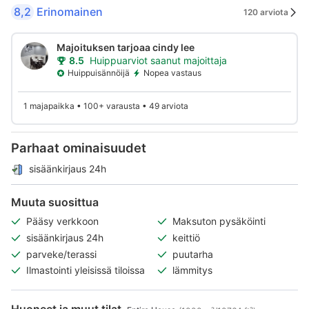
8,2
Erinomainen
120 arviota
Majoituksen tarjoaa cindy lee
8.5
Huippuarviot saanut majoittaja
Huippuisännöijä
Nopea vastaus
1 majapaikka • 100+ varausta • 49 arviota
Parhaat ominaisuudet
sisäänkirjaus 24h
Muuta suosittua
Pääsy verkkoon
Maksuton pysäköinti
sisäänkirjaus 24h
keittiö
parveke/terassi
puutarha
Ilmastointi yleisissä tiloissa
lämmitys