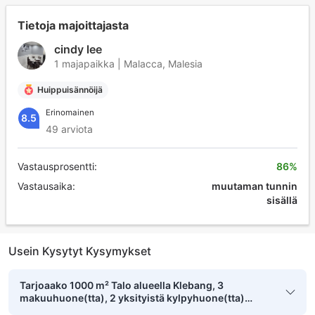
Tietoja majoittajasta
cindy lee
1 majapaikka | Malacca, Malesia
Huippuisännöijä
Erinomainen
8.5
49 arviota
Vastausprosentti:
86%
Vastausaika:
muutaman tunnin
sisällä
Usein Kysytyt Kysymykset
Tarjoaako 1000 m² Talo alueella Klebang, 3
makuuhuone(tta), 2 yksityistä kylpyhuone(tta)
pysäköintimahdollisuuden?