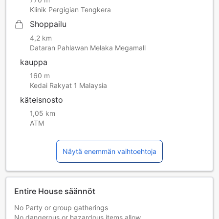
Klinik Pergigian Tengkera
Shoppailu
4,2 km
Dataran Pahlawan Melaka Megamall
kauppa
160 m
Kedai Rakyat 1 Malaysia
käteisnosto
1,05 km
ATM
Näytä enemmän vaihtoehtoja
Entire House säännöt
No Party or group gatherings
No dangerous or hazardous items allow