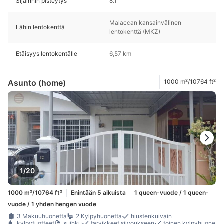
Sijainnin pisteytys
8.1
Malaccan kansainvälinen
Lähin lentokenttä
lentokenttä (MKZ)
Etäisyys lentokentälle
6,57 km
Asunto (home)
1000 m²/10764 ft²
1/20
1000 m²/10764 ft²
Enintään 5 aikuista
1 queen-vuode / 1 queen-
vuode / 1 yhden hengen vuode
3 Makuuhuonetta
2 Kylpyhuonetta
hiustenkuivain
kylpytuotteet
suihku
tarvikkeet siivoukseen
toinen kylpyhuone