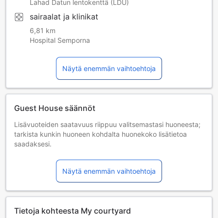
Lahad Datun lentokenttä (LDU)
sairaalat ja klinikat
6,81 km
Hospital Semporna
Näytä enemmän vaihtoehtoja
Guest House säännöt
Lisävuoteiden saatavuus riippuu valitsemastasi huoneesta;
tarkista kunkin huoneen kohdalta huonekoko lisätietoa
saadaksesi.
Kun varaat enemmän kuin 5 huonetta, eri käytännöt ja
ehdot saattavat päteä.
Näytä enemmän vaihtoehtoja
Tietoja kohteesta My courtyard