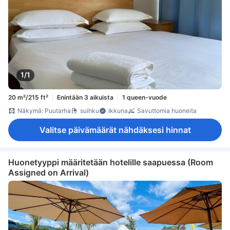
1/1
20 m²/215 ft²
Enintään 3 aikuista
1 queen-vuode
Näkymä: Puutarha
suihku
Ikkuna
Savuttomia huoneita
Valitse päivämäärät nähdäksesi hinnat
Huonetyyppi määritetään hotelille saapuessa (Room
Assigned on Arrival)