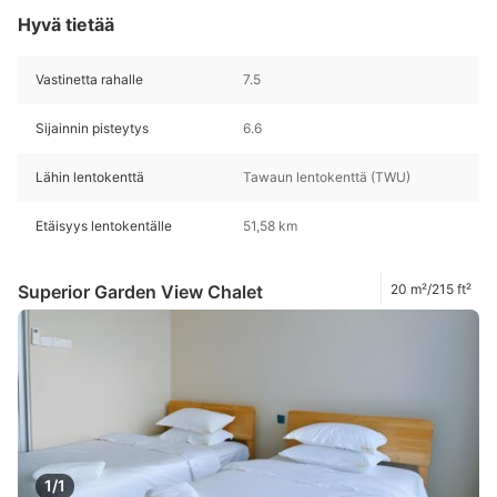
Hyvä tietää
Vastinetta rahalle
7.5
Sijainnin pisteytys
6.6
Lähin lentokenttä
Tawaun lentokenttä (TWU)
Etäisyys lentokentälle
51,58 km
Superior Garden View Chalet
20 m²/215 ft²
1/1