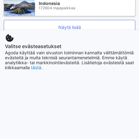
Indonesia
172604 majapaikkaa
Näytä lisää
Katso kaikki
Valitse evästeasetukset
Agoda käyttää vain sivuston toiminnan kannalta välttämättömiä
evästeitä ja muita teknisiä seurantamenetelmiä. Emme käytä
Nousevat kaupungit
analytiikka- tai markkinointievästeitä. Lisätietoja evästeistä saat
klikkaamalla
tästä
.
Okinawa Main island
Japani
Soul
Etelä-Korea
Los Angeles
Yhdysvallat