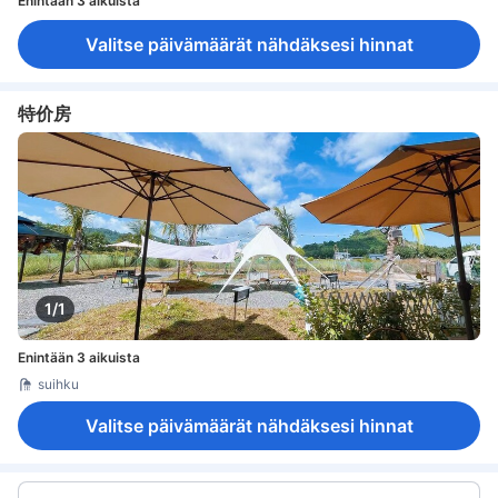
Enintään 3 aikuista
Valitse päivämäärät nähdäksesi hinnat
特价房
1/1
Enintään 3 aikuista
suihku
Valitse päivämäärät nähdäksesi hinnat