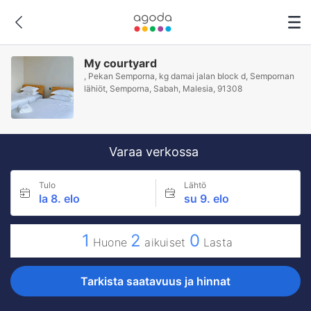
My courtyard
, Pekan Semporna, kg damai jalan block d, Sempornan
lähiöt, Semporna, Sabah, Malesia, 91308
Varaa verkossa
Tulo
Lähtö
la 8. elo
su 9. elo
1
2
0
Huone
aikuiset
Lasta
Tarkista saatavuus ja hinnat