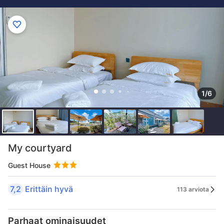
1/6
My courtyard
Guest House
7,2
Erittäin hyvä
113 arviota
Parhaat ominaisuudet