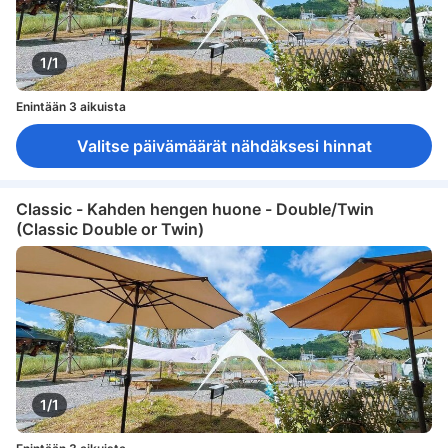
1/1
Enintään 3 aikuista
Valitse päivämäärät nähdäksesi hinnat
Classic - Kahden hengen huone - Double/Twin
(Classic Double or Twin)
1/1