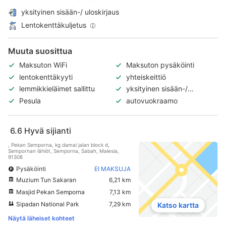
yksityinen sisään-/ uloskirjaus
Lentokenttäkuljetus
Muuta suosittua
Maksuton WiFi
Maksuton pysäköinti
lentokenttäkyyti
yhteiskeittiö
lemmikkieläimet sallittu
yksityinen sisään-/
uloskirjaus
Pesula
autovuokraamo
6.6
Hyvä sijianti
, Pekan Semporna, kg damai jalan block d,
Sempornan lähiöt, Semporna, Sabah, Malesia,
91308
Pysäköinti
EI MAKSUJA
Muzium Tun Sakaran
6,21 km
Masjid Pekan Semporna
7,13 km
Sipadan National Park
7,29 km
Katso kartta
Näytä läheiset kohteet