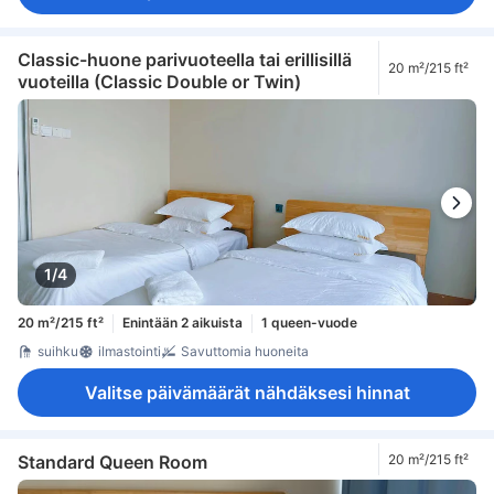
Classic-huone parivuoteella tai erillisillä
20 m²/215 ft²
vuoteilla (Classic Double or Twin)
1/4
20 m²/215 ft²
Enintään 2 aikuista
1 queen-vuode
suihku
ilmastointi
Savuttomia huoneita
Valitse päivämäärät nähdäksesi hinnat
Standard Queen Room
20 m²/215 ft²