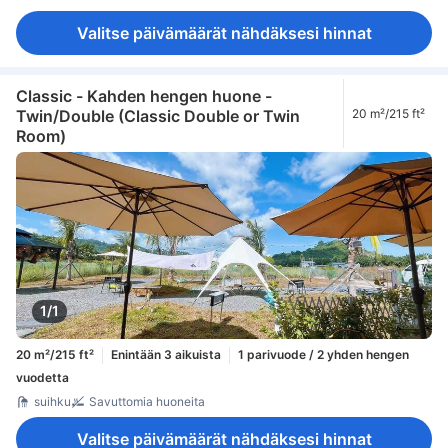
Valitse päivämäärät nähdäksesi hinnat
Classic - Kahden hengen huone -
Twin/Double (Classic Double or Twin
20 m²/215 ft²
Room)
1/1
20 m²/215 ft²
Enintään 3 aikuista
1 parivuode / 2 yhden hengen
vuodetta
suihku
Savuttomia huoneita
Valitse päivämäärät nähdäksesi hinnat