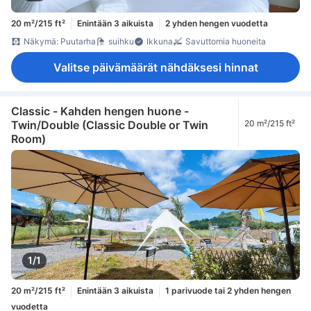
20 m²/215 ft²
Enintään 3 aikuista
2 yhden hengen vuodetta
Näkymä: Puutarha
suihku
Ikkuna
Savuttomia huoneita
Valitse päivämäärät nähdäksesi hinnat
Classic - Kahden hengen huone -
Twin/Double (Classic Double or Twin
20 m²/215 ft²
Room)
1/1
20 m²/215 ft²
Enintään 3 aikuista
1 parivuode tai 2 yhden hengen
vuodetta