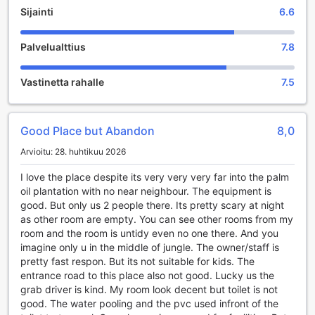
Huoneisiin on saatavilla päivittäinen siivouspalvelu, minkä
Sijainti
6.6
ansiosta tämä guest house on mainio valinta. My courtyard
tarjoaa kotoisaa majoitusta viihtyisästi sisustetuissa
Palvelualttius
7.8
huoneissa. Tämä guest house tarjoaa useita
huonemukavuuksia. Joissakin huoneissa on muun muassa
ilmastointi.
Vastinetta rahalle
7.5
Ravintolat ja menopaikat
Good Place but Abandon
8,0
Paikan päällä on yhteiset keittiötilat asiakkaille, jotka
laittavat ruokansa mieluiten itse.
Arvioitu: 28. huhtikuu 2026
I love the place despite its very very very far into the palm
oil plantation with no near neighbour. The equipment is
good. But only us 2 people there. Its pretty scary at night
as other room are empty. You can see other rooms from my
room and the room is untidy even no one there. And you
imagine only u in the middle of jungle. The owner/staff is
pretty fast respon. But its not suitable for kids. The
entrance road to this place also not good. Lucky us the
grab driver is kind. My room look decent but toilet is not
good. The water pooling and the pvc used infront of the