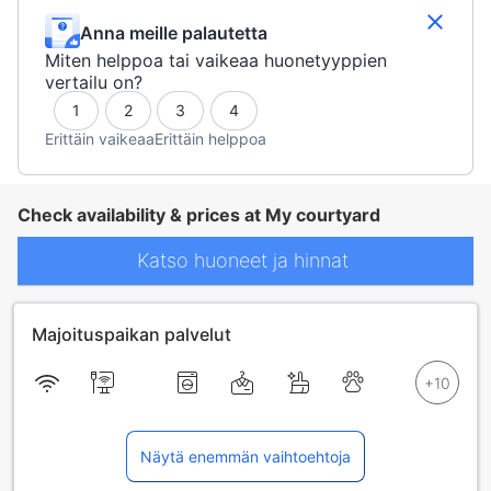
Anna meille palautetta
Miten helppoa tai vaikeaa huonetyyppien
vertailu on?
1
2
3
4
Erittäin vaikeaa
Erittäin helppoa
Check availability & prices at My courtyard
Katso huoneet ja hinnat
Majoituspaikan palvelut
Näytä enemmän vaihtoehtoja