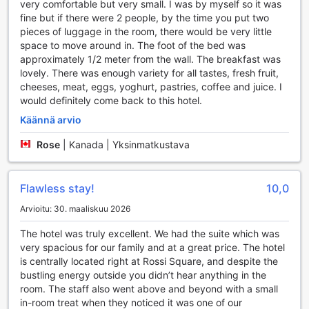
very comfortable but very small. I was by myself so it was
Mukavuudet My Story Hotel Rossiossa
fine but if there were 2 people, by the time you put two
pieces of luggage in the room, there would be very little
My Story Hotel Rossio tarjoaa vieraidensa käyttöön
space to move around in. The foot of the bed was
erinomaisia mukavuuksia, jotka tekevät oleskelusta
approximately 1/2 meter from the wall. The breakfast was
Lissabonissa entistäkin miellyttävämpää. Hotellin
lovely. There was enough variety for all tastes, fresh fruit,
pesulapalvelut, mukaan lukien kuivapesu, huolehtivat
cheeses, meat, eggs, yoghurt, pastries, coffee and juice. I
vaatteidesi puhtaudesta, jolloin voit keskittyä nauttimaan
would definitely come back to this hotel.
lomastasi ilman huolia. Huonepalvelu tuo herkulliset ateriat
suoraan huoneeseesi, joten voit nauttia paikallisista mauista
Käännä arvio
omaan tahtiisi. Lisäksi hotellissa on saatavilla turvalliset
Rose
|
Kanada | Yksinmatkustava
tallelokerot, jotka tarjoavat rauhoittavan mielen, kun säilytät
arvokkaita tavaroitasi turvallisesti.
Hotellin concierge-palvelu on aina valmiina auttamaan sinua
Flawless stay!
10,0
kaikissa kysymyksissäsi ja tarpeissasi, olipa kyseessä
paikallisten nähtävyyksien suositteleminen tai
Arvioitu: 30. maaliskuu 2026
kuljetusjärjestelyt. Wi-fi-yhteys on saatavilla ilmaiseksi
kaikissa huoneissa ja julkisissa tiloissa, mikä mahdollistaa
The hotel was truly excellent. We had the suite which was
yhteydenpidon ystäviin ja perheeseen tai työasioiden
very spacious for our family and at a great price. The hotel
hoitamisen helposti. Lisäksi päivittäinen siivouspalvelu
is centrally located right at Rossi Square, and despite the
huolehtii siitä, että huoneesi on aina siisti ja viihtyisä.
bustling energy outside you didn’t hear anything in the
Matkatavaroiden säilytysmahdollisuus tarjoaa kätevän
room. The staff also went above and beyond with a small
ratkaisun, jos haluat tutustua kaupunkiin ennen lähtöäsi,
in-room treat when they noticed it was one of our