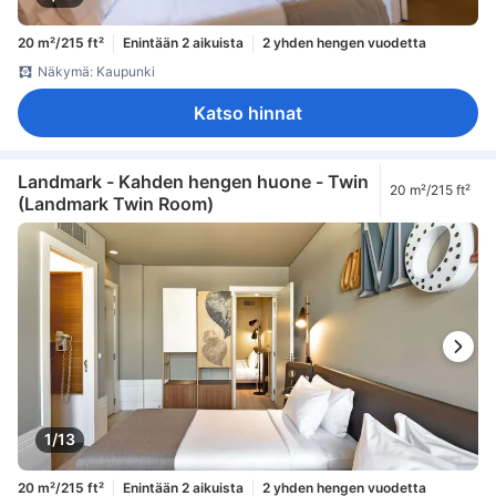
20 m²/215 ft²
Enintään 2 aikuista
2 yhden hengen vuodetta
Näkymä: Kaupunki
Katso hinnat
Landmark - Kahden hengen huone - Twin
20 m²/215 ft²
(Landmark Twin Room)
1/13
20 m²/215 ft²
Enintään 2 aikuista
2 yhden hengen vuodetta