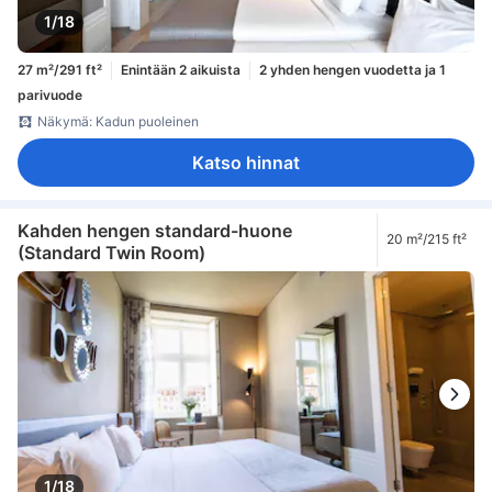
1/18
27 m²/291 ft²
Enintään 2 aikuista
2 yhden hengen vuodetta ja 1
parivuode
Näkymä: Kadun puoleinen
Katso hinnat
Kahden hengen standard-huone
20 m²/215 ft²
(Standard Twin Room)
1/18