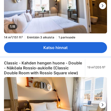
1/8
14 m²/151 ft²
Enintään 3 aikuista
1 parivuode
Katso hinnat
Classic - Kahden hengen huone - Double
- Näköala Rossio-aukiolle (Classic
19 m²/205 ft²
Double Room with Rossio Square view)