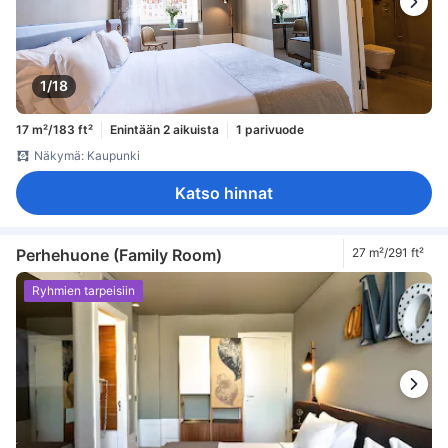
1/18
17 m²/183 ft²
Enintään 2 aikuista
1 parivuode
Näkymä: Kaupunki
Katso hinnat
Perhehuone (Family Room)
27 m²/291 ft²
Ryhmien tarpeisiin