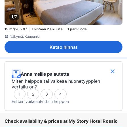
1/7
19 m²/205 ft²
Enintään 2 aikuista
1 parivuode
Näkymä: Kaupunki
Katso hinnat
Anna meille palautetta
Miten helppoa tai vaikeaa huonetyyppien
vertailu on?
1
2
3
4
Erittäin vaikeaa
Erittäin helppoa
Check availability & prices at My Story Hotel Rossio