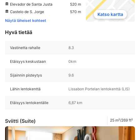
Elevador de Santa Justa
520 m
Castelo de S. Jorge
570 m
Katso kartta
Näytä läheiset kohteet
Hyvä tietää
Vastinetta rahalle
8.3
Etäisyys keskustaan
0km
Sijainnin pisteytys
9.6
Lähin lentokenttä
Lissabon Portelan lentokenttä (LIS)
Etäisyys lentokentälle
6,87 km
Sviitti (Suite)
25 m²/269 ft²