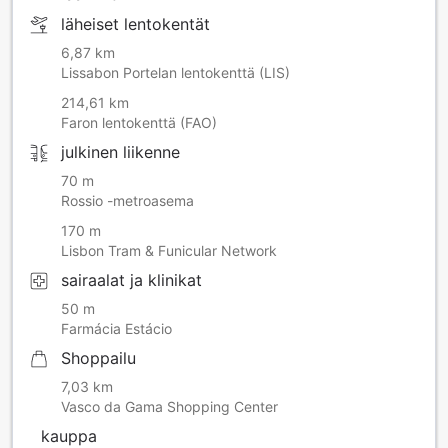
läheiset lentokentät
6,87 km
Lissabon Portelan lentokenttä (LIS)
214,61 km
Faron lentokenttä (FAO)
julkinen liikenne
70 m
Rossio -metroasema
170 m
Lisbon Tram & Funicular Network
sairaalat ja klinikat
50 m
Farmácia Estácio
Shoppailu
7,03 km
Vasco da Gama Shopping Center
kauppa