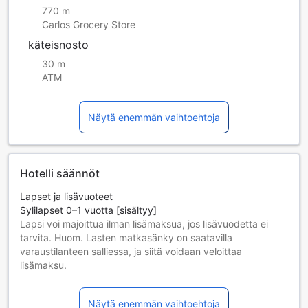
770 m
Carlos Grocery Store
käteisnosto
30 m
ATM
Näytä enemmän vaihtoehtoja
Hotelli säännöt
Lapset ja lisävuoteet
Sylilapset 0–1 vuotta [sisältyy]
Lapsi voi majoittua ilman lisämaksua, jos lisävuodetta ei
tarvita. Huom. Lasten matkasänky on saatavilla
varaustilanteen salliessa, ja siitä voidaan veloittaa
lisämaksu.
Lapset 2–3 vuotta [sisältyy]
Lapsi majoittuu ilmaiseksi, jos nukkuu jo olemassa olevilla
Näytä enemmän vaihtoehtoja
vuoteilla. Huomaa: jos tarvitset pinnasängyn, siitä voidaan