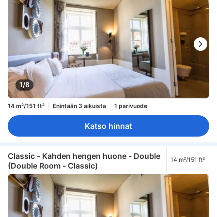
1/8
14 m²/151 ft²
Enintään 3 aikuista
1 parivuode
Katso hinnat
Classic - Kahden hengen huone - Double
14 m²/151 ft²
(Double Room - Classic)