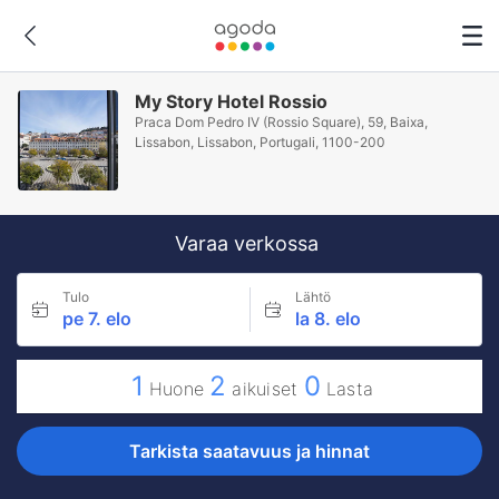
My Story Hotel Rossio
Praca Dom Pedro IV (Rossio Square), 59, Baixa,
Lissabon, Lissabon, Portugali, 1100-200
Varaa verkossa
Tulo
Lähtö
pe 7. elo
la 8. elo
1
2
0
Huone
aikuiset
Lasta
Tarkista saatavuus ja hinnat