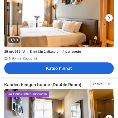
1/18
25 m²/269 ft²
Enintään 2 aikuista
1 parivuode
Näkymä: Kaupunki
Katso hinnat
Kahden hengen huone (Double Room)
17 m²/183 ft²
Pariskuntien suosiossa