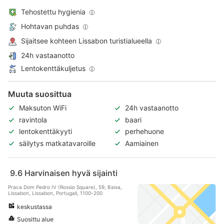
Tehostettu hygienia
Hohtavan puhdas
Sijaitsee kohteen Lissabon turistialueella
24h vastaanotto
Lentokenttäkuljetus
Muuta suosittua
Maksuton WiFi
24h vastaanotto
ravintola
baari
lentokenttäkyyti
perhehuone
säilytys matkatavaroille
Aamiainen
9.6
Harvinaisen hyvä sijainti
Praca Dom Pedro IV (Rossio Square), 59, Baixa,
Lissabon, Lissabon, Portugali, 1100-200
keskustassa
Suosittu alue