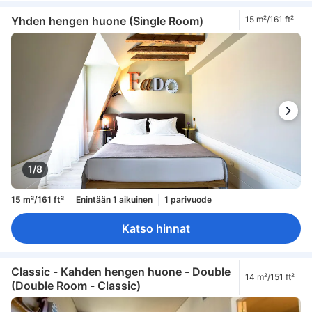
Yhden hengen huone (Single Room)
15 m²/161 ft²
1/8
15 m²/161 ft²
Enintään 1 aikuinen
1 parivuode
Katso hinnat
Classic - Kahden hengen huone - Double
14 m²/151 ft²
(Double Room - Classic)