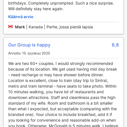
ilman että sinun tarvitsee kantaa laukkuja mukanasi.
birthdays. Completely unprompted. Such a nice surprise.
Will definitely stay here again.
My Story Hotel Rossion Liikennepalvelut
Käännä arvio
My Story Hotel Rossio tarjoaa erinomaiset liikennepalvelut,
Mark
|
Kanada | Perhe, jossa pieniä lapsia
jotka tekevät matkustamisesta Lissabonissa vaivatonta ja
miellyttävää. Hotelli järjestää kätevät
lentokenttäkuljetukset, joten voit aloittaa lomasi ilman
Our Group is happy
8,8
stressiä. Ammattitaitoinen henkilökunta huolehtii siitä, että
saavutat hotellille nopeasti ja turvallisesti, mikä tekee
Arvioitu: 15. syyskuu 2025
saapumisesta entistäkin sujuvampaa.
We are two 60+ couples. I would strongly recommended
Lisäksi My Story Hotel Rossio tarjoaa mahdollisuuden
because of its location. We get used having mid day break
vuokrata auto, mikä avaa ovet Lissabonin ympäristön
- need recharge or may have shower before dinner.
tutkimiselle. Olitpa sitten kiinnostunut kaupunkikierroksista
Location is excellent, close to train (day trip to Sintra),
tai haluat vierailla lähialueiden kauniissa nähtävyyksissä,
metro and tram terminal - have seats to take photo. Within
auton vuokraaminen tekee matkasta joustavaa. Hotellin
10 minutes walking, you have lot of restaurants and
taksipalvelut ovat myös käytettävissäsi, joten voit helposti
downtown attractions. Staff and cleanliness pass the high
liikkua kaupungin sisällä. Ja jos haluat tutustua Lissaboniin
standard of my wife. Room and bathroom is a bit smaller
syvällisemmin, hotellista löytyy myös lippupalvelu, joka
than what I expected, but acceptable (comparing with the
auttaa sinua hankkimaan pääsyliput erilaisiin aktiviteetteihin
branded one). Your choice to include breakfast, add it if
ja kiertoajeluille. My Story Hotel Rossio on täydellinen
you looking for convenience and reasonable add-on when
valinta, jos arvostat kätevää ja tehokasta liikennepalvelua
you book. Otherwise, McDonald is 5 minutes walk. I believe
lomasi aikana.