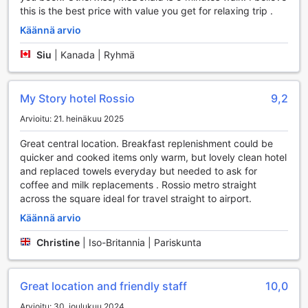
this is the best price with value you get for relaxing trip .
My Story Hotel Rossion Huoneen Mukavuudet
Käännä arvio
My Story Hotel Rossiossa jokainen huone on suunniteltu
Siu
|
Kanada | Ryhmä
tarjoamaan vierailleen täydellinen rentoutumiskokemus.
Huoneet ovat varustettu ilmastoinnilla, joka takaa
miellyttävän lämpötilan riippumatta siitä, kuinka kuuma
My Story hotel Rossio
9,2
Lissabonin aurinko paistaa. Huoneiden modernit
Arvioitu: 21. heinäkuu 2025
mukavuudet, kuten taulu-tv satelliitti- ja kaapelikanavilla,
tarjoavat mahdollisuuden nauttia viihteestä omassa
Great central location. Breakfast replenishment could be
rauhassa, kun taas hyvin varusteltu minibaari houkuttelee
quicker and cooked items only warm, but lovely clean hotel
virkistävillä juomilla.
and replaced towels everyday but needed to ask for
Lisäksi huoneet on varustettu hiustenkuivaajalla, joka tekee
coffee and milk replacements . Rossio metro straight
hiusten laittamisesta vaivatonta ja nopeaa. Korkealaatuiset
across the square ideal for travel straight to airport.
kylpytuotteet ja pehmeät pyyhkeet tuovat lisää ylellisyyden
tunnetta, ja puhtaat vuodevaatteet takaavat, että saat
Käännä arvio
rauhallisen yöunen. My Story Hotel Rossion huoneet
Christine
|
Iso-Britannia | Pariskunta
yhdistävät tyylikkään muotoilun ja käytännölliset
mukavuudet, luoden täydellisen ympäristön
unohtumattomalle oleskelulle Lissabonissa.
Great location and friendly staff
10,0
Gastronomiset elämykset My Story Hotel Rossiossa
Arvioitu: 30. joulukuu 2024