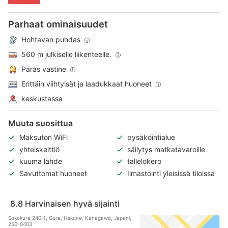
Parhaat ominaisuudet
Hohtavan puhdas
560 m julkiselle liikenteelle.
Paras vastine
Erittäin viihtyisät ja laadukkaat huoneet
keskustassa
Muuta suosittua
Maksuton WiFi
pysäköintialue
yhteiskeittiö
säilytys matkatavaroille
kuuma lähde
tallelokero
Savuttomat huoneet
Ilmastointi yleisissä tiloissa
8.8
Harvinaisen hyvä sijainti
Sokokura 240‐1, Gora, Hakone, Kanagawa, Japani,
250-0403