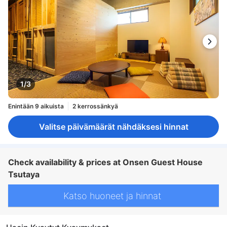
1/3
Enintään 9 aikuista
2 kerrossänkyä
Valitse päivämäärät nähdäksesi hinnat
Check availability & prices at Onsen Guest House
Tsutaya
Katso huoneet ja hinnat