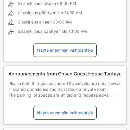
Sisäänkirjaus alkaen
03:00 PM
Uloskirjaus päättyen klo
11:00 AM
Uloskirjaus alkaen
06:00 AM
Sisäänkirjaus päättyen klo
10:00 PM
Näytä enemmän vaihtoehtoja
Announcements from Onsen Guest House Tsutaya
Please note that guests under 18 years old are not allowed
in shared dormitories and must book a private room.
The parking lot spaces are limited and requires advance
reservations. Please contact us prior to arrival. If the
parking lot is full, you will not be able to use the parking lot.
Parking fee is ¥1,000 per car per night.
Näytä enemmän vaihtoehtoja