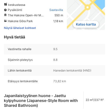
keskustassa
Pysäköinti
Saatavilla
The Hakone Open-Air Museum
550 m
Hakone Gōra Park
1,18 km
Katso kartta
Näytä läheiset kohteet
Hyvä tietää
Vastinetta rahalle
9.5
Sijainnin pisteytys
8.8
Lähin lentokenttä
Hanedan lentokenttä (HND)
Etäisyys lentokentälle
73,82 km
Japanilaistyylinen huone - Jaettu
kylpyhuone (Japanese-Style Room with
22 m²/237 ft²
Shared Bathroom)