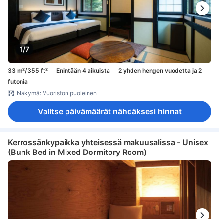
1/7
33 m²/355 ft²
Enintään 4 aikuista
2 yhden hengen vuodetta ja 2
futonia
Näkymä: Vuoriston puoleinen
Valitse päivämäärät nähdäksesi hinnat
Kerrossänkypaikka yhteisessä makuusalissa - Unisex
(Bunk Bed in Mixed Dormitory Room)