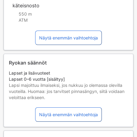
käteisnosto
550 m
ATM
Näytä enemmän vaihtoehtoja
Ryokan säännöt
Lapset ja lisävuoteet
Lapset 0–6 vuotta [sisältyy]
Lapsi majoittuu ilmaiseksi, jos nukkuu jo olemassa olevilla
vuoteilla. Huomaa: jos tarvitset pinnasängyn, siitä voidaan
veloittaa erikseen.
Lisävuoteiden saatavuus riippuu valitsemastasi huoneesta;
tarkista kunkin huoneen kohdalta huonekoko lisätietoa
Näytä enemmän vaihtoehtoja
saadaksesi.
Kun varaat enemmän kuin 5 huonetta, eri käytännöt ja
ehdot saattavat päteä.