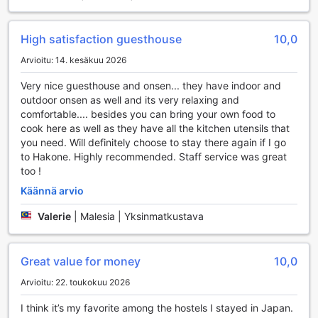
mukavuudet, jotta voit keskittyä rentoutumiseen ja
nauttimiseen Hakonen kauniista ympäristöstä.
High satisfaction guesthouse
10,0
Kuljetusmahdollisuudet Onsen Guest House Tsutayassa
Arvioitu: 14. kesäkuu 2026
Onsen Guest House Tsutaya tarjoaa kätevät pysäköintitilat,
Very nice guesthouse and onsen... they have indoor and
jotka tekevät vieraiden saapumisesta ja liikkumisesta
outdoor onsen as well and its very relaxing and
Hakonen alueella vaivattomampaa. Hotellin omat
comfortable.... besides you can bring your own food to
pysäköintitilat ovat helposti saavutettavissa, ja ne tarjoavat
cook here as well as they have all the kitchen utensils that
turvallisen paikan autoillesi, jotta voit nauttia lomastasi
you need. Will definitely choose to stay there again if I go
ilman huolia. Olitpa matkustamassa omalla autolla tai
to Hakone. Highly recommended. Staff service was great
vuokraamalla, voit luottaa siihen, että
too !
pysäköintimahdollisuudet ovat käytettävissäsi, kun saavut
tähän viehättävään majataloon.
Käännä arvio
Pysäköintitilat ovat suunniteltu erityisesti vieraidemme
Valerie
|
Malesia | Yksinmatkustava
tarpeita ajatellen, joten voit rauhoittua ja keskittyä
rentoutumiseen ja virkistymiseen. Onsen Guest House
Tsutaya sijaitsee erinomaisella paikalla, joka mahdollistaa
helpon pääsyn paikallisiin nähtävyyksiin ja luonnon
Great value for money
10,0
kauneuteen, joten voit nauttia Hakonen upeista maisemista
Arvioitu: 22. toukokuu 2026
ja kulttuurista ilman vaivannäköä. Meidän
pysäköintimahdollisuutemme tekevät matkustamisestasi
I think it’s my favorite among the hostels I stayed in Japan.
sujuvaa ja mukavaa!