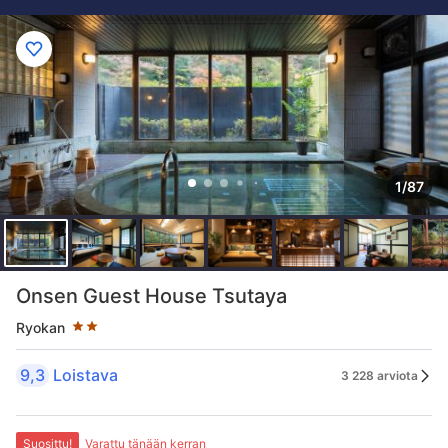
1/87
Tähtiluokitus 2 tähteä
Onsen Guest House Tsutaya
Ryokan
9,3
Loistava
3 228 arviota
Suosittu!
Varattu tänään kerran