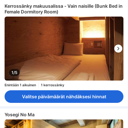
Kerrossänky makuusalissa - Vain naisille (Bunk Bed in
Female Dormitory Room)
1/5
Enintään 1 aikuinen
1 kerrossänky
Valitse päivämäärät nähdäksesi hinnat
Yosegi No Ma