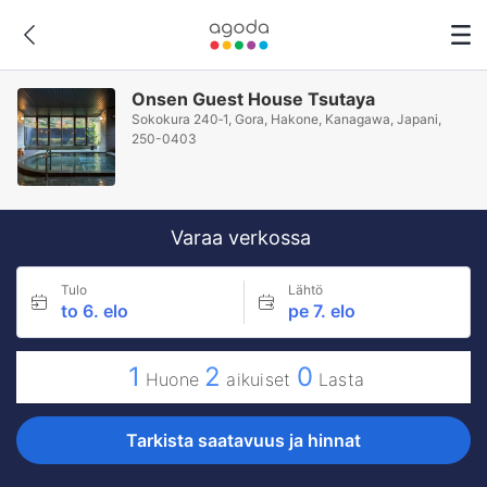
Onsen Guest House Tsutaya
Sokokura 240‐1, Gora, Hakone, Kanagawa, Japani,
250-0403
Varaa verkossa
Tulo
Lähtö
to 6. elo
pe 7. elo
1
2
0
Huone
aikuiset
Lasta
Tarkista saatavuus ja hinnat