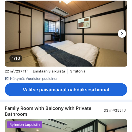
1/10
22 m²/237 ft²
Enintään 3 aikuista
3 futonia
Näkymä: Vuoriston puoleinen
Valitse päivämäärät nähdäksesi hinnat
Family Room with Balcony with Private
33 m²/355 ft²
Bathroom
Ryhmien tarpeisiin