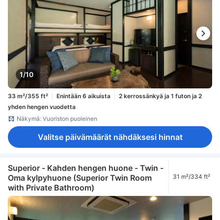
1/10
33 m²/355 ft²
Enintään 6 aikuista
2 kerrossänkyä ja 1 futon ja 2
yhden hengen vuodetta
Näkymä: Vuoriston puoleinen
Valitse päivämäärät nähdäksesi hinnat
Superior - Kahden hengen huone - Twin -
Oma kylpyhuone (Superior Twin Room
31 m²/334 ft²
with Private Bathroom)