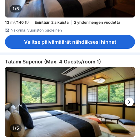
1/5
13 m²/140 ft²
Enintään 2 aikuista
2 yhden hengen vuodetta
Näkymä: Vuoriston puoleinen
Valitse päivämäärät nähdäksesi hinnat
Tatami Superior (Max. 4 Guests/room 1)
1/5