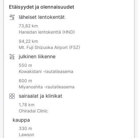
Etäisyydet ja olennaisuudet
läheiset lentokentät
73,82 km
Hanedan lentokenttä (HND)
94,22 km
Mt. Fuji Shizuoka Airport (FSZ)
julkinen liikenne
550 m
Kowakidani -rautatieasema
600 m
Miyanoshita -rautatieasema
sairaalat ja klinikat
1,78 km
Ohiradai Clinic
kauppa
330 m
Lawson