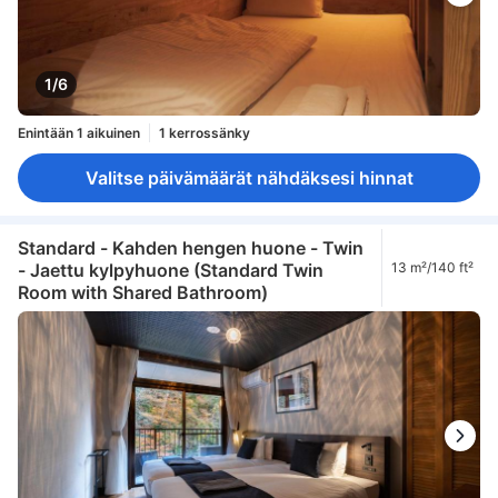
1/6
Enintään 1 aikuinen
1 kerrossänky
Valitse päivämäärät nähdäksesi hinnat
Standard - Kahden hengen huone - Twin
- Jaettu kylpyhuone (Standard Twin
13 m²/140 ft²
Room with Shared Bathroom)