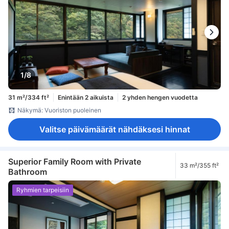
1/8
31 m²/334 ft²
Enintään 2 aikuista
2 yhden hengen vuodetta
Näkymä: Vuoriston puoleinen
Valitse päivämäärät nähdäksesi hinnat
Superior Family Room with Private
33 m²/355 ft²
Bathroom
Ryhmien tarpeisiin