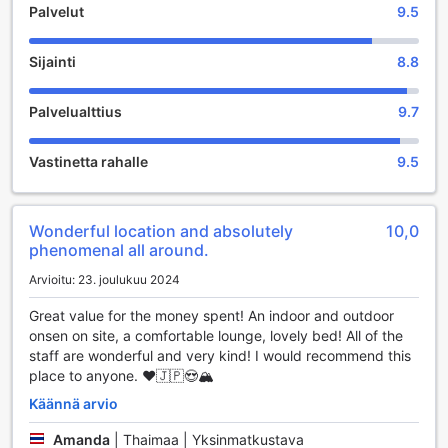
Palvelut
9.5
tässä ihastuttavassa ympäristössä.
Mukavuudet Onsen Guest House Tsutaya -hotellissa
Sijainti
8.8
Onsen Guest House Tsutaya tarjoaa vierailleen erinomaisia
Palvelualttius
9.7
mukavuuksia, jotka tekevät vierailusta miellyttävän ja
vaivattoman. Hotellissa on käytettävissä turvalliset
tallelokerot, joissa voit säilyttää arvotavaroitasi huoletta.
Vastinetta rahalle
9.5
Ilmainen Wi-Fi on saatavilla kaikissa huoneissa, joten voit
pysyä yhteydessä ystäviisi ja perheeseesi tai suunnitella
seuraavia seikkailujasi Hakonen alueella. Lisäksi hotellin
Wonderful location and absolutely
10,0
julkisissa tiloissa on myös Wi-Fi, mikä mahdollistaa helpon
phenomenal all around.
pääsyn internetiin vaikka nauttisitkin yhteisistä tiloista tai
odottaessasi ystäviäsi.
Arvioitu: 23. joulukuu 2024
Mikäli matkustat suurten matkatavaroiden kanssa, voit
hyödyntää hotellin matkatavarasäilytysmahdollisuutta, joka
Great value for the money spent! An indoor and outdoor
tekee liikkumisesta vaivattomampaa. Hotellissa on myös
onsen on site, a comfortable lounge, lovely bed! All of the
erikseen merkitty tupakointialue, joka tarjoaa mukautuvan
staff are wonderful and very kind! I would recommend this
vaihtoehdon tupakoitsijoille. Ja jos kaipaat pientä purtavaa
place to anyone. ❤️🇯🇵😍🏔️
tai juotavaa, voit helposti hankkia haluamasi tuotteet
Käännä arvio
hotellin automaatista. Onsen Guest House Tsutaya on
suunniteltu tarjoamaan vierailleen kaikki tarvittavat
Amanda
|
Thaimaa | Yksinmatkustava