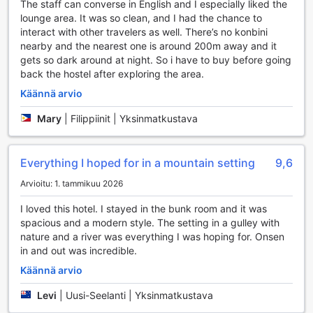
The staff can converse in English and I especially liked the
lounge area. It was so clean, and I had the chance to
Mukavuutta ja rentoutumista Onsen Guest House
interact with other travelers as well. There’s no konbini
Tsutayassa
nearby and the nearest one is around 200m away and it
gets so dark around at night. So i have to buy before going
Onsen Guest House Tsutaya tarjoaa vierailleen huoneita,
back the hostel after exploring the area.
joissa yhdistyvät modernit mukavuudet ja perinteinen
Käännä arvio
japanilainen vieraanvaraisuus. Jokaisessa huoneessa on
oma parveke tai terassi, josta avautuu upea näkymä
Mary
|
Filippiinit | Yksinmatkustava
ympäröivään luontoon, mikä tarjoaa täydellisen paikan
nauttia aamukahvia tai rentoutua auringonlaskun aikaan.
Huoneet on varustettu myös televisiolla, joten voit nauttia
Everything I hoped for in a mountain setting
9,6
suosikkiohjelmistasi tai elokuvista rauhassa.
Mukavuus on ensisijainen tavoite, ja siksi huoneissa on
Arvioitu: 1. tammikuu 2026
tarjolla ilmaisia pullovesiä, jääkaappi sekä laadukkaat
liinavaatteet ja pyyhkeet. Kylpyhuoneet on varustettu
I loved this hotel. I stayed in the bunk room and it was
huolellisesti valituilla hygieniatuotteilla, jotta voit hemmotella
spacious and a modern style. The setting in a gulley with
itseäsi lomasi aikana. Mustat verhot estävät valon pääsyn
nature and a river was everything I was hoping for. Onsen
huoneeseen, mikä takaa rauhallisen ja rentouttavan
in and out was incredible.
yöunen. Onsen Guest House Tsutaya on täydellinen valinta,
Käännä arvio
jos arvostat mukautuvuutta ja rauhoittavaa ympäristöä.
Levi
|
Uusi-Seelanti | Yksinmatkustava
Ruokailumahdollisuudet Onsen Guest House Tsutayassa