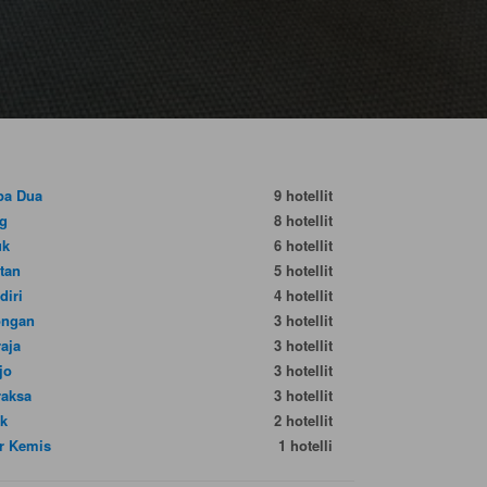
pa Dua
9 hotellit
g
8 hotellit
uk
6 hotellit
tan
5 hotellit
diri
4 hotellit
ongan
3 hotellit
raja
3 hotellit
jo
3 hotellit
raksa
3 hotellit
k
2 hotellit
r Kemis
1 hotelli