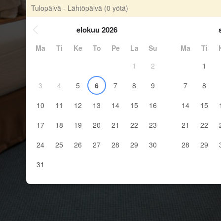
Tulopäivä - Lähtöpäivä
(0 yötä)
elokuu 2026
Ma
Ti
Ke
To
Pe
La
Su
Ma
Ti
1
2
1
3
4
5
6
7
8
9
7
8
10
11
12
13
14
15
16
14
15
17
18
19
20
21
22
23
21
22
24
25
26
27
28
29
30
28
29
31