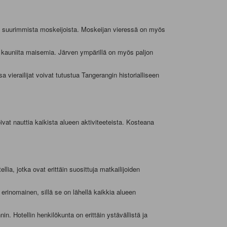
an suurimmista moskeijoista. Moskeijan vieressä on myös
en kauniita maisemia. Järven ympärillä on myös paljon
vierailijat voivat tutustua Tangerangin historialliseen
ivat nauttia kaikista alueen aktiviteeteista. Kosteana
ia, jotka ovat erittäin suosittuja matkailijoiden
n erinomainen, sillä se on lähellä kaikkia alueen
in. Hotellin henkilökunta on erittäin ystävällistä ja