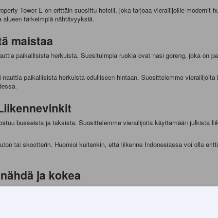
rty Tower E on erittäin suosittu hotelli, joka tarjoaa vierailijoille moderni
kia alueen tärkeimpiä nähtävyyksiä.
tä maistaa
nauttia paikallisista herkuista. Suosituimpia ruokia ovat nasi goreng, joka on 
nauttia paikallisista herkuista edulliseen hintaan. Suosittelemme vierailijoita
udessa.
Liikennevinkit
tuu busseista ja taksista. Suosittelemme vierailijoita käyttämään julkista liik
ton tai skootterin. Huomioi kuitenkin, että liikenne Indonesiassa voi olla eritt
ä nähdä ja kokea
ksi suosituimmista kohteista on Tangerangin suuri moskeija, joka on yksi Ind
puolisen valikoiman ostosmahdollisuuksia.
ärvi. Vierailijat voivat nauttia järven rauhallisesta tunnelmasta ja ihailla s