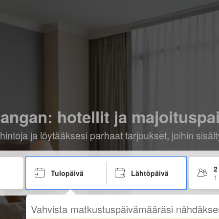
angan: hotellit ja majoituspa
hintoja ja löytääksesi parhaat tarjoukset, joihin sis
2
Tulopäivä
Lähtöpäivä
1
Vahvista matkustuspäivämääräsi nähdäkse