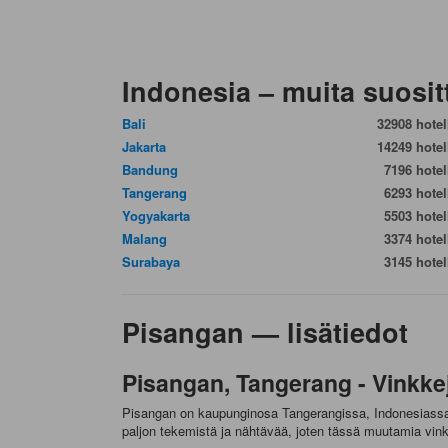
Indonesia – muita suosit
Bali
32908 hotell
Jakarta
14249 hotell
Bandung
7196 hotell
Tangerang
6293 hotell
Yogyakarta
5503 hotell
Malang
3374 hotell
Surabaya
3145 hotell
Pisangan — lisätiedot
Pisangan, Tangerang - Vinkkejä
Pisangan on kaupunginosa Tangerangissa, Indonesiassa. S
paljon tekemistä ja nähtävää, joten tässä muutamia vinkk