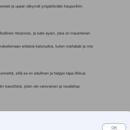
t huoneet ja upeat näkymät ympäröivään kaupunkiin.
paikallinen riisiannos, ja sate ayam, joka on mausteinen
 kokeilemaan erilaisia katuruokia, kuten martabak ja mie
ennettä, sillä se on edullinen ja helppo tapa liikkua
äin kaoottista, joten ole varovainen ja noudattaa
onesian suurimmista moskeijoista. Moskeijan vieressä on
en kauniita maisemia. Järven ympärillä on myös paljon
OK