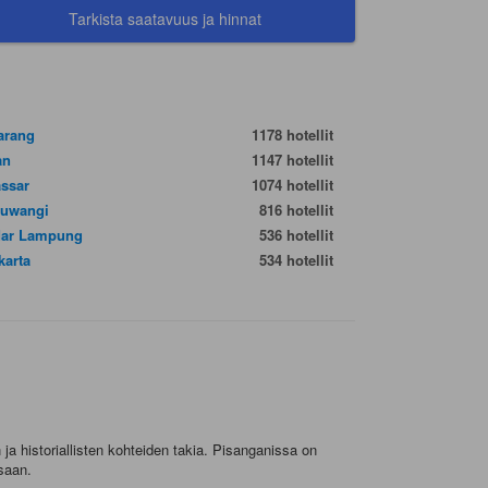
Tarkista saatavuus ja hinnat
arang
1178 hotellit
an
1147 hotellit
ssar
1074 hotellit
uwangi
816 hotellit
ar Lampung
536 hotellit
karta
534 hotellit
a historiallisten kohteiden takia. Pisanganissa on
osaan.