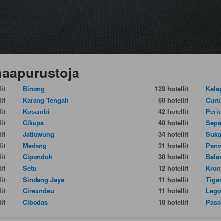
naapurustoja
it
Binong
129 hotellit
Kela
it
Karang Tengah
60 hotellit
Curu
it
Kosambi
42 hotellit
Peri
it
Cikupa
40 hotellit
Sepa
it
Jatiuwung
34 hotellit
Suka
it
Medang
31 hotellit
Pan
it
Cipondoh
30 hotellit
Bala
it
Setu
12 hotellit
Kron
it
Sindang Jaya
11 hotellit
Tiga
it
Cireundeu
11 hotellit
Lego
it
Cibodas
10 hotellit
Pasa