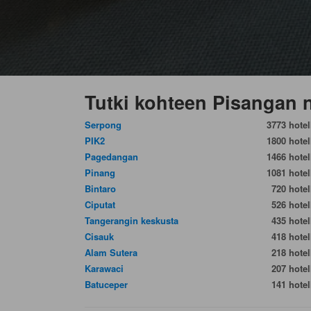
Tutki kohteen Pisangan 
Serpong
3773 hotell
PIK2
1800 hotell
Pagedangan
1466 hotell
Pinang
1081 hotell
Bintaro
720 hotell
Ciputat
526 hotell
Tangerangin keskusta
435 hotell
Cisauk
418 hotell
Alam Sutera
218 hotell
Karawaci
207 hotell
Batuceper
141 hotell