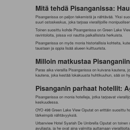
Mitä tehdä Pisanganissa: Haus
Pisanganissa on paljon tekemistä ja nähtävää. Yksi suo
suuri ostoskeskus, joka tarjoaa vierailijoille monipuoli
Toinen suosittu kohde Pisanganissa on Green Lake View -j
ravintoloita, joissa voi nauttia paikallisista herkuista.
Pisanganissa on myös monia historiallisia kohteita, kute
taustaan ja oppia lisää alueen kulttuurista.
Milloin matkustaa Pisanganii
Paras aika vierailla Pisanganissa on kuivana kautena, jo
kautena, joka kestää lokakuusta huhtikuuhun, sää on hyv
Pisanganin parhaat hotellit:
Pisanganissa on monia hotelleja, jotka tarjoavat vieraili
keskuudessa.
OYO 498 Green Lake View Ciputat on erittäin suosittu hotel
tärkeimpiä nähtävyyksiä.
Urbanview Hotel Syariah De Umbrella Ciputat on toinen suos
avuliasta, ja he ovat aina valmiita auttamaan vierailijoita