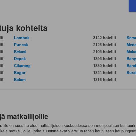
tuja kohteita
it
Lombok
3142 hotellit
Sem
it
Puncak
2126 hotellit
Med
it
Bekasi
2105 hotellit
Maka
it
Depok
1395 hotellit
Bany
it
Cikarang
1330 hotellit
Band
it
Bogor
1324 hotellit
Sura
it
Batam
1316 hotellit
 matkailijoille
e on suosittu alue matkailijoiden keskuudessa sen monipuolisen kulttuurin j
ejä matkailijoille, jotka suunnittelevat vierailua tähän kauniiseen kaupungin