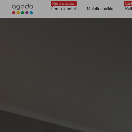
Niputa ja säästä!
Uusi!
Lento + hotelli
Majoituspaikka
Kul