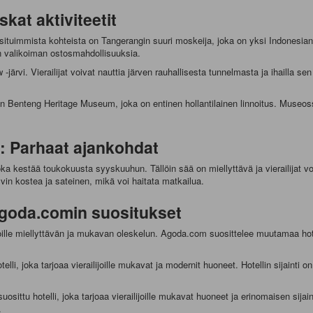
kat aktiviteetit
situimmista kohteista on Tangerangin suuri moskeija, joka on yksi Indonesi
sen valikoiman ostosmahdollisuuksia.
ärvi. Vierailijat voivat nauttia järven rauhallisesta tunnelmasta ja ihailla s
n Benteng Heritage Museum, joka on entinen hollantilainen linnoitus. Museossa 
n: Parhaat ajankohdat
ka kestää toukokuusta syyskuuhun. Tällöin sää on miellyttävä ja vierailijat vo
in kostea ja sateinen, mikä voi haitata matkailua.
 Agoda.comin suositukset
joille miellyttävän ja mukavan oleskelun. Agoda.com suosittelee muutamaa hotell
li, joka tarjoaa vierailijoille mukavat ja modernit huoneet. Hotellin sijainti o
ittu hotelli, joka tarjoaa vierailijoille mukavat huoneet ja erinomaisen sijainn
.