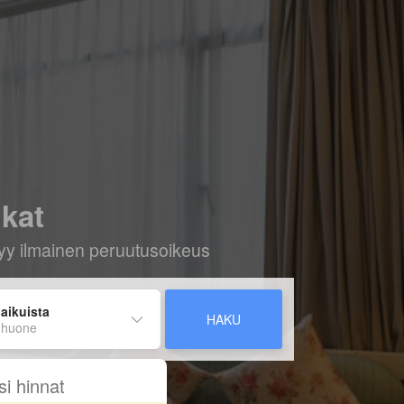
ikat
ältyy ilmainen peruutusoikeus
 aikuista
HAKU
 huone
si hinnat