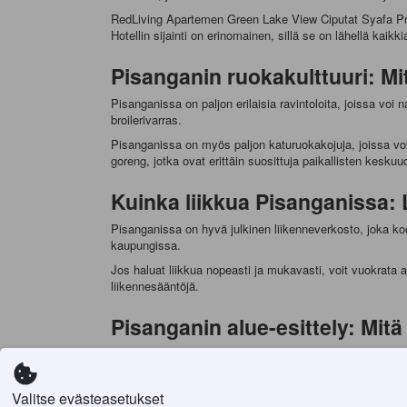
RedLiving Apartemen Green Lake View Ciputat Syafa Prope
Hotellin sijainti on erinomainen, sillä se on lähellä kaik
Pisanganin ruokakulttuuri: Mi
Pisanganissa on paljon erilaisia ravintoloita, joissa voi 
broilerivarras.
Pisanganissa on myös paljon katuruokakojuja, joissa voi 
goreng, jotka ovat erittäin suosittuja paikallisten kesku
Kuinka liikkua Pisanganissa: 
Pisanganissa on hyvä julkinen liikenneverkosto, joka koos
kaupungissa.
Jos haluat liikkua nopeasti ja mukavasti, voit vuokrata au
liikennesääntöjä.
Pisanganin alue-esittely: Mit
Pisanganin alueella on paljon nähtävää ja koettavaa. Y
myös suuri ostoskeskus, joka tarjoaa vierailijoille moni
Toinen suosittu kohde Pisanganissa on Green Lake View -j
Valitse evästeasetukset