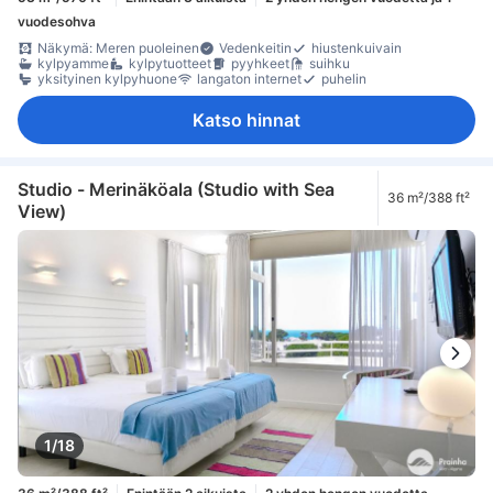
vuodesohva
Näkymä: Meren puoleinen
Vedenkeitin
hiustenkuivain
kylpyamme
kylpytuotteet
pyyhkeet
suihku
yksityinen kylpyhuone
langaton internet
puhelin
Katso hinnat
Studio - Merinäköala (Studio with Sea
36 m²/388 ft²
View)
1/18