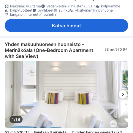
Näkymä: Puutarha
Vedenkeitin
hiustenkuivain
kylpyamme
kylpytuotteet
pyyhkeet
suihku
yksityinen kylpyhuone
langaton internet
puhelin
Katso hinnat
Yhden makuuhuoneen huoneisto -
Merinäköala (One-Bedroom Apartment
53 m²/570 ft²
with Sea View)
1/18
53 m²/570 ft²
Enintään 3 aikuista
2 yhden hengen vuodetta ja 1