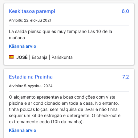
Täältä löydät varmasti erinomaisia vaihtoehtoja ruokailuun –
majoituspaikka on saanut aiemmilta majoittujilta
Keskitasoa parempi
6,0
korkeamman arvosanan paikan päällä tai lähellä
Arvioitu: 22. elokuu 2021
sijaitsevista ravintoloista kuin 99 % kaupungin muista
majoituspaikoista.
La salida pienso que es muy temprano Las 10 de la
mañana
Tästä on vaikea pistää paremmaksi – majoituspaikka on
Käännä arvio
saanut mukavuudesta paremman arvosanan kuin 99 %
muista majoituspaikoista kohteessa Alvor.
JOSÉ
|
Espanja | Pariskunta
Estadia na Prainha
7,2
Arvioitu: 5. syyskuu 2024
O alojamento apresentava boas condições com vista
piscina e ar condicionado em toda a casa. No entanto,
tinha poucas loiças, sem máquina de lavar e não tinha
sequer um kit de esfregão e detergente. O check-out é
extremamente cedo (10h da manha).
Käännä arvio