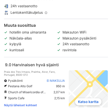
24h vastaanotto
Lentokenttäkuljetus
Muuta suosittua
hotellin oma uimaranta
Maksuton WiFi
Näköala-allas
Maksuton pysäköinti
kylpylä
24h vastaanotto
kuntosali
ravintola
9.0
Harvinaisen hyvä sijainti
Praia dos Tres Irmaos, Prainha, Alvor, Faro,
Portugali, 8500-072
Pysäköinti
EI MAKSUJA
Pestana Alto Golf
950 m
Church of Misericordia of Alvor
2,07 km
Sports Cafe
2,15 km
Katso kartta
Näytä läheiset kohteet