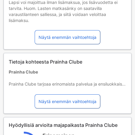
Lapsi voi majoittua ilman lisämaksua, jos lisävuodetta ei
tarvita. Huom. Lasten matkasänky on saatavilla
varaustilanteen salliessa, ja siitä voidaan veloittaa
lisämaksu.
Lapset 2–12 vuotta [sisältyy]
Käytettävä lisävuodetta
Näytä enemmän vaihtoehtoja
Yli 13-vuotiaat vieraat katsotaan aikuisiksi.
Lisävuoteiden saatavuus riippuu valitsemastasi huoneesta;
tarkista kunkin huoneen kohdalta huonekoko lisätietoa
saadaksesi.
Tietoja kohteesta Prainha Clube
Kun varaat enemmän kuin 5 huonetta, eri käytännöt ja
ehdot saattavat päteä.
Prainha Clube
Prainha Clube tarjoaa erinomaista palvelua ja ensiluokkaiset
tilat unohtumattoman majoittumiskokemuksen
varmistamiseksi. Palveluja tarjoava huoneisto tarjoaa
Näytä enemmän vaihtoehtoja
maksuttoman wifin nopeaa ja vaivatonta yhteydenpitoa
varten. Lentokentältä on helppo päästä majoituspaikkaan
ja päinvastoin, sillä palveluja tarjoava huoneisto voi järjestää
lentokenttäkuljetukset. Palveluja tarjoava huoneisto voi
Hyödyllisiä arvioita majapaikasta Prainha Clube
järjestää autonvuokrauksen, jotta Alvor on helpompi tutkia
läpikotaisin. Palveluja tarjoava huoneisto tarjoaa