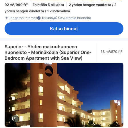
92 m²/990 ft²
Enintään 5 aikuista
2 yhden hengen vuodetta / 2
yhden hengen vuodetta / 1 vuodesohva
langaton internet
Ikkuna
Savuttomia huoneita
Katso hinnat
Superior - Yhden makuuhuoneen
huoneisto - Merinäköala (Superior One-
53 m²/570 ft²
Bedroom Apartment with Sea View)
1/1