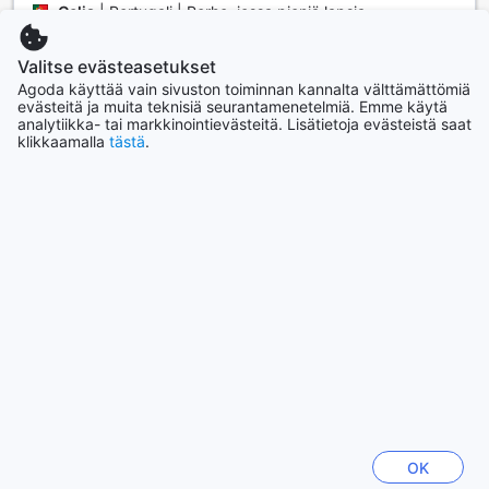
Celia
|
Portugali | Perhe, jossa pieniä lapsia
Valitse evästeasetukset
Hyvä
6,4
Agoda käyttää vain sivuston toiminnan kannalta välttämättömiä
evästeitä ja muita teknisiä seurantamenetelmiä. Emme käytä
Arvioitu: 18. heinäkuu 2022
analytiikka- tai markkinointievästeitä. Lisätietoja evästeistä saat
klikkaamalla
tästä
.
Deviriam ter algum entertenimento para adolescentes, pelo
menos Ping pong, Matraquilhos, bilhar etc
Käännä arvio
Helga
|
Portugali | Perhe, jossa isompia lapsia
Näytä enemmän arvioita
Takaisin huoneisiin ja hintoihin
Suosituimmat kohteet
OK