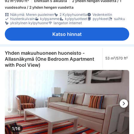
92 m²/990 ft²
Enintään 5 aikuista
2 yhden hengen vuodetta / 1
vuodesohva / 2 yhden hengen vuodetta
Näkymä: Meren puoleinen
2 Kylpyhuonetta
Vedenkeitin
hiustenkuivain
kylpyamme
kylpytuotteet
pyyhkeet
suihku
yksityinen kylpyhuone
langaton internet
Katso hinnat
Yhden makuuhuoneen huoneisto -
Allasnäkymä (One Bedroom Apartment
53 m²/570 ft²
with Pool View)
1/16