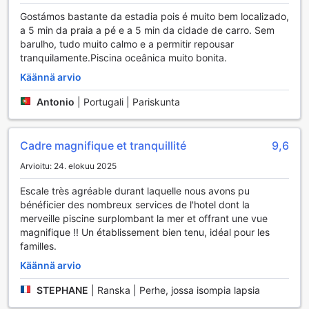
kätevästi saatavilla. Viihteelle lähtiessä ei tarvitse edes
astua ulos, sillä paikan päällä on baari.
Gostámos bastante da estadia pois é muito bem localizado,
a 5 min da praia a pé e a 5 min da cidade de carro. Sem
Prainha Clube tarjoaa loistavat vapaa-ajan palvelut ja tilat.
barulho, tudo muito calmo e a permitir repousar
Palveluja tarjoava huoneisto tarjoaa suoran käynnin
tranquilamente.Piscina oceânica muito bonita.
rannalle, joten voit nauttia meren läheisyydestä koko
Käännä arvio
majoittumisen ajan. Vietä ilta rentouttavissa merkeissä
ottamalla suunnaksi majoituspaikan höyrysauna ja spa.
Antonio
|
Portugali | Pariskunta
Palveluja tarjoava huoneisto tarjoaa uima-altaan leppoisaan
vapaa-ajan viettoon. Palveluja tarjoava huoneisto tarjoaa
käyttöösi kuntoilutilat, joiden avulla pidät kiinni
Cadre magnifique et tranquillité
9,6
treeniohjelmasta tai lievität aikaerorasitusta. Vietä
Arvioitu: 24. elokuu 2025
hellepäivä vilvoittavilla vesillä! Harrastusmahdollisuuksia
ovat muun muassa sukellus ja purjelautailu.
Escale très agréable durant laquelle nous avons pu
bénéficier des nombreux services de l'hotel dont la
Palveluja tarjoava huoneisto tarjoaa mahdollisuuden viettää
merveille piscine surplombant la mer et offrant une vue
illan leikkimielisen kilpailun merkeissä, sillä käytettävissä on
magnifique !! Un établissement bien tenu, idéal pour les
tenniskenttä. Palveluja tarjoava huoneisto tarjoaa hyvät
familles.
mahdollisuudet viettää laatuaikaa perheen kanssa, sillä
paikan päällä on yhteinen lounge- ja tv-tila.
Käännä arvio
STEPHANE
|
Ranska | Perhe, jossa isompia lapsia
Miksi majoittua tänne