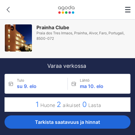
Prainha Clube
Praia dos Tres Irmaos, Prainha, Alvor, Faro, Portugali,
8500-072
Varaa verkossa
Tulo
Lähtö
su 9. elo
ma 10. elo
1
2
0
Huone
aikuiset
Lasta
Tarkista saatavuus ja hinnat