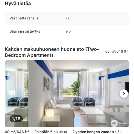
Hyvä tietää
Vastinetta rahalle
7.0
Sijainnin pisteytys
9.0
Kahden makuuhuoneen huoneisto (Two-
60 m²/646 ft²
Bedroom Apartment)
1/18
60 m²/646 ft²
Enintään 5 aikuista
2 yhden hengen vuodetta / 1