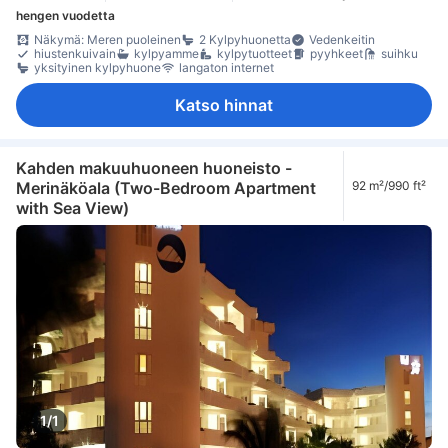
hengen vuodetta
Näkymä: Meren puoleinen
2 Kylpyhuonetta
Vedenkeitin
hiustenkuivain
kylpyamme
kylpytuotteet
pyyhkeet
suihku
yksityinen kylpyhuone
langaton internet
Katso hinnat
Kahden makuuhuoneen huoneisto -
Merinäköala (Two-Bedroom Apartment
92 m²/990 ft²
with Sea View)
1/1