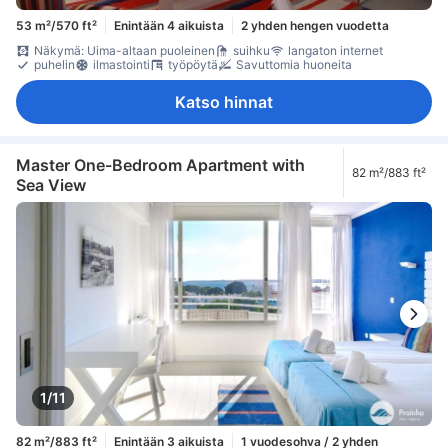
53 m²/570 ft²
Enintään 4 aikuista
2 yhden hengen vuodetta
Näkymä: Uima-altaan puoleinen
suihku
langaton internet
puhelin
ilmastointi
työpöytä
Savuttomia huoneita
Katso hinnat
Master One-Bedroom Apartment with
82 m²/883 ft²
Sea View
1/11
82 m²/883 ft²
Enintään 3 aikuista
1 vuodesohva / 2 yhden