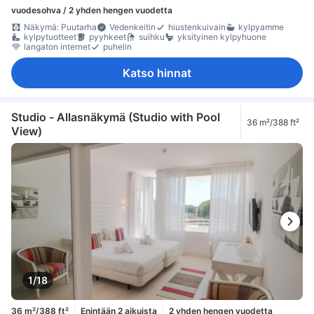
vuodesohva / 2 yhden hengen vuodetta
Näkymä: Puutarha
Vedenkeitin
hiustenkuivain
kylpyamme
kylpytuotteet
pyyhkeet
suihku
yksityinen kylpyhuone
langaton internet
puhelin
Katso hinnat
Studio - Allasnäkymä (Studio with Pool
36 m²/388 ft²
View)
1/18
36 m²/388 ft²
Enintään 2 aikuista
2 yhden hengen vuodetta