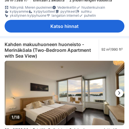
36 m²/388 ft²
Enintään 2 aikuista
2 yhden hengen vuodetta
Näkymä: Meren puoleinen
Vedenkeitin
hiustenkuivain
kylpyamme
kylpytuotteet
pyyhkeet
suihku
yksityinen kylpyhuone
langaton internet
puhelin
Katso hinnat
Kahden makuuhuoneen huoneisto -
Merinäköala (Two-Bedroom Apartment
92 m²/990 ft²
with Sea View)
1/18