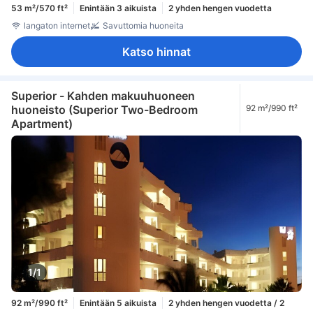
53 m²/570 ft²
Enintään 3 aikuista
2 yhden hengen vuodetta
langaton internet
Savuttomia huoneita
Katso hinnat
Superior - Kahden makuuhuoneen
huoneisto (Superior Two-Bedroom
92 m²/990 ft²
Apartment)
1/1
92 m²/990 ft²
Enintään 5 aikuista
2 yhden hengen vuodetta / 2