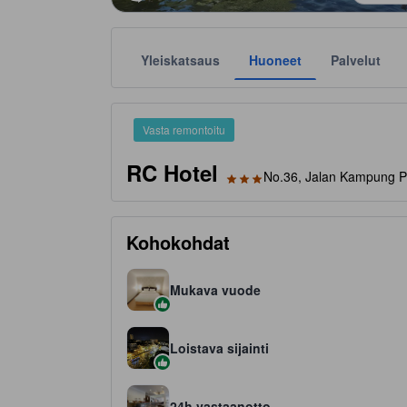
Yleiskatsaus
Huoneet
Palvelut
Tähtiluokitukset ovat majoituspaikkojen antamia suunt
tooltip
3 tähteä 5 tähdestä
Vasta remontoitu
RC Hotel
No.36, Jalan Kampung Pa
Kohokohdat
Mukava vuode
Loistava sijainti
24h vastaanotto