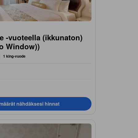
e -vuoteella (ikkunaton)
No Window))
1 king-vuode
ämäärät nähdäksesi hinnat