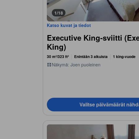
1/18
Katso kuvat ja tiedot
Executive King-sviitti (Ex
King)
30 m²/323 ft²
Enintään 3 aikuista
1 king-vuode
Näkymä: Joen puoleinen
Valitse päivämäärät nähd