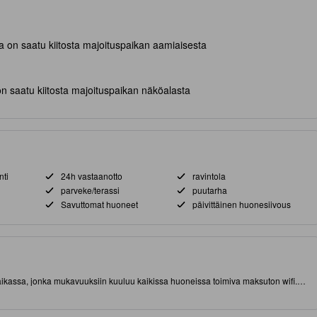
ta on saatu kiitosta majoituspaikan aamiaisesta
 on saatu kiitosta majoituspaikan näköalasta
nti
24h vastaanotto
ravintola
parveke/terassi
puutarha
Savuttomat huoneet
päivittäinen huonesiivous
paikassa, jonka mukavuuksiin kuuluu kaikissa huoneissa toimiva maksuton wifi.
keskeisen sijainnin (Jonker) ansiosta. Tämä 3.0 tähden majoituspaikka tarjoaa
uuksiin kuuluu muun muassa ravintola.