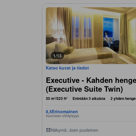
1/13
Katso kuvat ja tiedot
Executive - Kahden hengen
(Executive Suite Twin)
30 m²/323 ft²
Enintään 3 aikuista
2 yhden henge
8,5
Erinomainen
Huoneen viihtyisyys
Näkymä: Joen puoleinen