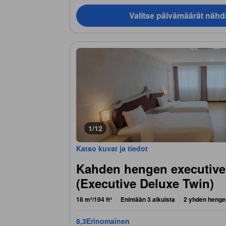
Valitse päivämäärät nähd
1/12
Katso kuvat ja tiedot
Kahden hengen executive
(Executive Deluxe Twin)
18 m²/194 ft²
Enintään 3 aikuista
2 yhden henge
8,3
Erinomainen