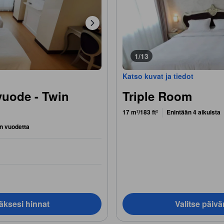
1/13
Katso kuvat ja tiedot
vuode - Twin
Triple Room
17 m²/183 ft²
Enintään 4 aikuista
n vuodetta
äksesi hinnat
Valitse päiv