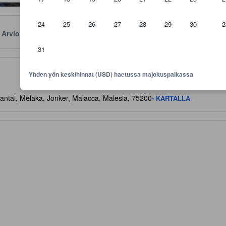
24
25
26
27
28
29
30
2
Arviot
Sijainti
Käytännöt
31
aviivoja mukavuuksista ja palveluista, joita voit niiltä odottaa
Yhden yön keskihinnat (USD) haetussa majoituspaikassa
ntai, Melaka, Jonker, Malacca, Malesia, 75200
- KARTALLA