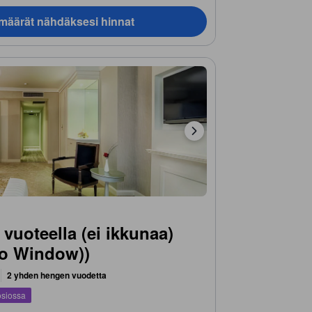
ämäärät nähdäksesi hinnat
 vuoteella (ei ikkunaa)
No Window))
2 yhden hengen vuodetta
osiossa