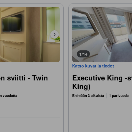
1/14
Katso kuvat ja tiedot
 sviitti - Twin
Executive King -sv
King)
n vuodetta
Enintään 3 aikuista
1 parivuode