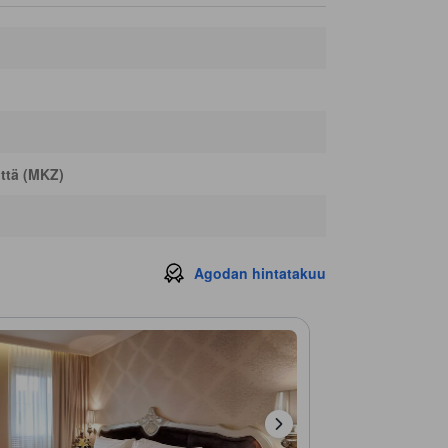
Chinese pharmacy
70 m
The Orangutan House
190 m
quay
200 m
Cheng Ho kulttuurimuseo
220 m
Voyager Travellers Lounge
220 m
ttä (MKZ)
Agodan hintatakuu