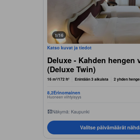
1/16
Katso kuvat ja tiedot
Deluxe - Kahden hengen 
(Deluxe Twin)
16 m²/172 ft²
Enintään 3 aikuista
2 yhden henge
8,2
Erinomainen
Huoneen viihtyisyys
Näkymä: Kaupunki
Valitse päivämäärät nähd