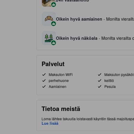
Oikein hyvä aamiainen
- Monilta vierail
Oikein hyvä näköala
- Monilta vierailta
Palvelut
Maksuton WiFi
Maksuton pysäköi
perhehuone
keittiö
Aamiainen
Pesula
Tietoa meistä
Loma lähtee takuulla loistavasti käyntiin tässä majoitus
Paikalliset nähtävyydet ovat vain lyhyen matkan päässä 
Lue lisää
ylellisiä ja ikimuistoisia lomakokemuksia, ja sen mukav