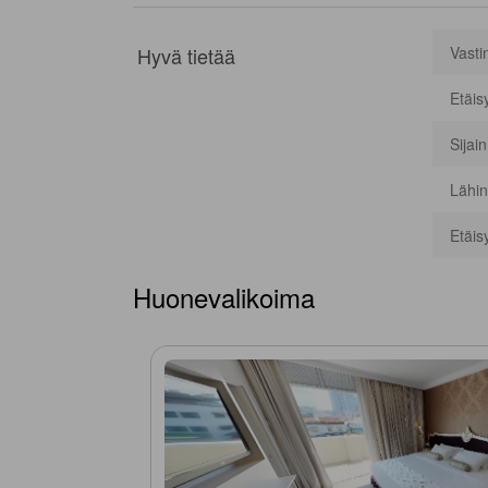
Hyvä tietää
Vasti
Etäis
Sijai
Lähin
Etäis
Huonevalikoima