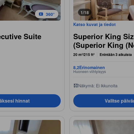
1/18
360°
Katso kuvat ja tiedot
ecutive Suite
Superior King Siz
(Superior King (
20 m²/215 ft²
Enintään 3 aikuista
8,2
Erinomainen
Huoneen viihtyisyys
Näkymä: Ei ikkunoita
äksesi hinnat
Valitse päiv