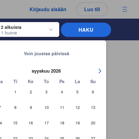
kemäsi arvostelut ja kommentit ovat aina aitoja.
Kirjaudu sisään
Luo tili
2 aikuista
HAKU
1 huone
näppäimiä siirtyäksesi haluamiesi sisään- ja uloskirjautumispäivien kohdalle. 
Takaisin hakutuloksiin
Voin joustaa päivissä
syyskuu 2026
a
Ti
Ke
To
Pe
La
Su
1
2
3
4
5
6
7
8
9
10
11
12
13
4
15
16
17
18
19
20
+27 asiakaskuvaa
1
22
23
24
25
26
27