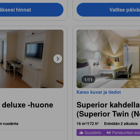
äksesi hinnat
Valitse päiv
1/11
Katso kuvat ja tiedot
 deluxe -huone
Superior kahdella
(Superior Twin (
n vuodetta
16 m²/172 ft²
Enintään 2 aikuista
Suositeltu
Pariskuntien su