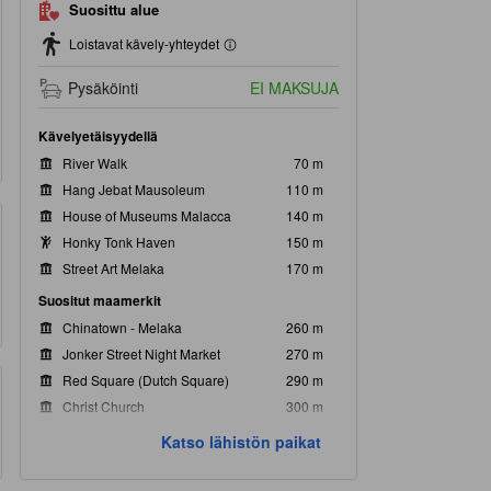
Suosittu alue
Loistavat kävely-yhteydet
Pysäköinti
EI MAKSUJA
Kävelyetäisyydellä
River Walk
70 m
Hang Jebat Mausoleum
110 m
House of Museums Malacca
140 m
Honky Tonk Haven
150 m
Street Art Melaka
170 m
Suositut maamerkit
Chinatown - Melaka
260 m
Jonker Street Night Market
270 m
Red Square (Dutch Square)
290 m
Christ Church
300 m
Stadthuys
320 m
Katso lähistön paikat
Lähimmät maamerkit