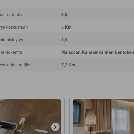
netta rahalle
8,0
yys keskustaan
3 Km
nnin pisteytys
8,9
 lentokenttä
Malaccan Kansainvälinen Lentoken
yys lentokentälle
7,7 Km