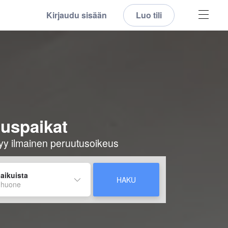
Kirjaudu sisään
Luo tili
tuspaikat
ältyy ilmainen peruutusoikeus
 aikuista
HAKU
 huone