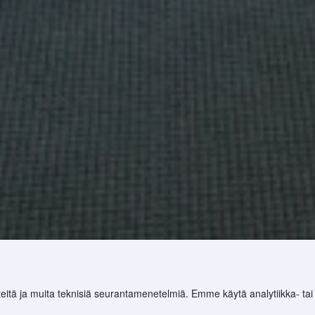
eitä ja muita teknisiä seurantamenetelmiä. Emme käytä analytiikka- tai