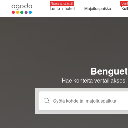
Niputa ja säästä!
Uusi!
Lento + hotelli
Majoituspaikka
Kul
Bengueti
Hae kohteita vertaillaksesi 