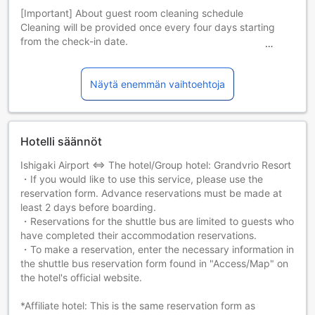
[Important] About guest room cleaning schedule
Cleaning will be provided once every four days starting
from the check-in date.
Example: For guests checking in on April 1st for a 5-night
stay
April 1 (Check-in) ・ April 2 (No cleaning) ・ April 3 (No
Näytä enemmän vaihtoehtoja
cleaning) ・ April 4 (Cleaning day) ・ April 5 (No cleaning)
・ April 6 (Check-out)
・Cleaning day: If you do not leave the key, housekeeping
staff will enter the room around 10:00AM
Hotelli säännöt
Other than cleaning days: Bath towels, face towels, and
Ishigaki Airport ⇔ The hotel/Group hotel: Grandvrio Resort
toothbrushes will be placed in a bag and placed on the
・If you would like to use this service, please use the
doorknob.
reservation form. Advance reservations must be made at
Additional Jinbei will be given to you at the front desk. If
least 2 days before boarding.
cleaning is not required, please let us know by placing a
・Reservations for the shuttle bus are limited to guests who
"Please do not disturb" card on the outside of the door.
have completed their accommodation reservations.
If you have any requests or changes to the cleaning date,
・To make a reservation, enter the necessary information in
please feel free to contact the front desk the day before.
the shuttle bus reservation form found in "Access/Map" on
the hotel's official website.
*Affiliate hotel: This is the same reservation form as