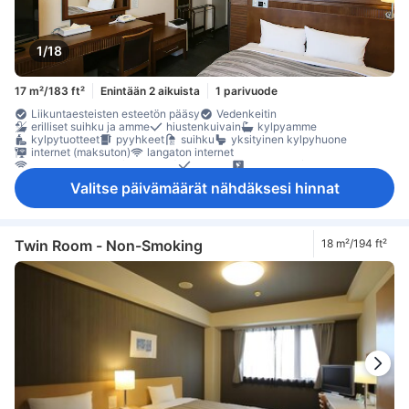
1/18
17 m²/183 ft²
Enintään 2 aikuista
1 parivuode
Liikuntaesteisten esteetön pääsy
Vedenkeitin
erilliset suihku ja amme
hiustenkuivain
kylpyamme
kylpytuotteet
pyyhkeet
suihku
yksityinen kylpyhuone
internet (maksuton)
langaton internet
langaton internet (maksuton)
puhelin
satelliitti- /kaapeli-TV
taulu-tv
televisio
ilmastointi
lämmitys
Pyjamat
tossut
Valitse päivämäärät nähdäksesi hinnat
vuodevaatteet
jääkaappi
kahvin-/teenkeitin
Ikkuna
kokolattiamatto
Roskakorit
työpöytä
tallelokero huoneessa
Twin Room - Non-Smoking
18 m²/194 ft²