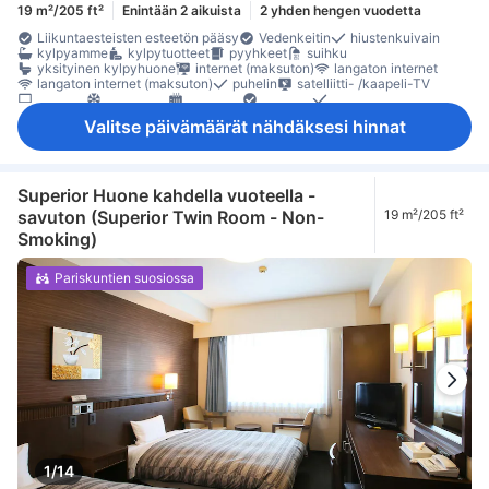
19 m²/205 ft²
Enintään 2 aikuista
2 yhden hengen vuodetta
Liikuntaesteisten esteetön pääsy
Vedenkeitin
hiustenkuivain
kylpyamme
kylpytuotteet
pyyhkeet
suihku
yksityinen kylpyhuone
internet (maksuton)
langaton internet
langaton internet (maksuton)
puhelin
satelliitti- /kaapeli-TV
taulu-tv
ilmastointi
lämmitys
Pyjamat
tossut
vuodevaatteet
jääkaappi
kahvin-/teenkeitin
Ikkuna
Valitse päivämäärät nähdäksesi hinnat
kokolattiamatto
oleskelualue
Roskakorit
työpöytä
tallelokero huoneessa
Superior Huone kahdella vuoteella -
savuton (Superior Twin Room - Non-
19 m²/205 ft²
Smoking)
Pariskuntien suosiossa
1/14