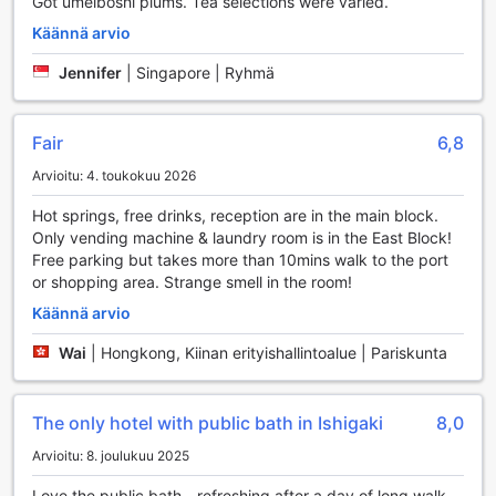
Got umeiboshi plums. Tea selections were varied.
Meren läheisyys mahdollistaa monipuoliset
Käännä arvio
vesiurheilumahdollisuudet, ja hotellin rauhallinen ympäristö
tarjoaa täydellisen paikan rentoutua pitkän päivän jälkeen.
Jennifer
|
Singapore | Ryhmä
Olitpa sitten kokenut sukeltaja tai vasta-alkaja, Route Inn
Grantia Ishigaki on täydellinen valinta aktiiviselle lomalle,
jossa voit nauttia sekä urheilusta että kauniista
Fair
6,8
merimaisemista.
Arvioitu: 4. toukokuu 2026
Mukavuudet Route Inn Grantia Ishigakissa
Hot springs, free drinks, reception are in the main block.
Only vending machine & laundry room is in the East Block!
Route Inn Grantia Ishigaki tarjoaa vierailleen erinomaisia
Free parking but takes more than 10mins walk to the port
mukavuuspalveluja, jotka tekevät oleskelusta vaivatonta ja
or shopping area. Strange smell in the room!
miellyttävää. Hotellissa on käytettävissä pesulapalvelu, joka
helpottaa matkustajien arkea, erityisesti pidemmillä
Käännä arvio
vierailuilla. Vierailla on mahdollisuus nauttia myös ilmaisesta
Wi-Fi-yhteydestä kaikissa huoneissa, mikä mahdollistaa
Wai
|
Hongkong, Kiinan erityishallintoalue | Pariskunta
yhteydenpidon perheen ja ystävien kanssa tai työasioiden
hoitamisen vaivattomasti. Julkisissa tiloissa on lisäksi Wi-Fi-
yhteys, joten yhteydenpito on mahdollista myös hotellin
The only hotel with public bath in Ishigaki
8,0
muissa osissa.
Arvioitu: 8. joulukuu 2025
Hotellin mukavuuksiin kuuluu myös matkatavaroiden
säilytysmahdollisuus, joka on erityisen kätevä saarten
Love the public bath - refreshing after a day of long walk.