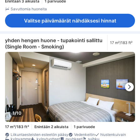
Enintään 3 aikuista
1 parivuode
Savuttomia huoneita
Valitse päivämäärät nähdäksesi hinnat
yhden hengen huone - tupakointi sallittu
17 m²/183 ft²
(Single Room - Smoking)
1/10
17 m²/183 ft²
Enintään 2 aikuista
1 parivuode
Liikuntaesteisten esteetön pääsy
Vedenkeitin
hiustenkuivain
kylpyamme
kylpytuotteet
pyyhkeet
suihku