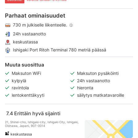
Parhaat ominaisuudet
730 m julkiselle liikenteelle.
24h vastaanotto
keskustassa
Ishigaki Port Ritoh Terminal 780 metriä päässä
Muuta suosittua
Maksuton WiFi
Maksuton pysäköinti
kylpylä
24h vastaanotto
ravintola
hieronta
lentokenttäkyyti
säilytys matkatavaroille
7.4
Erittäin hyvä sijainti
21, Shinei-cho, Ishigaki-city, Ishigaki City, Ishigaki,
Okinawa, Japani, 907-0014
keskustassa