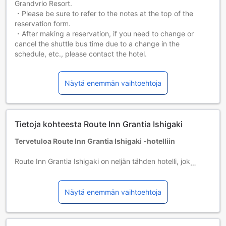
Grandvrio Resort.
・Please be sure to refer to the notes at the top of the
reservation form.
・After making a reservation, if you need to change or
cancel the shuttle bus time due to a change in the
schedule, etc., please contact the hotel.
Starting 1 February 2027, changes in local tax regulations
will require guests to pay an Accommodation Tax at
Näytä enemmän vaihtoehtoja
updated rates, which will be collected separately by the
property at check-in. The tax is determined based on the
room rate and is charged per person, per night, as follows:
Tietoja kohteesta Route Inn Grantia Ishigaki
【Accommodation Tax from 1 February 2027, onwards】
Tervetuloa Route Inn Grantia Ishigaki -hotelliin
For all room rates: 2% per person per night (tax amount
capped at JPY 2,000)
Route Inn Grantia Ishigaki on neljän tähden hotelli, joka
sijaitsee upealla Ishigakin saarella Japanissa. Vuonna 2001
Additional conditions:
avatun hotellin moderni ja tyylikäs arkkitehtuuri yhdistyy
Room rate is capped at JPY 100,000.
täydellisesti saaren luonnonkauniiseen ympäristöön,
Näytä enemmän vaihtoehtoja
If an accommodation tax is levied by the municipality in
tarjoten vierailleen unohtumattoman elämyksen. Hotelli on
addition to the prefecture, it will be applied using the
ihanteellinen valinta niin liikematkailijoille kuin lomailijoille,
following tax rates:
jotka etsivät mukavuutta ja rentoutumista.