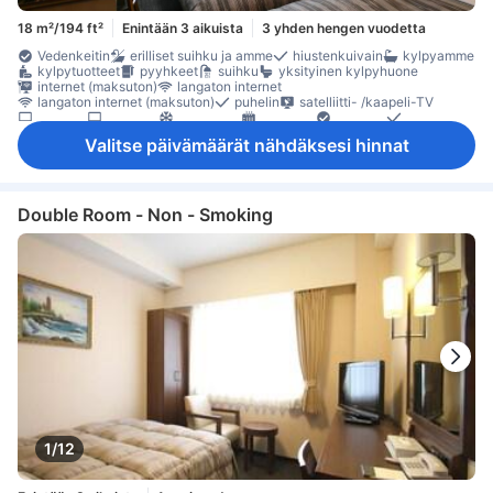
18 m²/194 ft²
Enintään 3 aikuista
3 yhden hengen vuodetta
Vedenkeitin
erilliset suihku ja amme
hiustenkuivain
kylpyamme
kylpytuotteet
pyyhkeet
suihku
yksityinen kylpyhuone
internet (maksuton)
langaton internet
langaton internet (maksuton)
puhelin
satelliitti- /kaapeli-TV
taulu-tv
televisio
ilmastointi
lämmitys
Pyjamat
tossut
vuodevaatteet
jääkaappi
kahvin-/teenkeitin
Ikkuna
Valitse päivämäärät nähdäksesi hinnat
kokolattiamatto
oleskelualue
Roskakorit
työpöytä
tallelokero huoneessa
Double Room - Non - Smoking
1/12