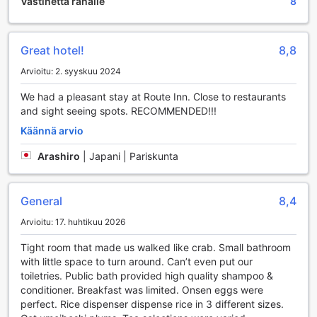
Lapset 1–0 vuotta [sisältyy]
Vastinetta rahalle
8
nauttia rauhallisesta ympäristöstä. Saunatilat tarjoavat
Lapsi majoittuu ilmaiseksi, jos nukkuu jo olemassa olevilla
myös mahdollisuuden nauttia perinteisestä japanilaisesta
vuoteilla. Huomaa: jos tarvitset pinnasängyn, siitä voidaan
saunakulttuurista, jossa voit rentoutua ja puhdistaa kehosi.
veloittaa erikseen.
Route Inn Grantia Ishigaki on siis täydellinen valinta niille,
Great hotel!
8,8
Lisävuoteiden saatavuus riippuu valitsemastasi huoneesta;
jotka arvostavat hyvinvointia ja rentoutumista
tarkista kunkin huoneen kohdalta huonekoko lisätietoa
Arvioitu: 2. syyskuu 2024
lomamatkallaan.
saadaksesi.
We had a pleasant stay at Route Inn. Close to restaurants
Kun varaat enemmän kuin 5 huonetta, eri käytännöt ja
Urheilumahdollisuudet Route Inn Grantia Ishigaki -
and sight seeing spots. RECOMMENDED!!!
ehdot saattavat päteä.
hotellissa
Käännä arvio
Route Inn Grantia Ishigaki -hotelli tarjoaa erinomaiset
Arashiro
|
Japani | Pariskunta
mahdollisuudet sukelluksen ystäville, jotka haluavat
tutustua Okinawan kauniisiin merivesiin ja rikkaita
mereneläviä. Hotellin sijainti Ishigakissa on täydellinen, sillä
General
8,4
se sijaitsee lähellä monia sukeltaen suosittuja kohteita, jotka
houkuttelevat niin aloittelijoita kuin kokeneita sukeltajia.
Arvioitu: 17. huhtikuu 2026
Hotellin asiantunteva henkilökunta auttaa vieraita
järjestämään sukellusretkiä ja tarjoaa tarvittavat varusteet,
Tight room that made us walked like crab. Small bathroom
jotta voit nauttia unohtumattomista kokemuksista veden
with little space to turn around. Can’t even put our
alla.
toiletries. Public bath provided high quality shampoo &
Sukelluksen lisäksi Route Inn Grantia Ishigaki -hotelli tarjoaa
conditioner. Breakfast was limited. Onsen eggs were
myös muita aktiviteetteja, kuten snorklausta ja vesihiihtoa,
perfect. Rice dispenser dispense rice in 3 different sizes.
jotka tekevät lomastasi entistäkin elämyksellisemmän.