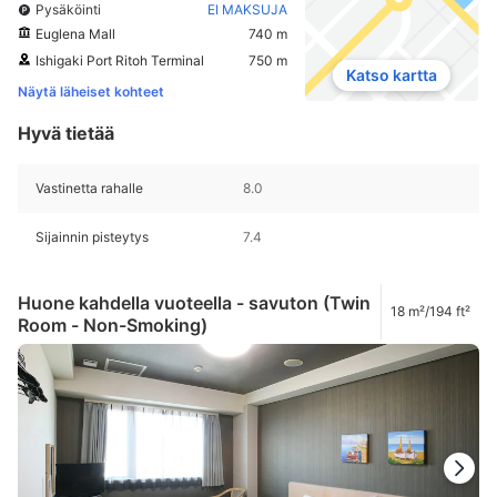
Pysäköinti
EI MAKSUJA
Euglena Mall
740 m
Ishigaki Port Ritoh Terminal
750 m
Katso kartta
Näytä läheiset kohteet
Hyvä tietää
Vastinetta rahalle
8.0
Sijainnin pisteytys
7.4
Huone kahdella vuoteella - savuton (Twin
18 m²/194 ft²
Room - Non-Smoking)