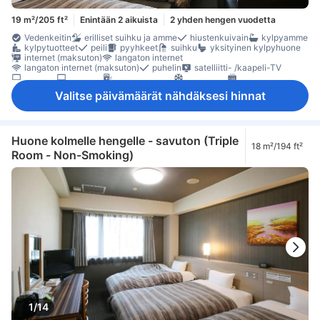
19 m²/205 ft²
Enintään 2 aikuista
2 yhden hengen vuodetta
Vedenkeitin
erilliset suihku ja amme
hiustenkuivain
kylpyamme
kylpytuotteet
peili
pyyhkeet
suihku
yksityinen kylpyhuone
internet (maksuton)
langaton internet
langaton internet (maksuton)
puhelin
satelliitti- /kaapeli-TV
taulu-tv
televisio
ilmanpuhdistin
ilmastointi
lämmitys
Pyjamat
tossut
vuodevaatteet
jääkaappi
kahvin-/teenkeitin
Valitse päivämäärät nähdäksesi hinnat
Ikkuna
kokolattiamatto
oleskelualue
Roskakorit
työpöytä
tallelokero huoneessa
Huone kolmelle hengelle - savuton (Triple
18 m²/194 ft²
Room - Non-Smoking)
1/14