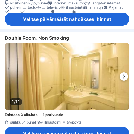
yksityinen kylpyhuone
internet (maksuton)
langaton internet
puhelin
taulu-tv
televisio
ilmastointi
lämmitys
Pyjamat
tossut
vuodevaatteet
jääkaappi
kahvin-/teenkeitin
kokolattiamatto
oleskelualue
Roskakorit
työpöytä
Valitse päivämäärät nähdäksesi hinnat
tallelokero huoneessa
Double Room, Non Smoking
1/11
Enintään 3 aikuista
1 parivuode
suihku
puhelin
ilmastointi
työpöytä
Valitse päivämäärät nähdäksesi hinnat