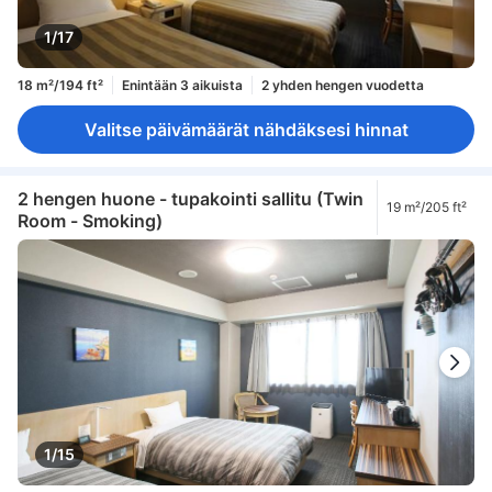
1/17
18 m²/194 ft²
Enintään 3 aikuista
2 yhden hengen vuodetta
Valitse päivämäärät nähdäksesi hinnat
2 hengen huone - tupakointi sallitu (Twin
19 m²/205 ft²
Room - Smoking)
1/15