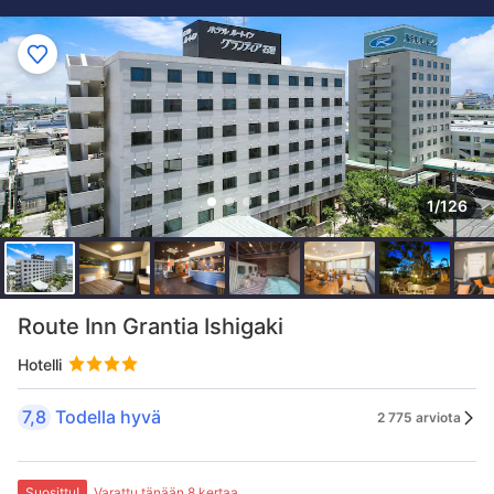
1/126
Route Inn Grantia Ishigaki
Hotelli
7,8
Todella hyvä
2 775 arviota
Suosittu!
Varattu tänään 8 kertaa