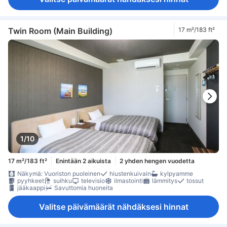
Twin Room (Main Building)
17 m²/183 ft²
1/10
17 m²/183 ft²
Enintään 2 aikuista
2 yhden hengen vuodetta
Näkymä: Vuoriston puoleinen
hiustenkuivain
kylpyamme
pyyhkeet
suihku
televisio
ilmastointi
lämmitys
tossut
jääkaappi
Savuttomia huoneita
Valitse päivämäärät nähdäksesi hinnat