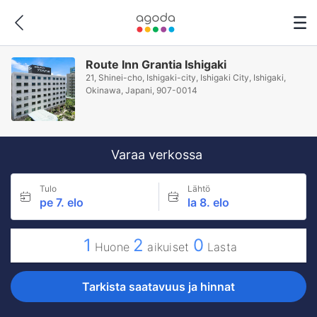
Route Inn Grantia Ishigaki
21, Shinei-cho, Ishigaki-city, Ishigaki City, Ishigaki,
Okinawa, Japani, 907-0014
Varaa verkossa
Tulo
Lähtö
pe 7. elo
la 8. elo
1
2
0
Huone
aikuiset
Lasta
Tarkista saatavuus ja hinnat