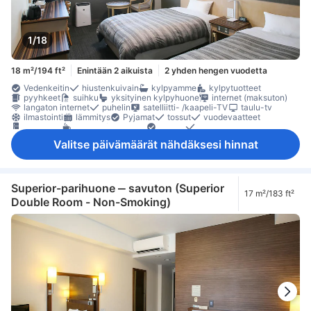
1/18
18 m²/194 ft²
Enintään 2 aikuista
2 yhden hengen vuodetta
Vedenkeitin
hiustenkuivain
kylpyamme
kylpytuotteet
pyyhkeet
suihku
yksityinen kylpyhuone
internet (maksuton)
langaton internet
puhelin
satelliitti- /kaapeli-TV
taulu-tv
ilmastointi
lämmitys
Pyjamat
tossut
vuodevaatteet
jääkaappi
kahvin-/teenkeitin
Ikkuna
kokolattiamatto
oleskelualue
Roskakorit
työpöytä
tallelokero huoneessa
Valitse päivämäärät nähdäksesi hinnat
Superior-parihuone ‒ savuton (Superior
17 m²/183 ft²
Double Room - Non-Smoking)