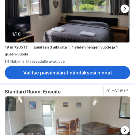
1/10
19 m²/205 ft²
Enintään 3 aikuista
1 yhden hengen vuode ja 1
queen-vuode
Näkymä: Maaseudulle avautuva
Valitse päivämäärät nähdäksesi hinnat
Standard Room, Ensuite
20 m²/215 ft²