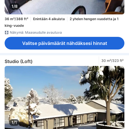
1/8
36 m²/388 ft²
Enintään 4 aikuista
2 yhden hengen vuodetta ja 1
king-vuode
Näkymä: Maaseudulle avautuva
Valitse päivämäärät nähdäksesi hinnat
Studio (Loft)
30 m²/323 ft²
1/1