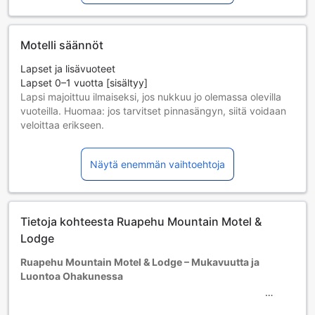
Motelli säännöt
Lapset ja lisävuoteet
Lapset 0–1 vuotta [sisältyy]
Lapsi majoittuu ilmaiseksi, jos nukkuu jo olemassa olevilla
vuoteilla. Huomaa: jos tarvitset pinnasängyn, siitä voidaan
veloittaa erikseen.
Lisävuoteiden saatavuus riippuu valitsemastasi huoneesta;
tarkista kunkin huoneen kohdalta huonekoko lisätietoa
Näytä enemmän vaihtoehtoja
saadaksesi.
Kun varaat enemmän kuin 5 huonetta, eri käytännöt ja
ehdot saattavat päteä.
Tietoja kohteesta Ruapehu Mountain Motel &
Lodge
Ruapehu Mountain Motel & Lodge – Mukavuutta ja
Luontoa Ohakunessa
Tervetuloa Ruapehu Mountain Motel & Lodgeen,