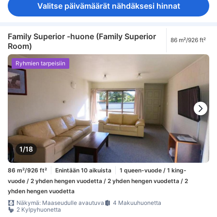
Valitse päivämäärät nähdäksesi hinnat
Family Superior -huone (Family Superior
86 m²/926 ft²
Room)
Ryhmien tarpeisiin
1/18
86 m²/926 ft²
Enintään 10 aikuista
1 queen-vuode / 1 king-
vuode / 2 yhden hengen vuodetta / 2 yhden hengen vuodetta / 2
yhden hengen vuodetta
Näkymä: Maaseudulle avautuva
4 Makuuhuonetta
2 Kylpyhuonetta