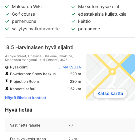
Maksuton WiFi
Maksuton pysäköinti
Golf course
edestakaisia kuljetuksia
perhehuone
keittiö
säilytys matkatavaroille
poreamme
8.5
Harvinaisen hyvä sijainti
4 Foyle Street, Ohakune, Ohakune, Ohakune,
Manawatu-Wanganui, Uusi-Seelanti, 4625
Pysäköinti
EI MAKSUJA
Powderhorn Snow keskus
220 m
Projection Room
280 m
Kanootti safari
1,62 km
Katso kartta
Näytä läheiset kohteet
Hyvä tietää
Vastinetta rahalle
7.7
Etäisyys keskustaan
2 km