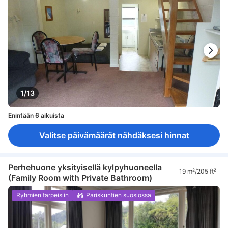
1/13
Enintään 6 aikuista
Valitse päivämäärät nähdäksesi hinnat
Perhehuone yksityisellä kylpyhuoneella
19 m²/205 ft²
(Family Room with Private Bathroom)
Ryhmien tarpeisiin
Pariskuntien suosiossa