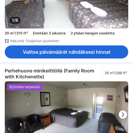
1/8
20 m²/215 ft²
Enintään 3 aikuista
2 yhden hengen vuodetta
Näkymä: Sisäpihan puoleinen
Valitse päivämäärät nähdäksesi hinnat
Perhehuone minikeittiöllä (Family Room
36 m²/388 ft²
with Kitchenette)
Ryhmien tarpeisiin