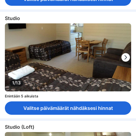
Studio
1/13
Enintään 5 aikuista
Valitse päivämäärät nähdäksesi hinnat
Studio (Loft)