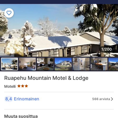
1/200
Tähtiluokitus 3 tähteä
Ruapehu Mountain Motel & Lodge
Motelli
8,4
Erinomainen
566 arviota
Muuta suosittua