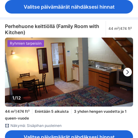
Valitse päivämäärät nähdäksesi hinnat
Perhehuone keittiöllä (Family Room with
44 m²/474 ft²
Kitchen)
Ryhmien tarpeisiin
1/12
44 m²/474 ft²
Enintään 5 aikuista
3 yhden hengen vuodetta ja 1
queen-vuode
Näkymä: Sisäpihan puoleinen
Valitse päivämäärät nähdäksesi hinnat