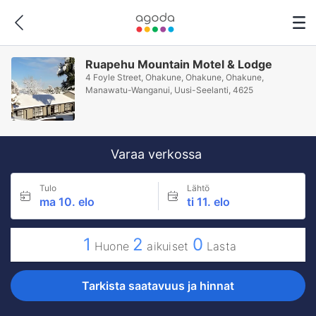
Ruapehu Mountain Motel & Lodge
4 Foyle Street, Ohakune, Ohakune, Ohakune,
Manawatu-Wanganui, Uusi-Seelanti, 4625
Varaa verkossa
Tulo
Lähtö
ma 10. elo
ti 11. elo
1
2
0
Huone
aikuiset
Lasta
Tarkista saatavuus ja hinnat