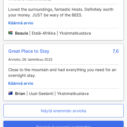
erinomaisia mukavuuksia, jotka tekevät oleskelusta
miellyttävää ja vaivattomampaa. Ilmainen Wi-Fi kaikissa
Loved the surroundings, fantastic Hosts. Definitely worth
huoneissa takaa, että voit pysyä yhteydessä ystäviisi ja
your money. JUST be wary of the BEES.
perheeseesi tai suunnitella päivän seikkailuja Ohakunen
ympäristössä. Lisäksi yleisissä tiloissa on myös Wi-Fi-
Käännä arvio
yhteys, joten voit nauttia langattomasta yhteydestä vaikka
Beaula
|
Etelä-Afrikka | Yksinmatkustava
mukavasti oleskellen aulassa tai terassilla.
Motelissa on tarjolla myös pesulapalvelu, joka helpottaa
matkustamista ja varmistaa, että vaatteesi pysyvät
Great Place to Stay
7,6
raikkaina ja puhtaina. Matkatavaroiden säilytys
mahdollistaa huolettoman liikkumisen, kun voit jättää
Arvioitu: 26. tammikuu 2022
tavarasi turvallisesti talon haltuun. Päivittäinen
siivouspalvelu pitää huoneesi siistinä ja viihtyisänä, ja
Close to the mountain and had everything you need for an
erityisesti talvisin tunnelmallinen takka tarjoaa lämpöä ja
overnight stay.
mukavuutta, täydellinen paikka rentoutua pitkän päivän
Käännä arvio
jälkeen. Ruapehu Mountain Motel & Lodge on täydellinen
valinta, jos arvostat mukavuutta ja käytännöllisyyttä
Brian
|
Uusi-Seelanti | Yksinmatkustava
matkasi aikana.
Liikkumisen mahdollisuudet Ruapehu Mountain Motel &
Näytä enemmän arvioita
Lodge -hotellissa
Ruapehu Mountain Motel & Lodge tarjoaa erinomaiset