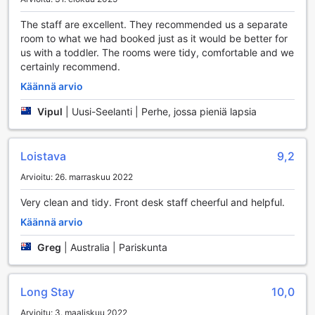
niin aloittelijoille kuin kokeneemmillekin pelaajille. Kenttä on
suunniteltu siten, että se tarjoaa upeita näkymiä
The staff are excellent. They recommended us a separate
ympäröiville vuorille, mikä tekee jokaisesta pelistä
room to what we had booked just as it would be better for
ainutlaatuisen kokemuksen. Golfkierroksen jälkeen voit
us with a toddler. The rooms were tidy, comfortable and we
rentoutua hotellin mukavissa tiloissa tai nauttia herkullisen
certainly recommend.
aterian ravintolassa.
Käännä arvio
Talvikuukausina Ruapehu Mountain Motel & Lodge on
täydellinen paikka hiihtoharrastajille. Lähistöllä sijaitsevat
Vipul
|
Uusi-Seelanti | Perhe, jossa pieniä lapsia
hiihtokeskukset tarjoavat loistavat mahdollisuudet niin
alppihiihtoon kuin lumilautailuun. Hotellilta on helppo pääsy
rinteisiin, joten voit viettää koko päivän lumisissa
Loistava
9,2
maisemissa. Kesäisin alueen vaellusreitit kutsuvat
seikkailunhaluisia ulkoilijoita tutkimaan upeita maisemia ja
Arvioitu: 26. marraskuu 2022
nauttimaan luonnon rauhasta. Vaellusreitit vaihtelevat
Very clean and tidy. Front desk staff cheerful and helpful.
helppokulkuisista poluista haastavampiin reitteihin, joten
jokaiselle löytyy jotakin. Ruapehu Mountain Motel & Lodge
Käännä arvio
on täydellinen tukikohta aktiiviselle lomalle, jossa voit
nauttia sekä urheilusta että upeista luonnonmaisemista.
Greg
|
Australia | Pariskunta
Mukavuudet Ruapehu Mountain Motel & Lodgessa
Long Stay
10,0
Ruapehu Mountain Motel & Lodge tarjoaa vierailleen
Arvioitu: 3. maaliskuu 2022