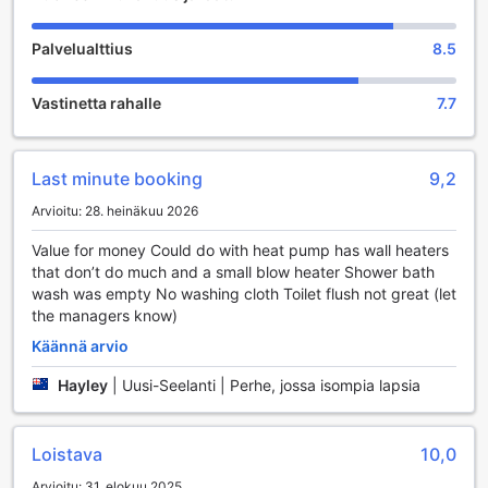
nauttia elävästä musiikista ja tanssia yön pikkutunneille
saakka. Tämä eläväinen ympäristö on täydellinen paikka
Palvelualttius
8.5
tavata uusia ihmisiä ja luoda muistoja, jotka kestävät
pitkään.
Vastinetta rahalle
7.7
Lisäksi vieraat voivat rentoutua kuumassa kylpyammeessa,
joka on täydellinen tapa lievittää päivän rasituksia.
Kylpyamme tarjoaa rauhoittavan ympäristön, jossa voit
nauttia kauniista vuoristomaisemista ja rentoutua ystävien
Last minute booking
9,2
tai perheen seurassa. Hotellin yhteinen oleskelutila ja TV-
Arvioitu: 28. heinäkuu 2026
alue tarjoavat myös mukavan paikan rentoutumiseen ja
sosiaaliseen kanssakäymiseen muiden vieraiden kanssa.
Value for money Could do with heat pump has wall heaters
Olitpa sitten etsimässä jännitystä tai rauhoittumista,
that don’t do much and a small blow heater Shower bath
Ruapehu Mountain Motel & Lodge tarjoaa erinomaiset
wash was empty No washing cloth Toilet flush not great (let
viihde- ja rentoutumismahdollisuudet kaikille vieraille.
the managers know)
Urheilumahdollisuudet Ruapehu Mountain Motel &
Käännä arvio
Lodge -hotellissa
Hayley
|
Uusi-Seelanti | Perhe, jossa isompia lapsia
Ruapehu Mountain Motel & Lodge tarjoaa vierailleen
erinomaiset urheilumahdollisuudet, jotka tekevät lomasta
Loistava
10,0
unohtumattoman. Hotellin omalla golfkentällä voit nauttia
kauniista maisemista ja haastavista väylistä, jotka sopivat
Arvioitu: 31. elokuu 2025