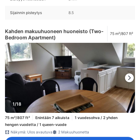
Sijainnin pisteytys
8.5
Kahden makuuhuoneen huoneisto (Two-
75 m²/807 ft²
Bedroom Apartment)
1/18
75 m²/807 ft²
Enintään 7 aikuista
1 vuodesohva / 2 yhden
hengen vuodetta / 1 queen-vuode
Näkymä: Ulos avautuva
2 Makuuhuonetta