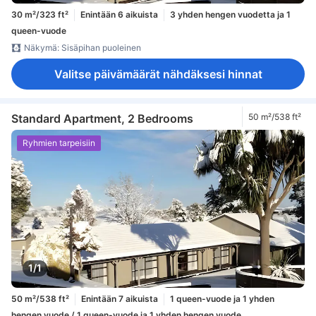
30 m²/323 ft²
Enintään 6 aikuista
3 yhden hengen vuodetta ja 1
queen-vuode
Näkymä: Sisäpihan puoleinen
Valitse päivämäärät nähdäksesi hinnat
Standard Apartment, 2 Bedrooms
50 m²/538 ft²
Ryhmien tarpeisiin
1/1
50 m²/538 ft²
Enintään 7 aikuista
1 queen-vuode ja 1 yhden
hengen vuode / 1 queen-vuode ja 1 yhden hengen vuode