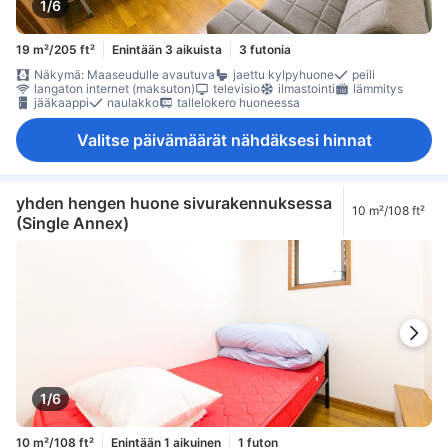
1/6
19 m²/205 ft²
Enintään 3 aikuista
3 futonia
Näkymä: Maaseudulle avautuva
jaettu kylpyhuone
peili
langaton internet (maksuton)
televisio
ilmastointi
lämmitys
jääkaappi
naulakko
tallelokero huoneessa
Valitse päivämäärät nähdäksesi hinnat
yhden hengen huone sivurakennuksessa
10 m²/108 ft²
(Single Annex)
1/6
10 m²/108 ft²
Enintään 1 aikuinen
1 futon