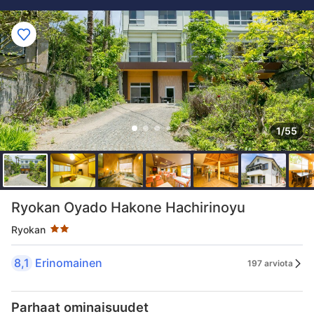
1/55
Tähtiluokitus 2 tähteä
Ryokan Oyado Hakone Hachirinoyu
Ryokan
8,1
Erinomainen
197 arviota
Parhaat ominaisuudet