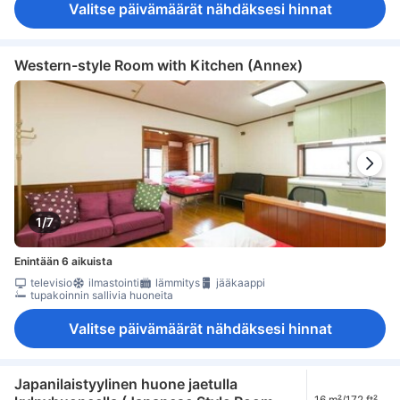
Valitse päivämäärät nähdäksesi hinnat
Western-style Room with Kitchen (Annex)
1/7
Enintään 6 aikuista
televisio
ilmastointi
lämmitys
jääkaappi
tupakoinnin sallivia huoneita
Valitse päivämäärät nähdäksesi hinnat
Japanilaistyylinen huone jaetulla
16 m²/172 ft²