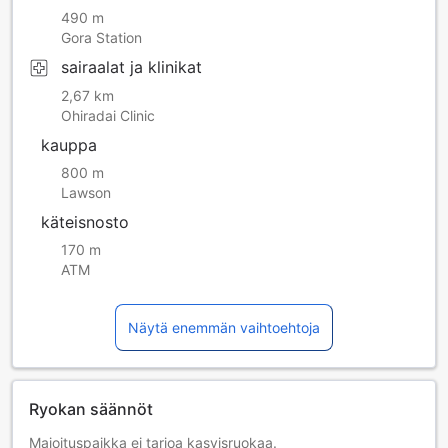
490 m
Gora Station
sairaalat ja klinikat
2,67 km
Ohiradai Clinic
kauppa
800 m
Lawson
käteisnosto
170 m
ATM
Näytä enemmän vaihtoehtoja
Ryokan säännöt
Majoituspaikka ei tarjoa kasvisruokaa.