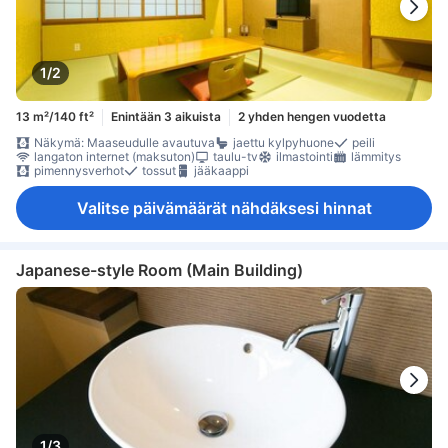
1/2
13 m²/140 ft²
Enintään 3 aikuista
2 yhden hengen vuodetta
Näkymä: Maaseudulle avautuva
jaettu kylpyhuone
peili
langaton internet (maksuton)
taulu-tv
ilmastointi
lämmitys
pimennysverhot
tossut
jääkaappi
Valitse päivämäärät nähdäksesi hinnat
Japanese-style Room (Main Building)
1/3