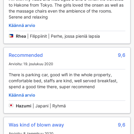
mukautuvan ympäristön sosiaaliseen kanssakäymiseen.
to Hakone from Tokyo. The girls loved the onsen as well as
Olipa kyseessä elokuvailta tai vain rento keskustelu
the massage chairs even the ambience of the rooms.
ystävien kanssa, tämä tila on suunniteltu luomaan
Serene and relaxing
yhteisöllisyyden tunnetta. Voit nauttia mukavasta
Käännä arvio
ympäristöstä, jossa voit jakaa kokemuksia ja luoda uusia
muistoja. Ryokan Oyado Hakone Hachirinoyu:ssa viihde ei
Rhea
|
Filippiinit | Perhe, jossa pieniä lapsia
rajoitu vain ulkoisiin aktiviteetteihin, vaan se on myös osa
ainutlaatuista vierailukokemustasi.
Recommended
9,6
Mukavuudet Ryokan Oyado Hakone Hachirinoyussa
Arvioitu: 19. joulukuu 2020
Ryokan Oyado Hakone Hachirinoyu tarjoaa vierailleen
There is parking car, good wifi in the whole property,
erinomaisia mukavuuksia, jotka tekevät oleskelusta
comfortable bed, staffs are kind, well served breakfast,
miellyttävän ja vaivattoman. Hotellin yleisissä tiloissa on
spend a good time there, super recommend
saatavilla ilmainen Wi-Fi, mikä mahdollistaa yhteydenpidon
ystäviin ja perheeseen tai vaikkapa matkasuunnitelmien
Käännä arvio
tekemisen reaaliajassa. Jokaisessa huoneessa on myös
oma ilmainen Wi-Fi-yhteys, joten voit nauttia rauhassa
Hazumi
|
Japani | Ryhmä
omasta tilasta ja samalla pysyä yhteydessä maailmaan.
Hotellissa on myös säilytystila matkatavaroille, mikä on
erityisen kätevä, jos haluat tutustua Hakoneen ilman
Was kind of blown away
9,6
raskaita laukkuja. Lisäksi hotellissa on merkitty
Arvioitu: 8. tammikuu 2020