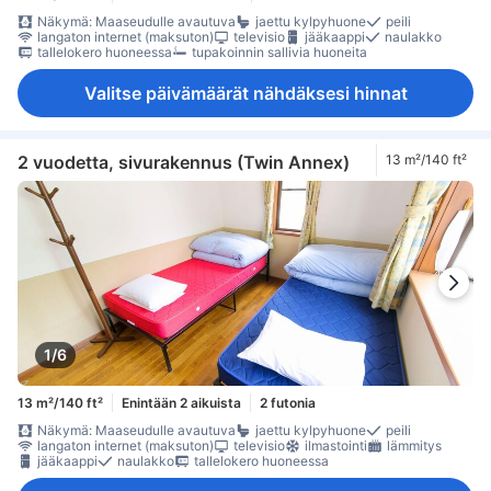
Näkymä: Maaseudulle avautuva
jaettu kylpyhuone
peili
langaton internet (maksuton)
televisio
jääkaappi
naulakko
tallelokero huoneessa
tupakoinnin sallivia huoneita
Valitse päivämäärät nähdäksesi hinnat
2 vuodetta, sivurakennus (Twin Annex)
13 m²/140 ft²
1/6
13 m²/140 ft²
Enintään 2 aikuista
2 futonia
Näkymä: Maaseudulle avautuva
jaettu kylpyhuone
peili
langaton internet (maksuton)
televisio
ilmastointi
lämmitys
jääkaappi
naulakko
tallelokero huoneessa