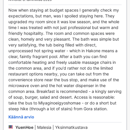
tupakointialue, jossa tupakoijat voivat nauttia
savukkeestaan mukavassa ympäristössä. Jos kaipaat
Now when staying at budget spaces I generally check my
pientä purtavaa tai juotavaa, voit hyödyntää automaatteja,
expectations, but man, was I spoiled staying here. They
jotka tarjoavat valikoiman erilaisia herkkuja ja juomia.
upgraded my room since it was low season, and the whole
Ryokan Oyado Hakone Hachirinoyu on suunniteltu
time I was treated with not just professional but warm and
tarjoamaan vierailleen kaikki tarvittavat mukavuudet, jotta
friendly hospitality. The room and common spaces were
heidän oleskelustaan tulee unohtumaton.
clean, homely and very pleasant. The bath was simple but
very satisfying, the tub being filled with direct,
Kuljetuspalvelut Ryokan Oyado Hakone Hachirinoyussa
unprocessed hot spring water - which in Hakone means a
clear, faintly fragrant pool. After a bath you can find
Ryokan Oyado Hakone Hachirinoyu tarjoaa erinomaisia
comfortable heating and freely usable massage chairs in
kuljetusmahdollisuuksia, jotka tekevät vierailustasi
the common area, and if you'd rather not do the limited
mahdollisimman vaivattoman. Hotellin alueella on tilava
restaurant options nearby, you can take out from the
pysäköintialue, jossa voit jättää autosi turvallisesti.
convenience store near the bus stop, and make use of the
Pysäköinti on täysin ilmainen, joten voit nauttia lomastasi
microwave oven and the hot water dispenser in the
ilman ylimääräisiä kustannuksia. Tämä tekee siitä
common area. Breakfast is recommended - a kingly serving
erinomaisen vaihtoehdon matkailijoille, jotka saapuvat
of soup, burger, salad and desert. Access is reasonable:
omalla autollaan ja haluavat tutustua Hakonen kauniiseen
take the bus to Miyaginoeigyoshomae - or do a short but
ympäristöön.
steep hike (through a lot of stairs) from Gora station.
Hotellin sijainti on myös strategisesti hyvä, sillä se tarjoaa
Käännä arvio
helpon pääsyn paikallisiin nähtävyyksiin ja aktiviteetteihin.
Vaikka pysäköinti on maksutonta, on hyvä huomata, että
YuenHoe
|
Malesia | Yksinmatkustava
tietyissä olosuhteissa saattaa olla lisämaksuja. Tämä tekee