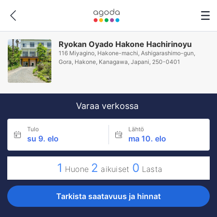
Ryokan Oyado Hakone Hachirinoyu
116 Miyagino, Hakone-machi, Ashigarashimo-gun,
Gora, Hakone, Kanagawa, Japani, 250-0401
Varaa verkossa
Tulo
Lähtö
su 9. elo
ma 10. elo
1
2
0
Huone
aikuiset
Lasta
Tarkista saatavuus ja hinnat