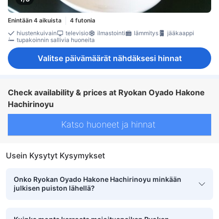
Enintään 4 aikuista
4 futonia
hiustenkuivain
televisio
ilmastointi
lämmitys
jääkaappi
tupakoinnin sallivia huoneita
Valitse päivämäärät nähdäksesi hinnat
Check availability & prices at Ryokan Oyado Hakone
Hachirinoyu
Katso huoneet ja hinnat
Usein Kysytyt Kysymykset
Onko Ryokan Oyado Hakone Hachirinoyu minkään
julkisen puiston lähellä?