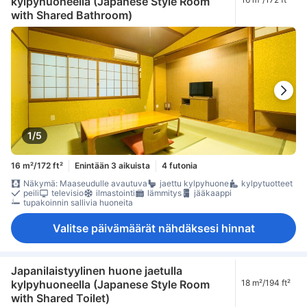
kylpyhuoneella (Japanese Style Room
with Shared Bathroom)
1/5
16 m²/172 ft²
Enintään 3 aikuista
4 futonia
Näkymä: Maaseudulle avautuva
jaettu kylpyhuone
kylpytuotteet
peili
televisio
ilmastointi
lämmitys
jääkaappi
tupakoinnin sallivia huoneita
Valitse päivämäärät nähdäksesi hinnat
Japanilaistyylinen huone jaetulla
kylpyhuoneella (Japanese Style Room
18 m²/194 ft²
with Shared Toilet)