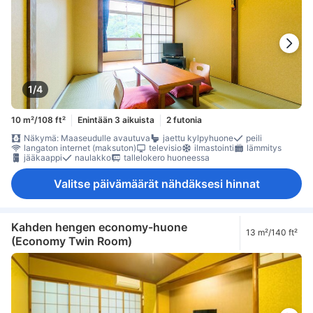
1/4
10 m²/108 ft²
Enintään 3 aikuista
2 futonia
Näkymä: Maaseudulle avautuva
jaettu kylpyhuone
peili
langaton internet (maksuton)
televisio
ilmastointi
lämmitys
jääkaappi
naulakko
tallelokero huoneessa
Valitse päivämäärät nähdäksesi hinnat
Kahden hengen economy-huone
13 m²/140 ft²
(Economy Twin Room)