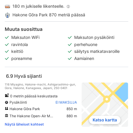
180 m julkiselle liikenteelle.
Hakone Gōra Park 870 metriä päässä
Muuta suosittua
Maksuton WiFi
Maksuton pysäköinti
ravintola
perhehuone
keittiö
säilytys matkatavaroille
poreamme
Aamiainen
6.9
Hyvä sijianti
116 Miyagino, Hakone-machi, Ashigarashimo-gun,
Gora, Hakone, Kanagawa, Japani, 250-0401
0 metrin päässä keskustasta
Pysäköinti
EI MAKSUJA
Hakone Gōra Park
850 m
The Hakone Open-Air Museum
880 m
Katso kartta
Näytä läheiset kohteet