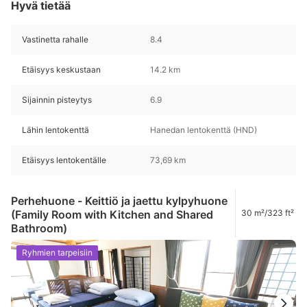
Hyvä tietää
Vastinetta rahalle
8.4
Etäisyys keskustaan
14.2 km
Sijainnin pisteytys
6.9
Lähin lentokenttä
Hanedan lentokenttä (HND)
Etäisyys lentokentälle
73,69 km
Perhehuone - Keittiö ja jaettu kylpyhuone
(Family Room with Kitchen and Shared
30 m²/323 ft²
Bathroom)
Ryhmien tarpeisiin