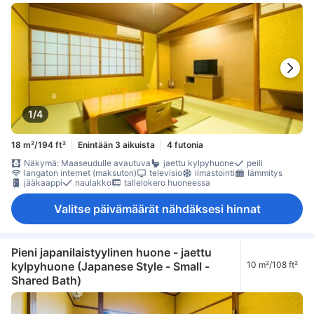
1/4
18 m²/194 ft²
Enintään 3 aikuista
4 futonia
Näkymä: Maaseudulle avautuva
jaettu kylpyhuone
peili
langaton internet (maksuton)
televisio
ilmastointi
lämmitys
jääkaappi
naulakko
tallelokero huoneessa
Valitse päivämäärät nähdäksesi hinnat
Pieni japanilaistyylinen huone - jaettu
kylpyhuone (Japanese Style - Small -
10 m²/108 ft²
Shared Bath)