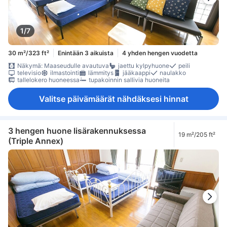
1/7
30 m²/323 ft²
Enintään 3 aikuista
4 yhden hengen vuodetta
Näkymä: Maaseudulle avautuva
jaettu kylpyhuone
peili
televisio
ilmastointi
lämmitys
jääkaappi
naulakko
tallelokero huoneessa
tupakoinnin sallivia huoneita
Valitse päivämäärät nähdäksesi hinnat
3 hengen huone lisärakennuksessa
19 m²/205 ft²
(Triple Annex)