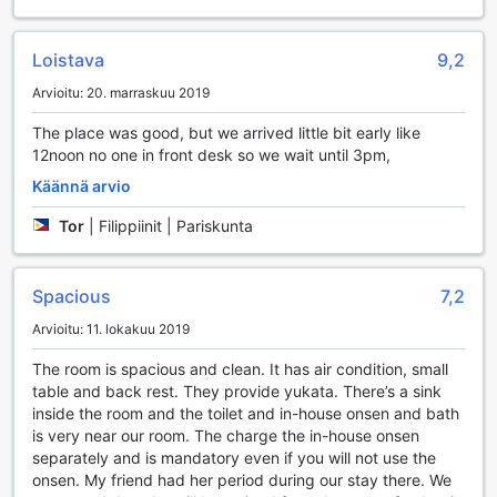
Ryokan Oyado Hakone Hachirinoyusta erinomaisen
valinnan kaikille, jotka arvostavat kätevää ja huoletonta
Loistava
9,2
kulkemista kauniissa Hakone-vuoristossa.
Arvioitu: 20. marraskuu 2019
Huoneen mukavuudet Ryokan Oyado Hakone
Hachirinoyussa
The place was good, but we arrived little bit early like
12noon no one in front desk so we wait until 3pm,
Ryokan Oyado Hakone Hachirinoyu tarjoaa vierailleen
Käännä arvio
erinomaiset huoneen mukavuudet, jotka tekevät
oleskelusta unohtumatonta. Jokaisessa huoneessa on
Tor
|
Filippiinit | Pariskunta
tehokas ilmastointi, joka takaa miellyttävän lämpötilan
vuodenajasta riippumatta. Rentoudu mukavasti television
äärellä, nauttien valikoimasta viihdettä, joka pitää sinut ajan
Spacious
7,2
tasalla tai viihdyttää iltaisin.
Huoneissa on myös käytännöllinen jääkaappi, johon voit
Arvioitu: 11. lokakuu 2019
säilöä juomia ja herkkuja, jotta voit nauttia niitä milloin
The room is spacious and clean. It has air condition, small
tahansa. Mukavuudet täydentää huolellisesti valikoidut
table and back rest. They provide yukata. There’s a sink
hygieniatuotteet, jotka tekevät henkilökohtaisesta
inside the room and the toilet and in-house onsen and bath
hoidostasi vaivatonta. Mustat verhot takaavat rauhallisen ja
is very near our room. The charge the in-house onsen
häiriöttömän yöunen, kun taas pehmeät pyyhkeet kutsuvat
separately and is mandatory even if you will not use the
sinut rentoutumaan ja virkistymään. Ryokan Oyado Hakone
onsen. My friend had her period during our stay there. We
Hachirinoyu on täydellinen valinta, jos arvostat mukavuutta