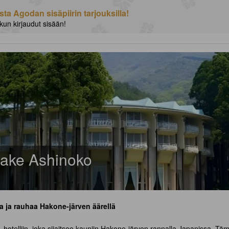
a Agodan sisäpiirin tarjouksilla!
 kun kirjaudut sisään!
Lake Ashinoko
 ja rauhaa Hakone-järven äärellä
-hotelliin, joka sijaitsee kauniin Hakone-järven rannalla Japanissa. Täm