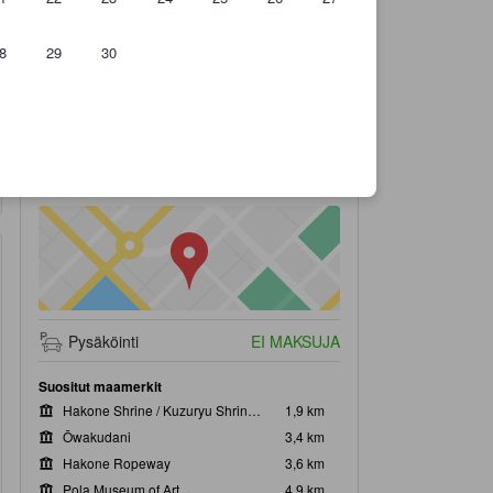
8
29
30
9,2
Loistava
Näytä kaikki
504 arvioon
Pysäköinti
EI MAKSUJA
Suositut maamerkit
Hakone Shrine / Kuzuryu Shrine Singu
1,9 km
Ōwakudani
3,4 km
Hakone Ropeway
3,6 km
Pola Museum of Art
4,9 km