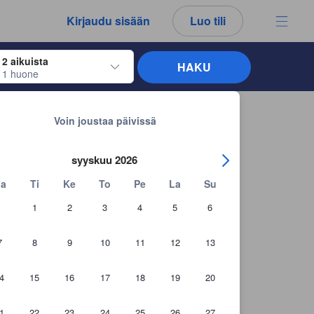
Kirjaudu sisään
Luo tili
2 aikuista
HAKU
1 huone
näppäimiä siirtyäksesi haluamiesi sisään- ja uloskirjautumispäivien kohdalle. 
Takaisin hakutuloksiin
Voin joustaa päivissä
syyskuu 2026
a
Ti
Ke
To
Pe
La
Su
1
2
3
4
5
6
7
8
9
10
11
12
13
4
15
16
17
18
19
20
1
22
23
24
25
26
27