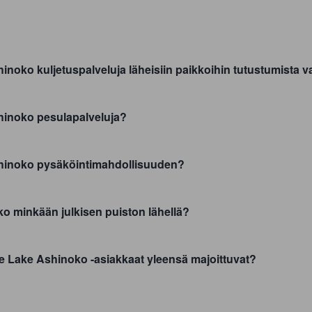
noko kuljetuspalveluja läheisiin paikkoihin tutustumista v
hinoko pesulapalveluja?
hinoko pysäköintimahdollisuuden?
 minkään julkisen puiston lähellä?
ne Lake Ashinoko -asiakkaat yleensä majoittuvat?