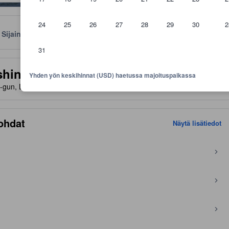
24
25
26
27
28
29
30
2
Sijainti
Käytännöt
31
aviivoja mukavuuksista ja palveluista, joita voit niiltä odottaa
shinoko
Yhden yön keskihinnat (USD) haetussa majoituspaikassa
gun, Lake Ashi, Hakone, Japani, 250-0592
- KARTALLA
ohdat
Näytä lisätiedot