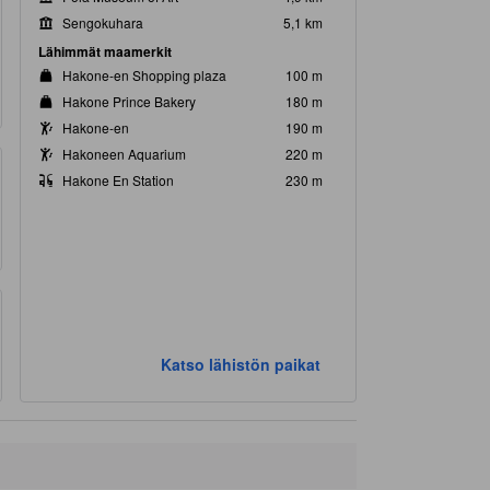
Sengokuhara
5,1 km
Lähimmät maamerkit
Hakone-en Shopping plaza
100 m
Hakone Prince Bakery
180 m
Hakone-en
190 m
Hakoneen Aquarium
220 m
Hakone En Station
230 m
Katso lähistön paikat