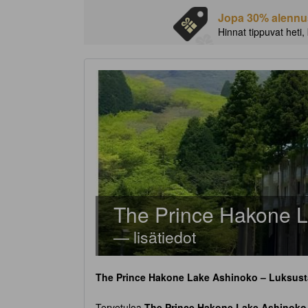
Jopa 30% alennust
Hinnat tippuvat heti,
The Prince Hakone 
— lisätiedot
The Prince Hakone Lake Ashinoko
– Luksusta
Tervetuloa
The Prince Hakone Lake Ashinoko