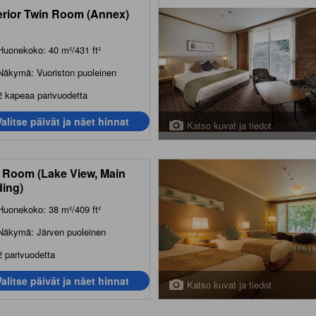
rior Twin Room (Annex)
Huonekoko: 40 m²/431 ft²
Näkymä: Vuoriston puoleinen
2 kapeaa parivuodetta
Valitse päivät ja näet hinnat
Katso kuvat ja tiedot
 Room (Lake View, Main
ding)
Huonekoko: 38 m²/409 ft²
Näkymä: Järven puoleinen
2 parivuodetta
Valitse päivät ja näet hinnat
Katso kuvat ja tiedot