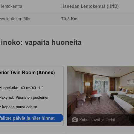
 lentokenttä
Hanedan Lentokenttä (HND)
yys lentokentälle
79,3 Km
hinoko
: vapaita huoneita
rior Twin Room (Annex)
Huonekoko: 40 m²/431 ft²
Näkymä: Vuoriston puoleinen
2 kapeaa parivuodetta
Valitse päivät ja näet hinnat
Katso kuvat ja tiedot