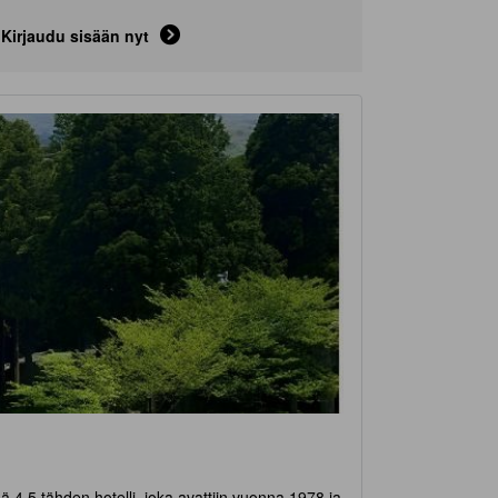
Kirjaudu sisään nyt
ä 4,5 tähden hotelli, joka avattiin vuonna 1978 ja