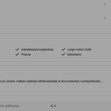
edestakaisia kuljetuksia
Large indoor bath
Pesula
tallelokero
kone) lyhyen matkan päässä nähtävyyksistä ja kiinnostavista ruokapaikoista.
tasokkaat mukavuudet viihtyisään majoittumiseen.
nnin pisteytys
8,4