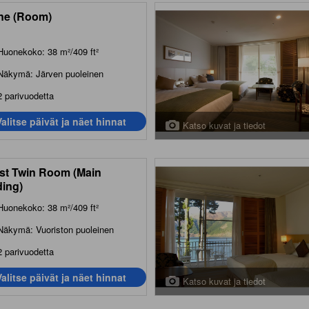
ne (Room)
Huonekoko: 38 m²/409 ft²
Näkymä: Järven puoleinen
2 parivuodetta
Valitse päivät ja näet hinnat
Katso kuvat ja tiedot
st Twin Room (Main
ding)
Huonekoko: 38 m²/409 ft²
Näkymä: Vuoriston puoleinen
2 parivuodetta
Valitse päivät ja näet hinnat
Katso kuvat ja tiedot