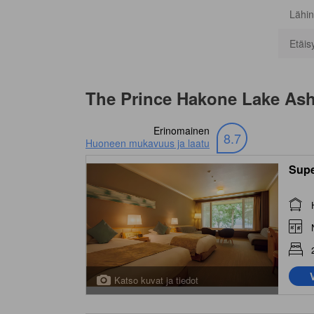
Lähin
Etäis
The Prince Hakone Lake As
Erinomainen
8.7
Huoneen mukavuus ja laatu
Supe
Katso kuvat ja tiedot