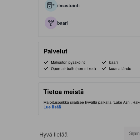
ilmastointi
baari
Palvelut
Maksuton pysäköinti
baari
Open-air bath (non-mixed)
kuuma lähde
Tietoa meistä
Majoituspaikka sijaitsee hyvällä paikalla (Lake Ashi, Ha
Tämä 4.5 tähden majoituspaikka tarjoaa monipuoliset ja 
Lue lisää
Hyvä tietää
Sijai