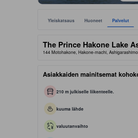
Yleiskatsaus
Huoneet
Palvelut
Tähtiluokitukset ovat majoituspaikkojen antamia suunt
tooltip
4.5 tähteä 5 tähdestä
The Prince Hakone Lake A
144 Motohakone, Hakone-machi, Ashigarashimo-
Asiakkaiden mainitsemat kohok
210 m julkiselle liikenteelle.
kuuma lähde
valuutanvaihto