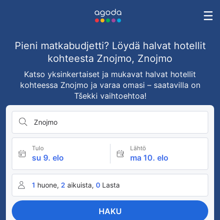
Pieni matkabudjetti? Löydä halvat hotellit
kohteesta Znojmo, Znojmo
Katso yksinkertaiset ja mukavat halvat hotellit
kohteessa Znojmo ja varaa omasi – saatavilla on
Tšekki vaihtoehtoa!
Znojmo
Tulo
Lähtö
su 9. elo
ma 10. elo
1
huone,
2
aikuista,
0
Lasta
HAKU