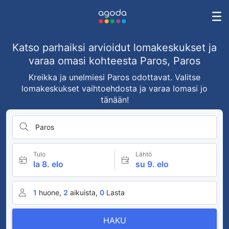
Katso parhaiksi arvioidut lomakeskukset ja
varaa omasi kohteesta Paros, Paros
Kreikka ja unelmiesi Paros odottavat. Valitse
lomakeskukset vaihtoehdosta ja varaa lomasi jo
tänään!
Paros
Tulo
Lähtö
la 8. elo
su 9. elo
1
huone,
2
aikuista,
0
Lasta
HAKU