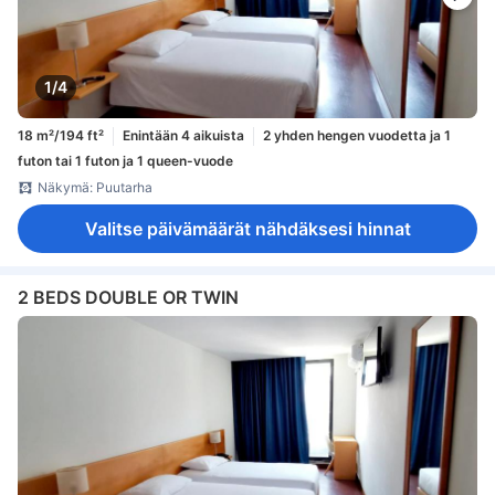
1/4
18 m²/194 ft²
Enintään 4 aikuista
2 yhden hengen vuodetta ja 1
futon tai 1 futon ja 1 queen-vuode
Näkymä: Puutarha
Valitse päivämäärät nähdäksesi hinnat
2 BEDS DOUBLE OR TWIN