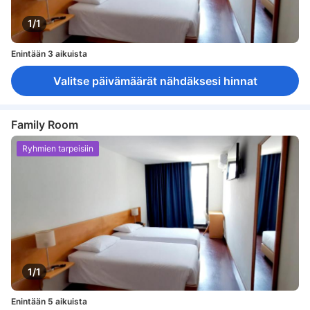
1/1
Enintään 3 aikuista
Valitse päivämäärät nähdäksesi hinnat
Family Room
Ryhmien tarpeisiin
1/1
Enintään 5 aikuista