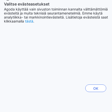
Valitse evästeasetukset
Agoda käyttää vain sivuston toiminnan kannalta välttämättömiä
Nousevat kaupungit
evästeitä ja muita teknisiä seurantamenetelmiä. Emme käytä
analytiikka- tai markkinointievästeitä. Lisätietoja evästeistä saat
klikkaamalla
tästä
.
Singapore
Singapore
Yogyakarta
Indonesia
Jeju
Etelä-Korea
Hanoi
Vietnam
OK
Bali
Indonesia