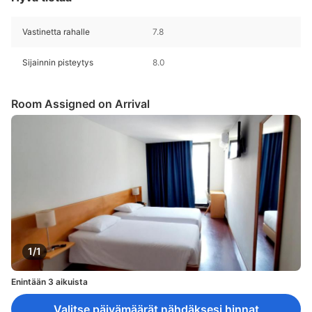
Vastinetta rahalle
7.8
Sijainnin pisteytys
8.0
Room Assigned on Arrival
1/1
Enintään 3 aikuista
Valitse päivämäärät nähdäksesi hinnat