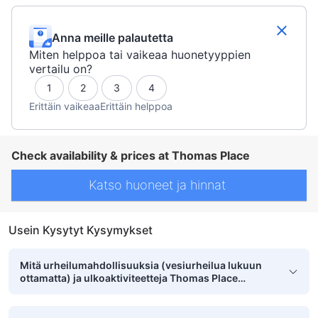
Anna meille palautetta
Miten helppoa tai vaikeaa huonetyyppien
vertailu on?
1
2
3
4
Erittäin vaikeaa
Erittäin helppoa
Check availability & prices at Thomas Place
Katso huoneet ja hinnat
Usein Kysytyt Kysymykset
Mitä urheilumahdollisuuksia (vesiurheilua lukuun
ottamatta) ja ulkoaktiviteetteja Thomas Place
tarjoaa?