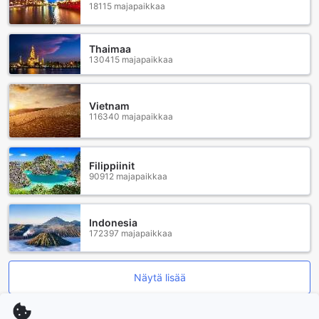
päässä, joten ehdit nauttia lomastasi pidempään ennen
18115 majapaikkaa
lentokentälle lähtöä.
Thaimaa
130415 majapaikkaa
Vietnam
116340 majapaikkaa
Filippiinit
90912 majapaikkaa
Indonesia
172397 majapaikkaa
Näytä lisää
Katso kaikki