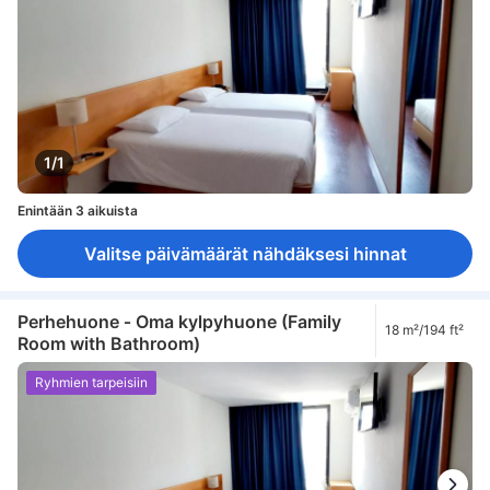
1/1
Enintään 3 aikuista
Valitse päivämäärät nähdäksesi hinnat
Perhehuone ‑ Oma kylpyhuone (Family
18 m²/194 ft²
Room with Bathroom)
Ryhmien tarpeisiin