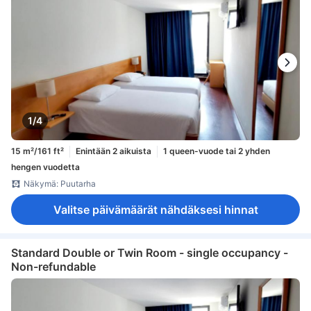
1/4
15 m²/161 ft²
Enintään 2 aikuista
1 queen-vuode tai 2 yhden
hengen vuodetta
Näkymä: Puutarha
Valitse päivämäärät nähdäksesi hinnat
Standard Double or Twin Room - single occupancy -
Non-refundable