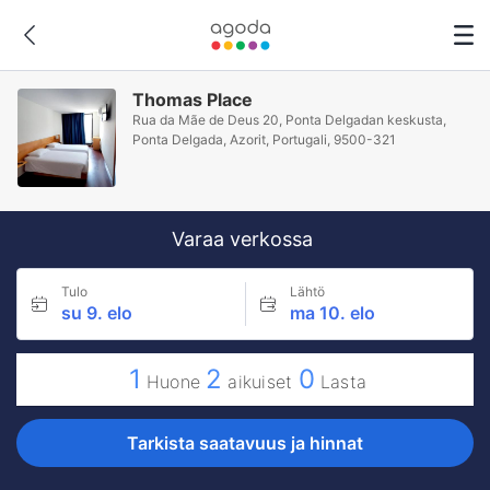
Thomas Place
Rua da Mãe de Deus 20, Ponta Delgadan keskusta,
Ponta Delgada, Azorit, Portugali, 9500-321
Varaa verkossa
Tulo
Lähtö
su 9. elo
ma 10. elo
1
2
0
Huone
aikuiset
Lasta
Tarkista saatavuus ja hinnat