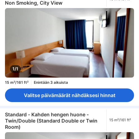
Non Smoking, City View
1/1
15 m²/161 ft²
Enintään 3 aikuista
Valitse päivämäärät nähdäksesi hinnat
Standard - Kahden hengen huone -
Twin/Double (Standard Double or Twin
15 m²/161 ft²
Room)