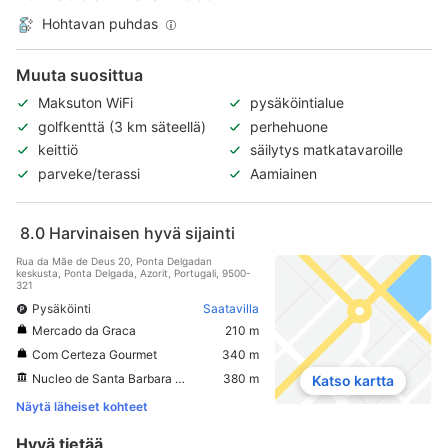
Hohtavan puhdas
Muuta suosittua
Maksuton WiFi
pysäköintialue
golfkenttä (3 km säteellä)
perhehuone
keittiö
säilytys matkatavaroille
parveke/terassi
Aamiainen
8.0
Harvinaisen hyvä sijainti
Rua da Mãe de Deus 20, Ponta Delgadan
keskusta, Ponta Delgada, Azorit, Portugali, 9500-
321
Pysäköinti
Saatavilla
Mercado da Graca
210 m
Com Certeza Gourmet
340 m
Nucleo de Santa Barbara do Museu Carlos Machado
380 m
Katso kartta
Näytä läheiset kohteet
Hyvä tietää