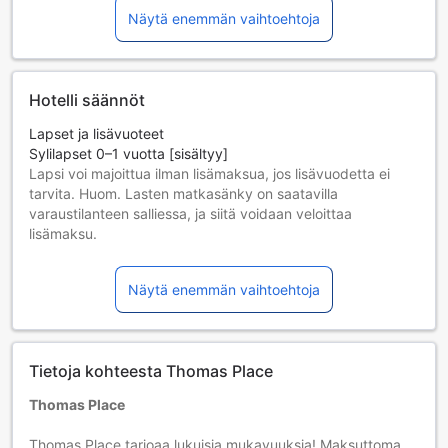
Näytä enemmän vaihtoehtoja
Hotelli säännöt
Lapset ja lisävuoteet
Sylilapset 0–1 vuotta [sisältyy]
Lapsi voi majoittua ilman lisämaksua, jos lisävuodetta ei
tarvita. Huom. Lasten matkasänky on saatavilla
varaustilanteen salliessa, ja siitä voidaan veloittaa
lisämaksu.
Lapset 2–12 vuotta [sisältyy]
Käytettävä lisävuodetta
Näytä enemmän vaihtoehtoja
Yli 13-vuotiaat vieraat katsotaan aikuisiksi.
Lisävuoteiden saatavuus riippuu valitsemastasi huoneesta;
tarkista kunkin huoneen kohdalta huonekoko lisätietoa
saadaksesi.
Tietoja kohteesta Thomas Place
Kun varaat enemmän kuin 5 huonetta, eri käytännöt ja
ehdot saattavat päteä.
Thomas Place
Thomas Place tarjoaa lukuisia mukavuuksia! Maksuttoman