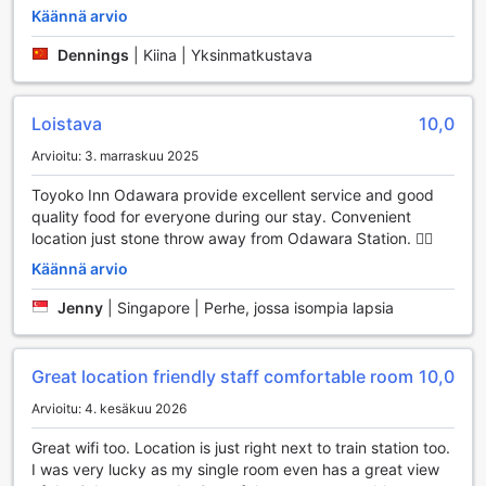
täydellinen paikka nauttia rauhallisista hetkistä ystävien tai
Käännä arvio
perheen kanssa. Rentoudu mukavassa ympäristössä, nauti
juomista ja keskustele päivän seikkailuista. Tämä
Dennings
|
Kiina | Yksinmatkustava
yhdistelmä viihdettä ja rentoutumista tekee hotellista
erinomaisen valinnan kaikille, jotka etsivät täydellistä
pakopaikkaa Hakonen kauniissa maisemissa.
Loistava
10,0
Toyoko Inn Odawara-eki Higashi-guchi: Kätevät Palvelut
Arvioitu: 3. marraskuu 2025
Matkailijoille
Toyoko Inn Odawara provide excellent service and good
quality food for everyone during our stay. Convenient
Toyoko Inn Odawara-eki Higashi-guchi tarjoaa vierailleen
location just stone throw away from Odawara Station. 👍🏻
monia käteviä palveluja, jotka tekevät oleskelusta entistä
miellyttävämpää. Hotellissa on saatavilla
Käännä arvio
pyykinpesupalvelu, joka helpottaa matkustamista,
erityisesti pidemmillä matkoilla. Vierailla on myös
Jenny
|
Singapore | Perhe, jossa isompia lapsia
mahdollisuus käyttää kuivauspalvelua, joten vaatteet
pysyvät siisteinä ja raikkaina. Huoneissa on ilmainen Wi-Fi,
joten voit pysyä yhteydessä ystäviin ja perheeseen tai
Great location friendly staff comfortable room
10,0
suunnitella seuraavia seikkailujasi Hakoneen. Julkisissa
Arvioitu: 4. kesäkuu 2026
tiloissa on myös saatavilla Wi-Fi-yhteys, mikä tekee siitä
helppoa jakaa matkakuvia ja -kokemuksia heti paikan
Great wifi too. Location is just right next to train station too.
päällä.
I was very lucky as my single room even has a great view
Hotelli tarjoaa myös kätevät säilytysmahdollisuudet