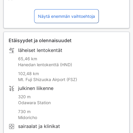
Näytä enemmän vaihtoehtoja
Etäisyydet ja olennaisuudet
läheiset lentokentät
65,46 km
Hanedan lentokenttä (HND)
102,48 km
Mt. Fuji Shizuoka Airport (FSZ)
julkinen liikenne
320 m
Odawara Station
730 m
Midoricho
sairaalat ja klinikat