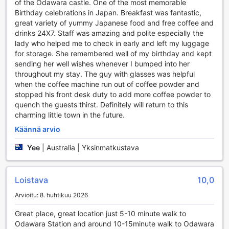
of the Odawara castle. One of the most memorable
matkatavaroille, joten voit nauttia päivästä ilman huolia
Birthday celebrations in Japan. Breakfast was fantastic,
tavaroistasi. Erityisesti tupakoiville vieraille on varattu oma
great variety of yummy Japanese food and free coffee and
tupakointialue, joka takaa mukavan ympäristön. Lisäksi
drinks 24X7. Staff was amazing and polite especially the
hotellissa on automaatteja, joista voit hankkia välipaloja ja
lady who helped me to check in early and left my luggage
juomia milloin tahansa. Pyykkitupa on myös käytettävissä,
for storage. She remembered well of my birthday and kept
mikä tekee pyykinpesusta helppoa ja vaivatonta. Toyoko
sending her well wishes whenever I bumped into her
Inn Odawara-eki Higashi-guchi on täydellinen valinta niille,
throughout my stay. The guy with glasses was helpful
jotka arvostavat käytännöllisiä ja käteviä palveluja
when the coffee machine run out of coffee powder and
matkansa aikana.
stopped his front desk duty to add more coffee powder to
quench the guests thirst. Definitely will return to this
Toyoko Inn Odawara-eki Higashi-guchi: Erinomainen
charming little town in the future.
Pysäköintimahdollisuus
Käännä arvio
Toyoko Inn Odawara-eki Higashi-guchi tarjoaa vierailleen
Yee
|
Australia | Yksinmatkustava
kätevät ja hyvin varustellut pysäköintitilat, jotka tekevät
matkustamisesta vaivatonta. Hotellin alueella sijaitseva
pysäköintipaikka on suunniteltu erityisesti itsenäisille
Loistava
10,0
matkustajille, jotka saapuvat omalla autolla.
Pysäköintimahdollisuus on saatavilla suoraan hotellin
Arvioitu: 8. huhtikuu 2026
pihalla, mikä takaa helpon pääsyn majoitukseen ja
ympäröiville nähtävyyksille.
Great place, great location just 5-10 minute walk to
Vaikka pysäköinti on erittäin kätevää, vierailta peritään
Odawara Station and around 10-15minute walk to Odawara