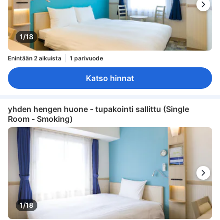
1/18
Enintään 2 aikuista
1 parivuode
Katso hinnat
yhden hengen huone - tupakointi sallittu (Single
Room - Smoking)
1/18