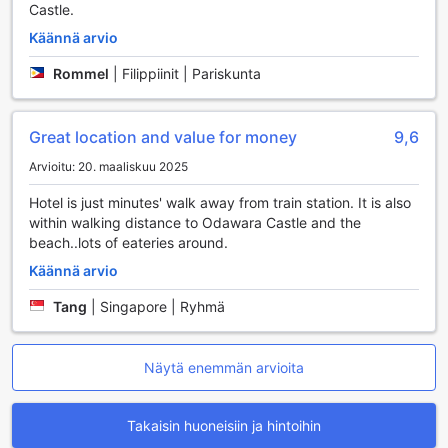
pysäköintimaksuja. Tämä mahdollistaa sen, että kaikki
Castle.
vieraat voivat nauttia turvallisista ja hyvin hoidetuista
Käännä arvio
pysäköintitiloista ilman huolta autonsa turvallisuudesta.
Toyoko Inn Odawara-eki Higashi-guchi on täydellinen
Rommel
|
Filippiinit | Pariskunta
valinta niille, jotka arvostavat joustavuutta ja mukavuutta
matkustamisessaan, ja hotellin tarjoamat
pysäköintimahdollisuudet tukevat täydellisesti tätä
Great location and value for money
9,6
kokemusta.
Arvioitu: 20. maaliskuu 2025
Mukavat huonevarustelut Toyoko Inn Odawara-eki
Hotel is just minutes' walk away from train station. It is also
Higashi-guchissa
within walking distance to Odawara Castle and the
beach..lots of eateries around.
Toyoko Inn Odawara-eki Higashi-guchi tarjoaa vierailleen
huoneita, jotka on varustettu kaikilla mukavuuksilla, jotta
Käännä arvio
heidän oleskelunsa olisi mahdollisimman miellyttävä.
Tang
|
Singapore | Ryhmä
Jokaisessa huoneessa on tehokas ilmastointi, joka takaa
miellyttävän lämpötilan riippumatta siitä, kuinka kuuma tai
kylmä sää ulkona on. Huoneissa on myös hiustenkuivain,
joka auttaa vieraita valmistautumaan päivään nopeasti ja
Näytä enemmän arvioita
vaivattomasti.
Lisäksi huoneissa on jääkaappi, joka mahdollistaa juomien
Takaisin huoneisiin ja hintoihin
ja välipalojen säilyttämisen käden ulottuvilla. Huoneissa on
tarjolla myös laadukkaita hygieniatuotteita, jotka lisäävät