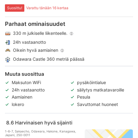
Suosittu!
Varattu tänään 16 kertaa
Parhaat ominaisuudet
330 m julkiselle liikenteelle.
24h vastaanotto
Oikein hyvä aamiainen
Odawara Castle 360 metriä päässä
Muuta suosittua
Maksuton WiFi
pysäköintialue
24h vastaanotto
säilytys matkatavaroille
Aamiainen
Pesula
lokero
Savuttomat huoneet
8.6
Harvinaisen hyvä sijainti
1-6-7, Sakaecho, Odawara, Hakone, Kanagawa,
Japani, 250-0011