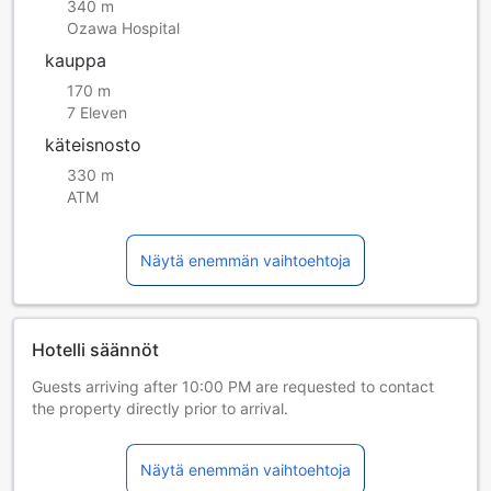
340 m
Ozawa Hospital
kauppa
170 m
7 Eleven
käteisnosto
330 m
ATM
Näytä enemmän vaihtoehtoja
Hotelli säännöt
Guests arriving after 10:00 PM are requested to contact
the property directly prior to arrival.
Aamiainen tarjotaan vieraille veloituksetta.
Aamiainen tarjoillaan saapumisjärjestyksessä.
Näytä enemmän vaihtoehtoja
Lisäpalvelut ovat saatavilla lisämaksusta.