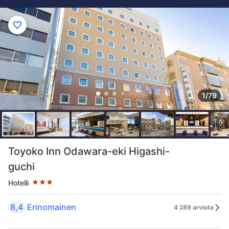
1/79
Tähtiluokitus 3 tähteä
Toyoko Inn Odawara-eki Higashi-
guchi
Hotelli
8,4
Erinomainen
4 289 arviota