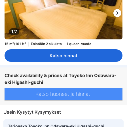
1/7
15 m²/161 ft²
Enintään 2 aikuista
1 queen-vuode
Katso hinnat
Check availability & prices at Toyoko Inn Odawara-
eki Higashi-guchi
Katso huoneet ja hinnat
Usein Kysytyt Kysymykset
Tarjoaako Toyoko Inn Odawara-eki Higashi-guchi