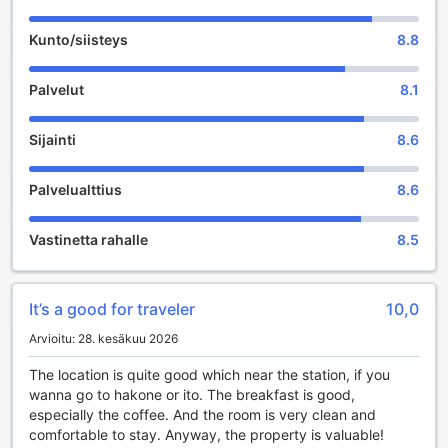
otettava huomioon suunnitelmissasi. Toyoko Inn Odawara-
eki Higashi-guchi on täydellinen valinta, jos etsit mukavaa
Kunto/siisteys
8.8
ja käytännöllistä majoitusta Hakonen upeissa maisemissa.
Palvelut
8.1
Rentoutumisen ja viihteen keidas Toyoko Inn Odawara-
eki Higashi-guchi:ssa
Sijainti
8.6
Toyoko Inn Odawara-eki Higashi-guchi tarjoaa vierailleen
erinomaisia rentoutumis- ja viihdemahdollisuuksia, jotka
Palvelualttius
8.6
tekevät oleskelusta unohtumatonta. Hotellin
hierontapalvelut ovat täydellinen tapa lievittää
matkustamisen aiheuttamaa stressiä ja jännitystä.
Vastinetta rahalle
8.5
Ammattitaitoiset hierojat tarjoavat erilaisia hoitoja, jotka on
suunniteltu parantamaan hyvinvointia ja edistämään
rauhoittavaa tunnelmaa. Olitpa sitten kiinnostunut
It’s a good for traveler
10,0
perinteisestä shiatsu-hieronnasta tai rentouttavasta
aromaterapiasta, hotellin hierontapalvelut vastaavat
Arvioitu: 28. kesäkuu 2026
varmasti tarpeitasi ja auttavat sinua palautumaan päivän
aktiviteeteista.
The location is quite good which near the station, if you
Lisäksi Toyoko Inn Odawara-eki Higashi-guchi tarjoaa
wanna go to hakone or ito. The breakfast is good,
vierailleen rauhallisen ympäristön, jossa voit nauttia
especially the coffee. And the room is very clean and
rentoutumisen hetkistä. Hotellin viihtyisät oleskelutilat ovat
comfortable to stay. Anyway, the property is valuable!