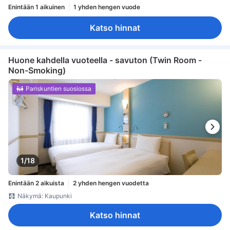
Enintään 1 aikuinen
1 yhden hengen vuode
Katso hinnat
Huone kahdella vuoteella - savuton (Twin Room -
Non-Smoking)
Pariskuntien suosiossa
1/18
Enintään 2 aikuista
2 yhden hengen vuodetta
Näkymä: Kaupunki
Katso hinnat