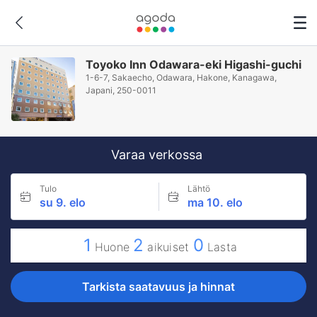
Toyoko Inn Odawara-eki Higashi-guchi
1-6-7, Sakaecho, Odawara, Hakone, Kanagawa,
Japani, 250-0011
Varaa verkossa
Tulo
Lähtö
su 9. elo
ma 10. elo
1
2
0
Huone
aikuiset
Lasta
Tarkista saatavuus ja hinnat