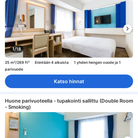
1/18
25 m²/269 ft²
Enintään 4 aikuista
1 yhden hengen vuode ja 1
parivuode
Katso hinnat
Huone parivuoteella - tupakointi sallittu (Double Room
- Smoking)