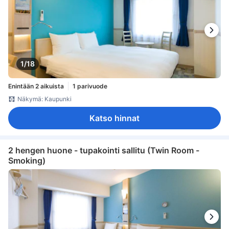
1/18
Enintään 2 aikuista
1 parivuode
Näkymä: Kaupunki
Katso hinnat
2 hengen huone - tupakointi sallitu (Twin Room -
Smoking)